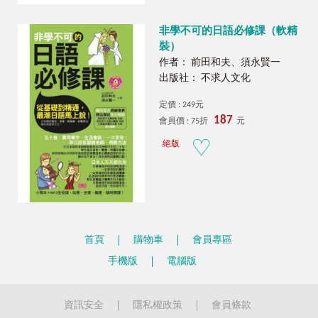
非學不可的日語必修課（軟精
裝）
作者： 前田和夫、須永賢一
出版社： 不求人文化
定價 : 249元
187
會員價 : 75折
元
絕版
首頁
購物車
會員專區
手機版
電腦版
資訊安全
隱私權政策
會員條款