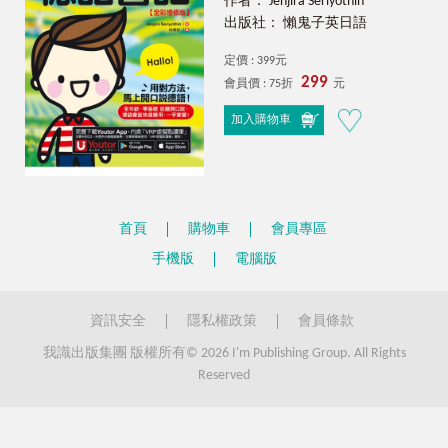
作者： Jenjira Seriyothin
出版社： 懶鬼子英日語
定價 : 399元
299
會員價 : 75折
元
加入購物車
首頁
購物車
會員專區
手機版
電腦版
資訊安全
隱私權政策
會員條款
我識出版集團 版權所有© 2026 I'm Publishing Group. All Rights
Reserved