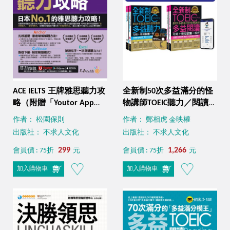
ACE IELTS 王牌雅思聽力攻
全新制50次多益滿分的怪
略（附贈「Youtor App」
物講師TOEIC聽力／閱讀攻
內含VRP虛擬點讀筆）
略＋3回多益線上模擬試題
作者： 松園保則
作者： 鄭相虎 金映權
【最強多益互動學習套組
出版社： 不求人文化
出版社： 不求人文化
1】：書籍（4書＋1CD＋
299
防水書套）＋真•線上模擬
1,266
會員價 : 75折
元
會員價 : 75折
元
考試（Youtor App，iOS／
加入購物車
加入購物車
Android適用）【網路獨家
套組】