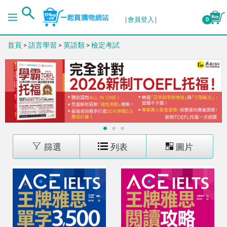
排序
會員登入
0
首頁
>
語言學習
>
英語類
>
檢定考試
出版日期 (新→舊)
出版日期 (舊→新)
銷售量 (高→低)
1
2
3
銷售量 (低→高)
篩選
列表
圖片
價格 (高→低)
價格 (低→高)