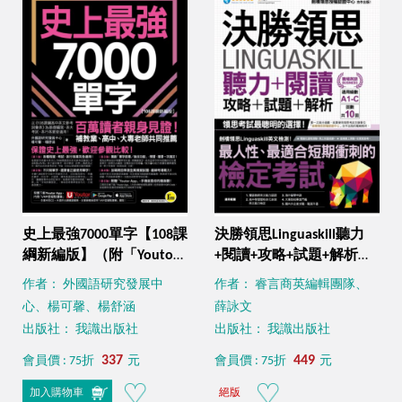
史上最強7000單字【108課
決勝領思Linguaskill聽力
綱新編版】（附「Youtor
+閱讀+攻略+試題+解析
App」內含VRP虛擬點讀筆
【職場英語Business】
作者： 外國語研究發展中
作者： 睿言商英編輯團隊、
+兩回108課綱學測全真模
（附贈「Youtor App」內
心、楊可馨、楊舒涵
薛詠文
擬試題）
含VRP虛擬點讀筆）
出版社： 我識出版社
出版社： 我識出版社
337
449
會員價 : 75折
元
會員價 : 75折
元
加入購物車
絕版