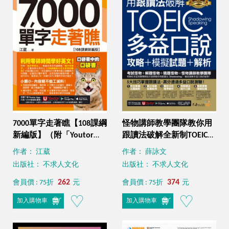
7000單字走著瞧【108課綱
怪物講師教學團隊教你用
新編版】（附「Youtor
跟讀法破解全新制TOEIC多
App」內含VRP虛擬點讀筆
益口說攻略＋模擬試題＋
作者： 江葳
作者： 薛詠文
+防水書套）
解析（附贈三種音檔＋
出版社： 不求人文化
出版社： 不求人文化
「Youtor App」內含VRP
262
虛擬點讀筆）
374
會員價 : 75折
元
會員價 : 75折
元
加入購物車
加入購物車