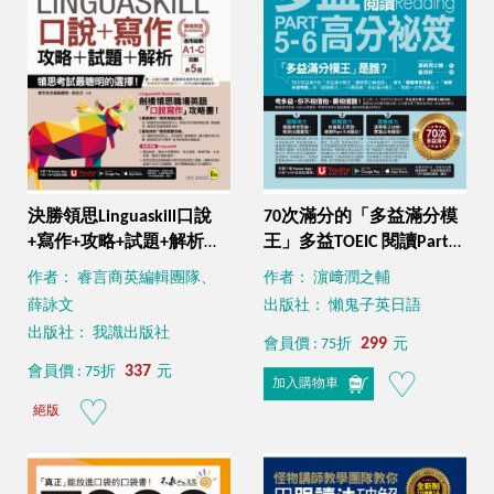
決勝領思Linguaskill口說
70次滿分的「多益滿分模
+寫作+攻略+試題+解析
王」多益TOEIC 閱讀Part
【職場英語Business】
5-6高分祕笈（附「Youtor
作者： 睿言商英編輯團隊、
作者： 濵﨑潤之輔
（附「Youtor App」內含
App」內含VRP虛擬點讀
薛詠文
出版社： 懶鬼子英日語
VRP虛擬點讀筆）
筆）
出版社： 我識出版社
299
會員價 : 75折
元
337
會員價 : 75折
元
加入購物車
絕版