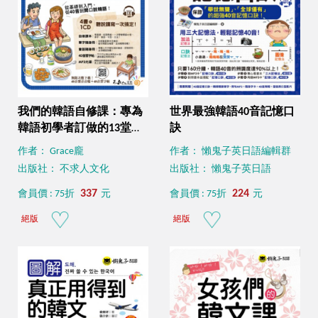
我們的韓語自修課：專為
世界最強韓語40音記憶口
韓語初學者訂做的13堂課
訣
（附1CD+3別冊+防水書
作者： Grace龐
作者： 懶鬼子英日語編輯群
套）
出版社： 不求人文化
出版社： 懶鬼子英日語
337
224
會員價 : 75折
元
會員價 : 75折
元
絕版
絕版