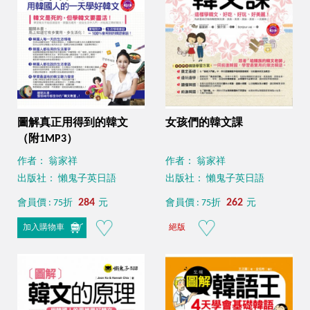
圖解真正用得到的韓文
女孩們的韓文課
（附1MP3）
作者： 翁家祥
作者： 翁家祥
出版社： 懶鬼子英日語
出版社： 懶鬼子英日語
284
262
會員價 : 75折
元
會員價 : 75折
元
加入購物車
絕版