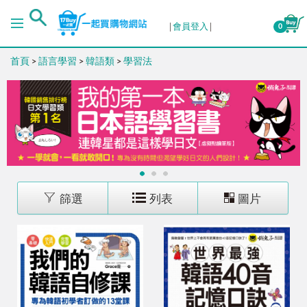
排序
會員登入
0
首頁
>
語言學習
>
韓語類
>
學習法
出版日期 (新→舊)
出版日期 (舊→新)
銷售量 (高→低)
1
2
3
銷售量 (低→高)
篩選
列表
圖片
價格 (高→低)
價格 (低→高)