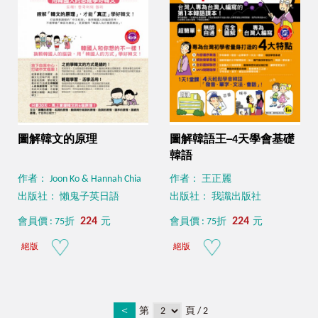
圖解韓文的原理
圖解韓語王─4天學會基礎
韓語
作者： Joon Ko & Hannah Chia
作者： 王正麗
出版社： 懶鬼子英日語
出版社： 我識出版社
224
224
會員價 : 75折
元
會員價 : 75折
元
絕版
絕版
＜
第
頁 / 2