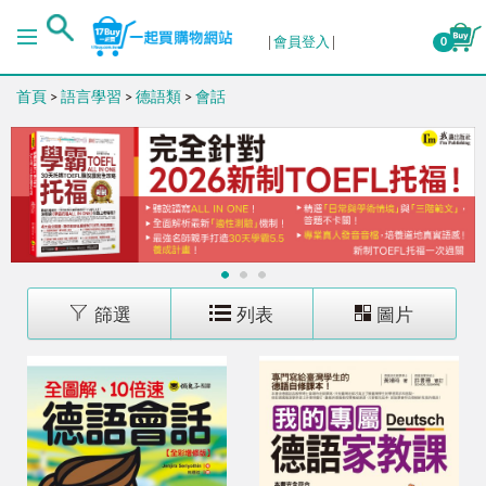
排序
會員登入
0
首頁
>
語言學習
>
德語類
>
會話
出版日期 (新→舊)
出版日期 (舊→新)
銷售量 (高→低)
1
2
3
銷售量 (低→高)
篩選
列表
圖片
價格 (高→低)
價格 (低→高)