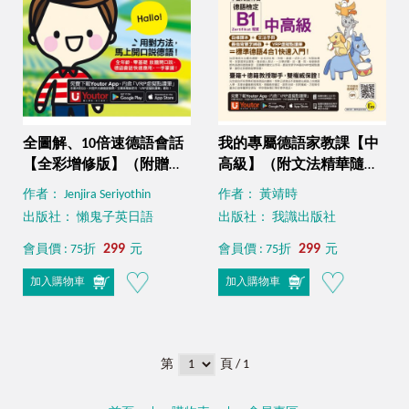
全圖解、10倍速德語會話
我的專屬德語家教課【中
【全彩增修版】（附贈
高級】（附文法精華隨身
「Youtor App」內含VRP
冊＋最強背單字神器＋
作者： Jenjira Seriyothin
作者： 黃靖時
虛擬點讀筆）
「Youtor App」內含VRP
出版社： 懶鬼子英日語
出版社： 我識出版社
虛擬點讀筆）
299
299
會員價 : 75折
元
會員價 : 75折
元
加入購物車
加入購物車
第
頁 / 1