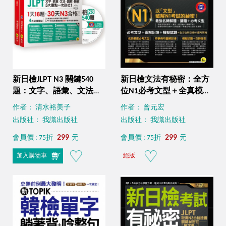
新日檢JLPT N3 關鍵540
新日檢文法有秘密：全方
題：文字、語彙、文法、
位N1必考文型＋全真模擬
讀解、聽解一次到位（5回
試題
作者： 清水裕美子
作者： 曾元宏
全真模擬試題+解析兩書
出版社： 我識出版社
出版社： 我識出版社
+CD）
299
299
會員價 : 75折
元
會員價 : 75折
元
加入購物車
絕版