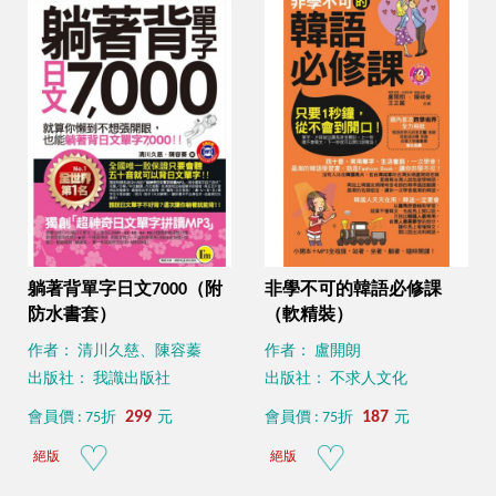
躺著背單字日文7000（附
非學不可的韓語必修課
防水書套）
（軟精裝）
作者： 清川久慈、陳容蓁
作者： 盧開朗
出版社： 我識出版社
出版社： 不求人文化
299
187
會員價 : 75折
元
會員價 : 75折
元
絕版
絕版