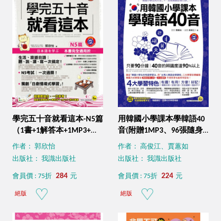
學完五十音就看這本-N5篇
用韓國小學課本學韓語40
（1書+1解答本+1MP3+防
音(附贈1MP3、96張隨身
水書套）
字卡)
作者： 郭欣怡
作者： 高俊江、賈蕙如
出版社： 我識出版社
出版社： 我識出版社
284
224
會員價 : 75折
元
會員價 : 75折
元
絕版
絕版