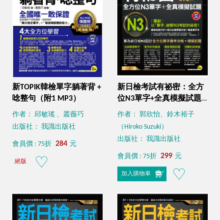
新TOPIK韓檢單字躺著背 +
新日檢考試有祕密：全方
唸整句（附1 MP3）
位N3單字+全真模擬試題
（附贈隨身單字本
作者： 邱敏瑤 、叢薇巧
作者： 郭欣怡、鈴木裕子
+1MP3+防水書套）
出版社： 我識出版社
（Hiroko Suzuki）
出版社： 我識出版社
284
會員價 : 75折
元
299
會員價 : 75折
元
絕版
加入購物車