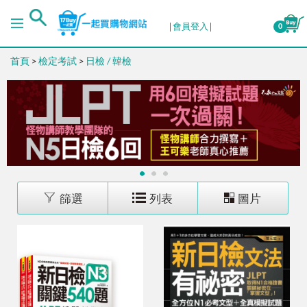
排序
會員登入
0
首頁
>
檢定考試
>
日檢 / 韓檢
出版日期 (新→舊)
出版日期 (舊→新)
銷售量 (高→低)
1
2
3
銷售量 (低→高)
篩選
列表
圖片
價格 (高→低)
價格 (低→高)