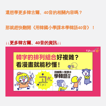
還想學更多韓古爾、
40
音的相關內容嗎？
那就趕快翻開《用韓國小學課本學韓語
40
音》！
↓↓更多韓古爾、
40
音的資訊↓↓