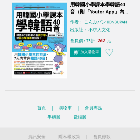
用韓國小學課本學韓語40
音（附「Youtor App」內
含VRP虛擬點讀筆）
作者： こんぶパン KONBUPAN
出版社： 不求人文化
262
會員價 : 75折
元
加入購物車
首頁
購物車
會員專區
手機版
電腦版
資訊安全
隱私權政策
會員條款