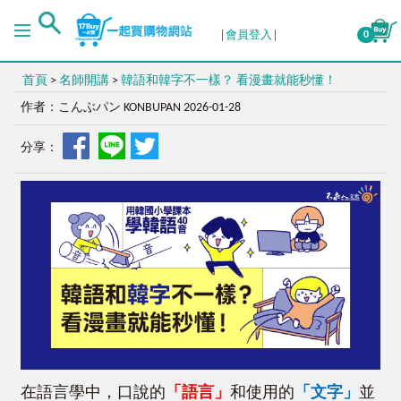
會員登入
0
首頁
>
名師開講
>
韓語和韓字不一樣？ 看漫畫就能秒懂！
作者：こんぶパン KONBUPAN 2026-01-28
分享：
在語言學中，口說的
「
語言
」
和使用的
「
文字
」
並