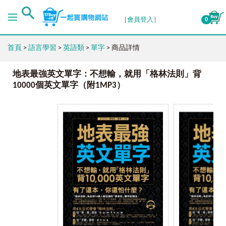
會員登入
0
首頁
>
語言學習
>
英語類
>
單字
> 商品詳情
地表最強英文單字：不想輸，就用「格林法則」背
10000個英文單字（附1MP3）