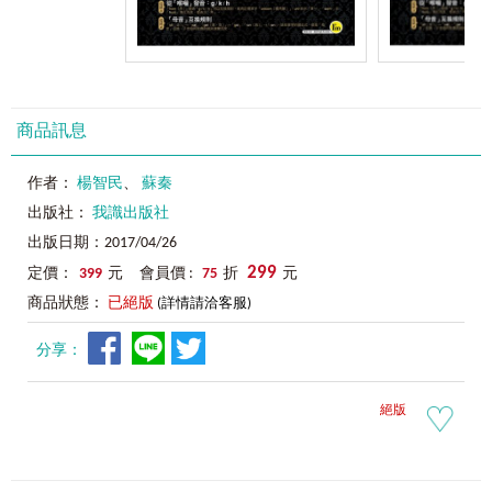
商品訊息
作者：
楊智民
、
蘇秦
出版社：
我識出版社
出版日期：2017/04/26
299
定價：
399
元 會員價 :
75
折
元
商品狀態：
已絕版
(詳情請洽客服)
分享：
絕版