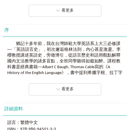
Chapter 1
雙唇音、唇齒音轉換
「格林法則」為什麼能成為
74
億人狂推的單字記憶法？
Section 1 ﹝d﹞對應﹝e﹞
1.
什麼是「格林法則」？──
看更多
purse - burs
「格林法則（Grimm’s law）」又稱「第一次子音推移」，是
polemic - bell
一種用來描述印歐語語音遞變的定律，由德國語言學家雅各
pale - blac
布‧格林（Jakob Grimm）提出。利用英文的形、聲、義，找出
lip - lab
序
簡單字彙如何演變成艱深單字的方法，推翻以往用字母順序
slip - lubric
記憶單字的古板方式。
猶記十多年前，我在台灣師範大學英語系上大三必修課
Section 2 ﹝i﹞對應﹝e﹞
2.
「格林法則（
Grimm’s law
）」利用英文單字的根本－
──「英語語言史」，初次邂逅格林法則，內心甚是激盪。李
furnace - bust / bur
「形、聲、義」，找出簡單字彙與艱深單字的相對應關係，
櫻教授講述英語史，旁徵博引，從語言歷史和語用觀點解釋
fine - bene
幫助學習者方便記憶。
國內文法教學的諸多盲點，全班同學聽得如癡如醉。課程教
例：
字根「
com-
」表示「一起」；「
pan
」由「
bun
（麵
科書是經典書籍──Albert C Baugh, Thomas Cable寫的《A
Section 3 ﹝j﹞對應﹝e﹞
包）」演化而來。
History of the English Language》，書中提到希臘字根、拉丁字
fever - febr
字根「com-（一起）」+「pan（麵包）」+「-ion（名詞字
根和英語字根存在巧妙的語音對應現象。李櫻老師解釋說，
have - hab
尾）」=「companion（一起吃麵包的人）」，引申為「同
格林法則是格林童話兩位作者中的哥哥—Jacob Grimm（雅各
deliver - liber
看更多
伴」。
布‧格林）觀察日耳曼語和其他印歐語，所提出來的系統性語
move - mobil
音對應現象。教授又給我們幾十題練習題，完成後真是意猶
prove - prob
3.
運用「格林法則」及「字首、字根、字尾」，讓記憶單
未盡。爾後拜讀莫建清教授的大作──《從語音的觀點談英語
字「以簡入繁」！
詞彙教與學》，看到許多系統性的語音對應例子，從此沉浸
詳細資料
Section 4 ﹝e﹞對應﹝d﹞
例
1
：「sit
」與字根「sid-
」皆表示「坐」。
於語音對應的研究中，樂此不疲。
bear - par
字根「pre-（在～之前）」+「sid-（坐）」+「-ent（人）」
burglar - plagiary
語言：繁體中文
=「president（坐在你前的人）」，引申為「總統」。
這幾年，台灣陸續有老師講述格林法則，運用語音對應
bear - port
ISBN：978-986-94501-3-3