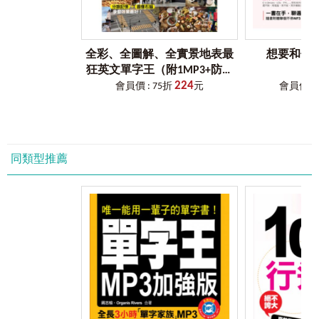
﹝
p
﹞、﹝
q
﹞、﹝
l
﹞、﹝
k
﹞
門，縱使五花八門，只求入門。近年來，「字根字首」四字
blossom - flor
﹝g﹞、﹝f﹞、﹝n﹞、﹝p﹞、﹝q﹞、﹝l﹞、﹝k﹞的發音
宛如單字殿堂上的牌坊，令人肅然起敬，卻又如池塘蓮花，
brew - ferv
相似於注音符號的：ㄉㄊㄋㄌㄖㄙ。
可遠觀，不可褻玩焉，因為單字難，字根更難，以字根記憶
bound - fin
單字，難上加難，雖不致災難一場，但肯定是一遭夢魘。
brother - frater
全彩、全圖解、全實景地表最
想要和你
﹝
f
﹞對應﹝
g
﹞
│tame - dom
bore - for
狂英文單字王（附1MP3+防水
子音﹝t﹞和﹝d﹞互換，母音通轉，「tame」是馴服的，
字根字首，準確地說，就是詞素，如同中文部首一樣，
basket - fisc
224
書套）
會員價 : 75折
元
會員價 : 
「dom-」是家，有一派字源學家推測，像狗、貓這樣的動物
都是單字的構成成分。詞素拆解合乎構詞原理，結果怎麼會
barrow - fort
是經馴服，才能養到家中。
是受益的少，受苦的多，甚至視為畏途呢？
﹝
k
﹞對應﹝
f
﹞
│plus - plut
Section 10 ﹝d﹞對應﹝i﹞
兩者雖無字源上的關係，但可藉由子音﹝s﹞和﹝t﹞互換，
未能以簡入繁，化繁為簡是主要原因，也就是不能以已
pour - fus
母音通轉來記憶，「plus」的意思是更多，「plut」是財富，
知單字引導學習未知新字。
speak - fam
同類型推薦
可想像成財富是累積來的、愈來愈多。
speak - fess
﹝
q
﹞對應﹝
p
﹞
│star - stell
詞素是英語構詞的元素，字義的來源，揭示拼字與字義
speak - fa
子音r和l互換，母音通轉，「star」和「stell」皆表示「星
的關聯，因此，藉由詞素學習單字非常重要，而且有其必
speak - phon
星」。
要，大約2,000單字基礎的英語學習者都可善用詞素來記憶、
appear - phan
擴增字彙量。但是，前提是要依循「以簡入繁」的原則──已
「格林法則」發音位置│
齒齦後音：
﹝
Y
﹞、﹝
X
﹞
知單字是簡，不可獨立的字根或字首字尾是繁，從已知單字
Section 11 ﹝m﹞對應﹝i﹞
﹝Y﹞、﹝X﹞的發音相似於注音符號的：ㄕㄙ。
的衍生字著手，再行歸納、觀察、學習不可獨立字根及其衍
make - fac
﹝
X
﹞對應﹝
k
﹞
│sugar - sacchar
生字。例如：「enclose」是單字「close」的衍生字，包含字
子音﹝sh﹞和﹝s﹞互換，母音通轉，「sugar」和「sacchar」
首「en-」；「include」則是不可獨立字根「clud-」的衍生
Section 12 ﹝j﹞對應﹝i﹞
皆表示「糖」。
字，雖然「clud-」就是「close」，但是，學習順序孰先孰
love - phil
後，影響不容小覷。
「格林法則」發音位置│
齒間音：
﹝
Z
﹞、﹝
﹞