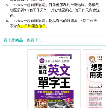
fasten - pact
字。第零章格林法則論述是本書的關鍵核心，讀者若能用心
「 17buy一起買購物網」目前僅服務於台灣地區。除離島
fight - pugn
「格林法則」發音位置│雙唇音：
﹝
e
﹞、﹝
d
﹞、﹝
m
﹞
體會、反覆琢磨，當可打通字彙學習的任督二脈，日起有
地區需要3-5個工作天外，其它地區約在3個工作天內會送
office - oper / opus
﹝
e
﹞、﹝
d
﹞、﹝
m
﹞
的發音相似於注音符號的：ㄅㄆㄇ。
功。
達。
﹝
d
﹞對應﹝
e
﹞
│purse - burs
Section 6 ﹝j﹞對應﹝d﹞
「 17buy一起買購物網」物品寄出的時間為3-5個工作天，
「purse」指皮革製的囊袋，主要用途是裝錢；「burs」這字
本書得以完成，需由衷感謝許多師長，尤其是李櫻教
savor - sap
不含
六、日和國定假日
。
根也具有相同概念，可指袋子、囊、付錢等概念。
授、莫建清教授、謝忠理老師，先進們的教導指正充實了本
seven - sept
﹝
e
﹞對應﹝
m
﹞
│black - melan
書內涵。寫作過程，我也參考了摩西的《英語單詞聖經》、
透過雙唇音﹝b﹞和﹝m﹞互換，藉由簡單的「black（黑）」
黃自來教授的《英語語言史導讀》、張勇先教授的《英語發
Section 7 ﹝e﹞對應﹝m﹞
買了此商品，也買了....
可輕鬆記憶字根「melan（黑）」的意思。
展史》等書，英語教學前輩們的研究成果，甚是欽佩。最後
black - melan
也要特別感謝我識出版社編輯團隊的辛勞努力，大幅增加本
bad - mal
「格林法則」發音位置│唇齒音：
﹝
i
﹞、﹝
j
﹞
書價值。
big - mag
﹝i﹞、﹝j﹞的發音相似於注音符號的：ㄈ。
﹝
j
﹞對應﹝
i
﹞
│love - phil
寥寥數語，仍不足以表達心中的感謝之萬一。
Section 8 ﹝i﹞對應﹝m﹞
兩者並無字源關係，但皆表示愛。可將「phil」倒過來拼字，
楊智民
form - morph
形成「liph」的組合，和「love」相對照，藉由﹝v﹞和
2017.2.23
﹝ph﹞互換，母音通轉等概念能簡單記憶「phil」的意思。
於國立員林家商
Section 9 ﹝e﹞對應﹝i﹞
﹝
i
﹞對應﹝
j
﹞
│different - var
brain - fren / phren
兩者雖無字源關係，但字根「var」即表示改變、不同，透過
break - frag / fract
子音﹝f﹞和﹝v﹞互換，母音通轉，用「different」來記憶
bear - fer / pher
「var」的意思。
單字一直都是英語學習的首要課題，更是英語學習者的
blow - flat
首要任務，有些人從字卡到字典，見字即背，無所不背，毅
black - flam
「格林法則」發音位置│
齒齦音：
﹝
g
﹞、﹝
f
﹞、﹝
n
﹞、
力令人難望項背；有些人則是追尋記憶技巧，不論正門巧
bottom - fund