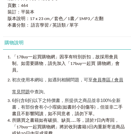
例
2
：字根「
-corn
」和「
-horn
」皆表示「角」：
現象幫助學生記憶單字，讓單字學習者有機會初窺格林法則
頁數：464
字根「uni-（單一）」+「-horn（角）」=「unicorn（獨角
堂奧與實際應用。我也嘗試將格林法則應用於單字教學，力
Section 5 ﹝i﹞對應﹝d﹞
獸）」。
裝訂：平裝本
求不失真，且恪遵考據，嚴謹分析，破除穿鑿附會，同時著
flat - plat
手蒐集語料。約兩年前，我有幸參加謝忠理老師的《字彙方
版本說明：17 x 23 cm／套色／1書／1MP3／左翻
father - pater
4.
「格林法則」讓「字首、字根、字尾」變得更靈活運
法學》公益課程，獲益甚多。編寫此書時，我以古印歐詞根
本書分類： 語言學習 / 英語類 / 單字
foot - ped
用！
為源頭，考據單字之間的關聯，深信詞彙在歷史演進過程
nephew - nepot
例
1
：字根「
tour
（旅遊）」源自「
turn
（轉）」，兩者皆有
中，音變及形變乃是語言發展的必然趨勢。
fish - pisc
「轉」的意思。
購物說明
fee - pecu
字根「tour（旅遊）」+「-ist（表示人）」=「tourist（旅遊
本書著眼於語音對應的學習效益，透過語音、語義串聯
fire - pyr
的人）」，引申為「觀光客」。
單字，以簡馭繁、從已知推未知，提供讀者大幅擴充單字量
，
「17Buy一起買購物網」因享有特別折扣
故採用會員
fear - peri
例
2
：「
wine
（酒）」由法文的「
vin
（酒）」演化而來。
的良方，既符合乎學理、又饒富趣味。放眼望去，國內格林
。
，
first - proto
制
如需要購物
請先加入「17buy一起買 購物網」會
字根「vin-（酒）」+「-egar（酸）」=「vinegar（醋）」。
法則教學大多用在公職或留學考試單字教學，尚未全面推
first - prim
員。
廣，殊為可惜。莫建清教授為國內的格林法則單字記憶學習
feel - path
以前學過的單字，
開創一條康莊大道，而本書的目標是將格林法則轉化成為適
初次使用本網站，如遇到相關問題，可至
會員專區 / 會員
food / feed - pan
透過「格林法則」及「字首、字根、字尾」記憶法，
合教學或自學的嶄新元素，結合生動例句、搭配詞語、相關
few - pauci / paup
讓記憶單字「以簡入繁」！
字彙、記憶法則，讓學習者可以藉由多元面次親近詞彙。衷
常見問題
中查詢。
flow - pluv
心盼望本書所播下的格林法則種子，能在這條英語教學新路
foul - putre
6折(含6折)以下之特價書，所提供之商品並非100%全新
【使用說明】
上開花結果，吸引更多人來一睹風采。蘇秦老師和我花了將
feel - palp
書，有部份會有小小
，
瑕疵(如書封小刮傷等)
但並非二手
淺談「格林法則」│
近一年時間考據、撰寫，這本以學習為導向的格林法則單字
fold - ply
，
，
「格林法則（Grimm’s law）」又稱「第一次子音推移」，是
書且不影響閱讀
如不同意者
請勿下單。
書於焉誕生。
ford - port
，
一項用來描述印歐語語音遞變的定律，由德國語言學家雅各
所購買之書籍如有破損、缺頁……等，請於7日內寄回
full - ple
布‧格林（Jakob Grimm）提出。相關的「格林之前容易混淆的
本書分成兩大單元，透過單字和字根、字根和字根的轉
「17buy一起買購物網」將於收到書籍3日內重新寄送商品
feather - pet
「字首、字根、字尾」，輕鬆記下。
音現象，引導讀者快速掌握單字之間的關係，輕鬆記憶單
或於10日內完成退費。