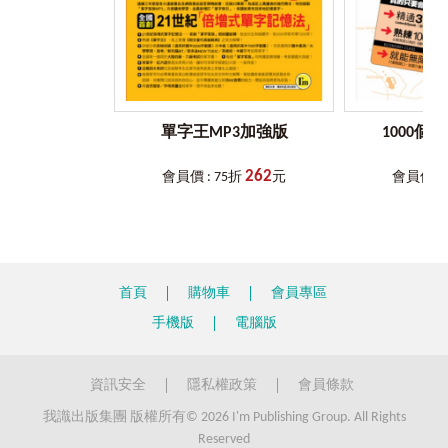
Section 13 ﹝e﹞對應﹝j﹞
﹝Z﹞、﹝﹞的發音相似於注音符號的：ㄙ。
「以簡入繁」除了必須講究「程序正義」，還要考究
belly - ventri
﹝
g
﹞對應﹝
Z
﹞
│death - thanas
「借力使力」的竅門──借助已知單字學習新的單字或是不可
兩者雖無字源關係，但可藉由子音﹝d﹞和﹝th﹞互換，母音
獨立字根。
Section 14 ﹝d﹞對應﹝j﹞
通轉，兩者皆表示死亡，「Thanatos」是希臘故事中的死亡
pull - vuls
之神。
首先，我們先看一下英語單字演進的一些橋段：
Section 15 ﹝m﹞對應﹝d﹞
單字王MP3加強版
1000個
「格林法則」發音位置│
硬顎音
：
﹝
gY
﹞、﹝
fX
﹞、﹝
s
﹞
任何語言的字彙都會增加，但是，創新字的方式各具特
many - poly
﹝gY﹞、﹝fX﹞、﹝s﹞的發音相似於注音符號的：ㄓㄔ。
色。例如中文的一些器具名稱常成為使用該器具的動作，例
mold - plas
262
﹝
fX
﹞對應﹝
h
﹞
│chaste - cast
會員價 : 75折
元
會員價 : 
如漆、刷，英文的功能轉換詞也有異曲同工之妙。英語源自
子音﹝ch﹞和﹝c﹞互換，母音通轉，兩者核心意思皆表示切
拉丁文及希臘文，一些古代的字彙因現代生活而賦予新意，
Section 16 ﹝i﹞對應﹝j﹞
除、純潔的，切除不必要的部分，是為了讓某對象更純淨、
例如：phone，希臘文是聲音，現代英文是電話；又如photo
folk - vulg
純潔。
是光，現代英文則是相片。字源與單字的差別道出古今生活
different - var
﹝
s
﹞對應﹝
gY
﹞
│young - juven / jun
經驗的演進。一些古字的演變則是拼字或唸音稍微改變，但
brief - brev
子音﹝y﹞和﹝j﹞互換，母音通轉，「young」和「juven /
是字義相關，例如：foot / fetter、blind / blunder、shade /
lift - lev
首頁
購物車
會員專區
jun」的意思皆是「年輕」。
shadow等。一些古字傳至現代英語時，不可獨立存在，必須
黏接字首或字尾才能成字，例如octo-pus = eight + foot、re-im-
手機版
電腦版
Chapter 2
雙唇音、唇齒音轉換
「格林法則」發音位置│
軟顎音
：
﹝
v
﹞、﹝
h
﹞、﹝
V
﹞
burse = back + in + purse、popul-ous = people + ous。
Section 1 ﹝r﹞對應﹝j﹞
﹝v﹞、﹝h﹞、﹝V﹞的發音相似於注音符號的：ㄍㄎㄥ。
wall - vall
﹝
h
﹞對應﹝
v
﹞
│acre - agri
那麼，英語單字練功房裡的借力使力拳法是什麼呢？從
資訊安全
隱私權政策
會員條款
will - vol
子音﹝c﹞和﹝g﹞互換，母音通轉，兩者皆表示田地；
以上可以看出，「音相近，義相連」是以古習今，新舊相扣
worm - verm
「acre」在今日英語中的意思是「英畝」；「agri-」還可指農
我識出版集團 版權所有© 2026 I'm Publishing Group. All Rights
的橋樑。單字與字根，單字與單字，若是同源，音義必然相
wine - vin
業，兩者系出同源。
近。因此，藉由簡單字與困難字或是字根之間的語音轉換，
Reserved