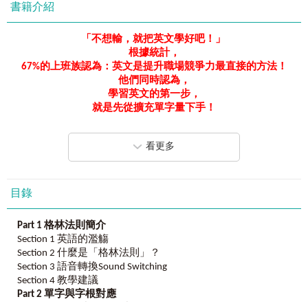
書籍介紹
「不想輸，就把英文學好吧！」
根據統計，
67%
的上班族認為：英文是提升職場競爭力最直接的方法！
他們同時認為，
學習英文的第一步，
就是先從擴充單字量下手！
但是，
看更多
「單字背不起來」、「總是背了又忘」
卻是他們共同的困擾！
《地表最強英文單字：不想輸，就用「格林法則」背
10,000
個英文單字》
目錄
教你用「格林法則」，
了解「字首、字根、字尾」的轉音與演變！
Part 1
格林法則簡介
Section 1 英語的濫觴
以腦海中現有的單字，
Section 2 什麼是「格林法則」？
搭配「格林法則」及「字首、字根、字尾」記憶法，
Section 3 語音轉換Sound Switching
瞬間擴充你的單字庫，
Section 4 教學建議
讓你背
7,000
、
10,000
、甚至
10
萬個英文單字！
Part 2
單字與字根對應