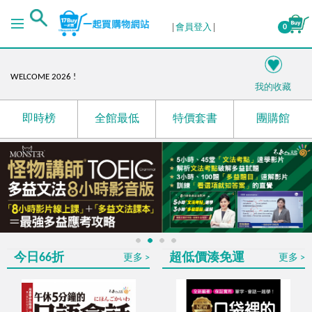
４月份自學書展活動－語你相遇，未來複利！
會員登入
0
I'm your best choice!
語你相遇，未來複利!
WELCOME 2026 !
我的收藏
閱讀開場，把價值內容留身邊
日本第一！蟬聯多年最暢銷的雅思單字、聽力、閱讀
即時榜
全館最低
特價套書
團購館
攻略！
母親節限定！愛在心頭，創造感動時光！
RUN UP! 掌握商務英文和多益，提升職場OUTPUT競爭
力!
國際書展展後加碼！
限時最低66折起
☃️12月陪您渡寒冬
1
2
3
4
今日66折
超低價湊免運
更多
更多
最低69折起，多買多優惠
11月超殺優惠！日韓外語樣樣行