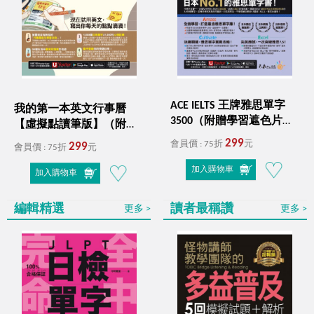
ACE IELTS 王牌雅思單字
我的第一本英文行事曆
3500（附贈學習遮色片＋
【虛擬點讀筆版】（附
單字複習表下載＋
「Youtor App」內含VRP虛
299
會員價 : 75折
元
299
會員價 : 75折
元
「Youtor App」內含VRP虛
擬點讀筆）
擬點讀筆）
加入購物車
加入購物車
編輯精選
讀者最稱讚
更多
更多