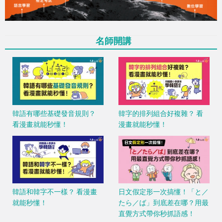
名師開講
韓語有哪些基礎發音規則？
韓字的排列組合好複雜？ 看
看漫畫就能秒懂！
漫畫就能秒懂！
韓語和韓字不一樣？ 看漫畫
日文假定形一次搞懂！「と／
就能秒懂！
たら／ば」到底差在哪？用最
直覺方式帶你秒抓語感！