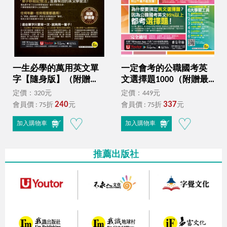
一生必學的萬用英文單
一定會考的公職國考英
字【隨身版】（附贈
文選擇題1000（附贈最
「Youtor App」內含VRP
強背單字神器＋躺著也
定價：320元
定價：449元
虛擬點讀筆＋防水書
能背單字音檔＋必背單
240
337
會員價 : 75折
元
會員價 : 75折
元
套）
字表下載＋三回線上測
驗＋文法教學影片＋歷
加入購物車
加入購物車
屆考古題下載）
推薦出版社