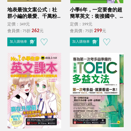
地表最強文案公式：社
小學6年，一定要會的超
群小編的最愛、千萬粉
簡單英文：銜接國中、
絲都吃這一套！
報考私中必備基礎英文
定價：349元
定價：399元
【虛擬點讀筆版】(附
262
299
會員價 : 75折
元
會員價 : 75折
元
「Youtor App」內含VRP
虛擬點讀筆＋200題線上
加入購物車
加入購物車
測驗＋英文字母筆劃練
習表）