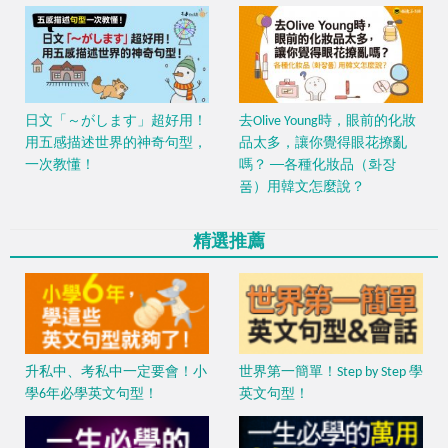
日文「～がします」超好用！
去Olive Young時，眼前的化妝
用五感描述世界的神奇句型，
品太多，讓你覺得眼花撩亂
一次教懂！
嗎？ ──各種化妝品（화장
품）用韓文怎麼說？
精選推薦
升私中、考私中一定要會！小
世界第一簡單！Step by Step 學
學6年必學英文句型！
英文句型！