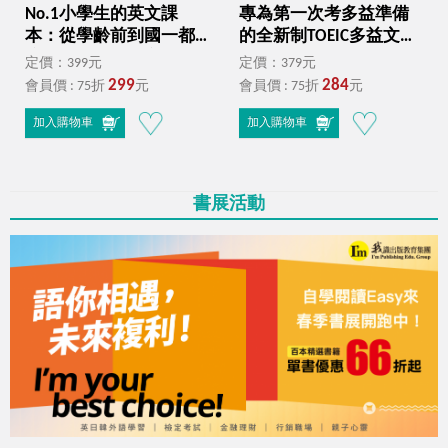
No.1小學生的英文課
專為第一次考多益準備
本：從學齡前到國一都
的全新制TOEIC多益文法
適用的英文神奇寶典
（附贈「Youtor App」內
定價：399元
定價：379元
（附贈1CD＋「Youtor
含VRP虛擬點讀筆）
299
284
會員價 : 75折
元
會員價 : 75折
元
App」，內含虛擬點讀
筆）
加入購物車
加入購物車
書展活動