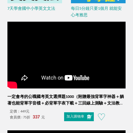
7天學會國中小學英文文法
每日5分鐘只要1個月 就能安
心考雅思
一定會考的公職國考英文選擇題1000（附贈最強背單字神器＋躺
著也能背單字音檔＋必背單字表下載＋三回線上測驗＋文法教學
影片＋歷屆考古題下載）
定價：449元
337
加入購物車
會員價 : 75折
元