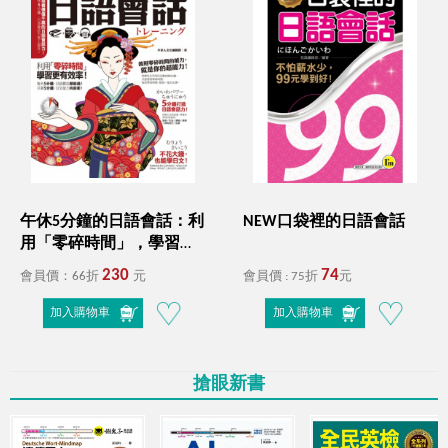
學習檢定全攻略！
11月超殺優惠！從英文新手到高手
全年零、全方位能力突破！
４月份自學書展活動－語你相遇，未來複利！
I'm your best choice!
語你相遇，未來複利!
WELCOME 2026 !
閱讀開場，把價值內容留身邊
日本第一！蟬聯多年最暢銷的雅思單字、聽力、閱讀
午休5分鐘的日語會話：利
NEW口袋裡的日語會話
用「零碎時間」，學習更
攻略！
母親節限定！愛在心頭，創造感動時光！
有效率！（免費附贈虛擬
230
74
會員價：66折
元
會員價 : 75折
元
點讀筆APP+1CD）
RUN UP! 掌握商務英文和多益，提升職場OUTPUT競爭
加入購物車
加入購物車
力!
國際書展展後加碼！
搶眼新書
限時最低66折起
☃️12月陪您渡寒冬