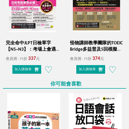
完全命中JLPT日檢單字
怪物講師教學團隊的TOEIC
【N5~N3】：考場上會遇
Bridge多益普及5回模擬試
到的單字，90%以上都在
題+解析（2書＋「Youtor
337
374
會員價 : 75折
元
會員價 : 75折
元
這裡！（附「Youtor
App」內含VRP虛擬點讀筆
App」內含VRP虛擬點讀筆
＋防水書套）
加入購物車
加入購物車
+六回線上測驗）
你可能會喜歡