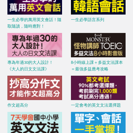
一生必學的萬用英文會話！隨
一生必學語言系列
取隨讀，隨時應對！
專為年過30的大人設計！
8小時線上課＋多益文法課本
《大人的日文文法課》
＝最強多益應考攻略
作文超高分
一定會考的英文文法選擇題