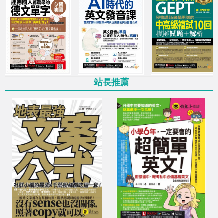
最低69折起，多買多優惠
11月超殺優惠！日韓外語樣樣行
學習檢定全攻略！
11月超殺優惠！從英文新手到高手
全年零、全方位能力突破！
站長推薦