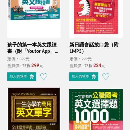
孩子的第一本英文跟讀
新日語會話放口袋（附
書（附「Youtor App」內
1MP3）
含VRP虛擬點讀筆+24頁
定價：399元
定價：299元
全彩圖卡）
299
224
會員價 : 75折
元
會員價 : 75折
元
加入購物車
加入購物車