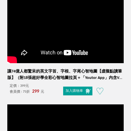
讓74億人都驚呆的英文字首、字根、字尾心智地圖【虛擬點讀筆
版】（附18張超好學全彩心智地圖拉頁＋「Youtor App」內含VRP
虛擬點讀筆）
定價：399元
299
加入購物車
會員價 : 75折
元