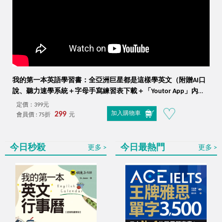
我的第一本英語學習書：全亞洲巨星都是這樣學英文（附贈AI口
說、聽力速學系統＋字母手寫練習表下載＋「Youtor App」內含
VRP虛擬點讀筆）
定價：399元
299
加入購物車
會員價 : 75折
元
今日秒殺
今日最熱門
更多
更多