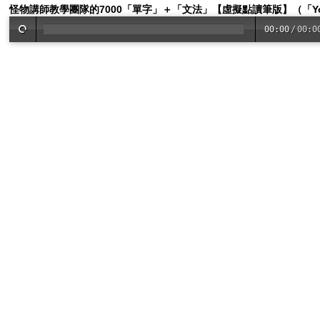
怪物講師教學團隊的7000「單字」＋「文法」【虛擬點讀筆版】（「Yout
00:00
/
00:0