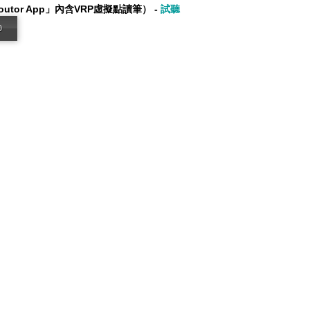
or App」內含VRP虛擬點讀筆） -
試聽
0