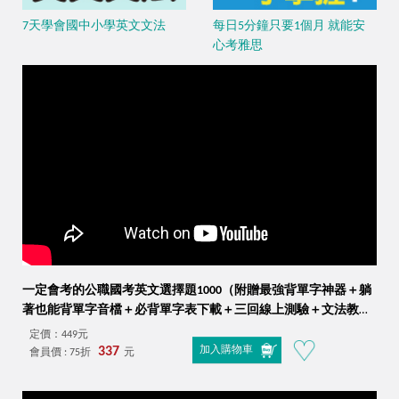
7天學會國中小學英文文法
每日5分鐘只要1個月 就能安
心考雅思
一定會考的公職國考英文選擇題1000（附贈最強背單字神器＋躺
著也能背單字音檔＋必背單字表下載＋三回線上測驗＋文法教學
影片＋歷屆考古題下載）
定價：449元
337
加入購物車
會員價 : 75折
元