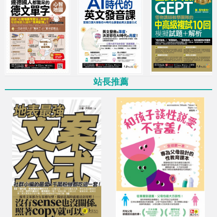
最低69折起，多買多優惠
11月超殺優惠！日韓外語樣樣行
學習檢定全攻略！
11月超殺優惠！從英文新手到高手
全年零、全方位能力突破！
站長推薦