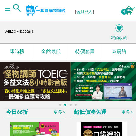
４月份自學書展活動－語你相遇，未來複利！
會員登入
0
I'm your best choice!
語你相遇，未來複利!
WELCOME 2026 !
我的收藏
閱讀開場，把價值內容留身邊
日本第一！蟬聯多年最暢銷的雅思單字、聽力、閱讀
即時榜
全館最低
特價套書
團購館
攻略！
母親節限定！愛在心頭，創造感動時光！
RUN UP! 掌握商務英文和多益，提升職場OUTPUT競爭
力!
國際書展展後加碼！
限時最低66折起
☃️12月陪您渡寒冬
1
2
3
4
今日66折
超低價湊免運
更多
更多
最低69折起，多買多優惠
11月超殺優惠！日韓外語樣樣行