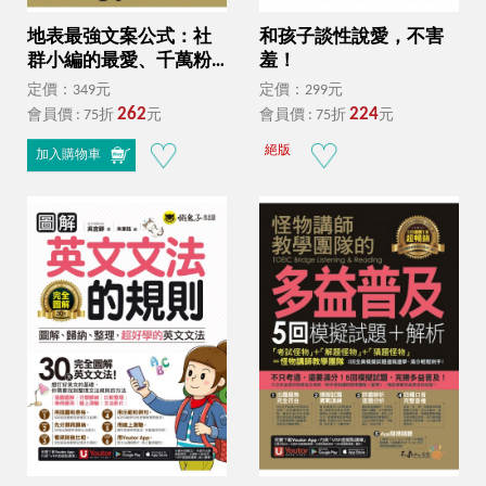
地表最強文案公式：社
和孩子談性說愛，不害
群小編的最愛、千萬粉
羞！
絲都吃這一套！
定價：349元
定價：299元
262
224
會員價 : 75折
元
會員價 : 75折
元
絕版
加入購物車