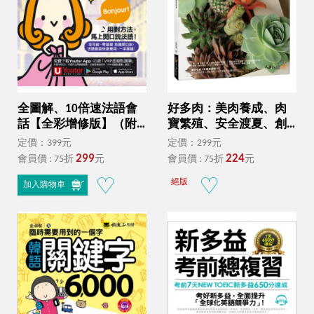
全圖解、10倍速法語會
好多肉：美肉養成、肉
話【全彩增修版】（附
寶繁殖、安全渡夏、創
贈「Youtor App」內含
意組盆
定價：399元
定價：299元
VRP虛擬點讀筆）
299
224
會員價 : 75折
元
會員價 : 75折
元
絕版
加入購物車