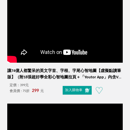
讓74億人都驚呆的英文字首、字根、字尾心智地圖【虛擬點讀筆
版】（附18張超好學全彩心智地圖拉頁＋「Youtor App」內含VRP
虛擬點讀筆）
定價：399元
299
加入購物車
會員價 : 75折
元