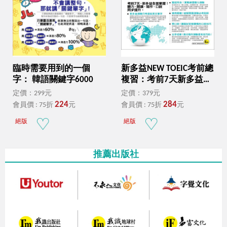
臨時需要用到的一個
新多益NEW TOEIC考前總
字： 韓語關鍵字6000
複習：考前7天新多益
650分達成
定價：299元
定價：379元
224
284
會員價 : 75折
元
會員價 : 75折
元
絕版
絕版
推薦出版社