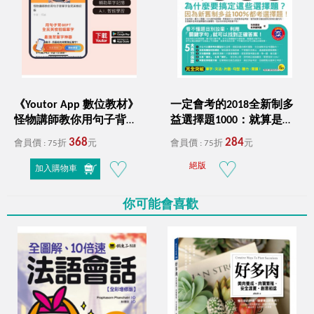
《Youtor App 數位教材》
一定會考的2018全新制多
怪物講師教你用句子背單
益選擇題1000：就算是用
字全民英檢初級
猜的，都要比別人強！
368
284
會員價 : 75折
元
會員價 : 75折
元
（附1CD）
絕版
加入購物車
你可能會喜歡