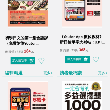
《Youtor App 數位教材》
初學日文的第一堂會話課
新日檢單字大補帖：JLPT
（免費附贈Youtor
N4-N5單字全收錄
App+1CD）
368
會員價 : 75折
元
284
會員價 : 75折
元
加入購物車
加入購物車
編輯精選
讀者最稱讚
更多
更多