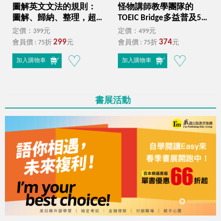
圖解英文文法的規則：
怪物講師教學團隊的
圖解、歸納、整理，超
TOEIC Bridge多益普及5
好學的英文文法（附文
回模擬試題+解析（2書
定價：399元
定價：499元
法教學影片＋「Youtor
＋「Youtor App」內含
299
374
會員價 : 75折
元
會員價 : 75折
元
App」內含虛擬點讀筆＋
VRP虛擬點讀筆＋防水書
線上測驗）
套）
加入購物車
加入購物車
書展活動