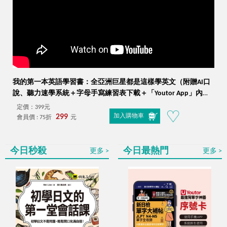
我的第一本英語學習書：全亞洲巨星都是這樣學英文（附贈AI口
說、聽力速學系統＋字母手寫練習表下載＋「Youtor App」內含
VRP虛擬點讀筆）
定價：399元
299
加入購物車
會員價 : 75折
元
今日秒殺
今日最熱門
更多
更多