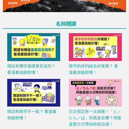
名師開講
韓語有哪些基礎發音規則？
韓字的排列組合好複雜？ 看
看漫畫就能秒懂！
漫畫就能秒懂！
韓語和韓字不一樣？ 看漫畫
日文假定形一次搞懂！「と／
就能秒懂！
たら／ば」到底差在哪？用最
直覺方式帶你秒抓語感！