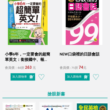
學習檢定全攻略！
11月超殺優惠！從英文新手到高手
全年零、全方位能力突破！
４月份自學書展活動－語你相遇，未來複利！
I'm your best choice!
語你相遇，未來複利!
WELCOME 2026 !
閱讀開場，把價值內容留身邊
日本第一！蟬聯多年最暢銷的雅思單字、聽力、閱讀
小學6年，一定要會的超簡
NEW口袋裡的日語會話
單英文：銜接國中、報考
攻略！
母親節限定！愛在心頭，創造感動時光！
私中必備基礎英文【虛擬
263
74
會員價：66折
元
會員價 : 75折
元
點讀筆版】(附「Youtor
RUN UP! 掌握商務英文和多益，提升職場OUTPUT競爭
App」內含VRP虛擬點讀筆
加入購物車
加入購物車
＋200題線上測驗＋英文字
母筆劃練習表）
力!
國際書展展後加碼！
搶眼新書
限時最低66折起
☃️12月陪您渡寒冬