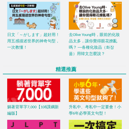
日文「～がします」超好用！
去Olive Young時，眼前的化妝
用五感描述世界的神奇句型，
品太多，讓你覺得眼花撩亂
一次教懂！
嗎？ ──各種化妝品（화장
품）用韓文怎麼說？
精選推薦
躺著背單字7,000【108課綱新
升私中、考私中一定要會！小
編版】
學6年必學英文句型！