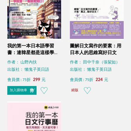
我的第一本日本語學習
圖解日文寫作的要素：用
書：連韓星都是這樣學日
日本人的思維寫好日文
文【虛擬點讀筆版】（附
作者： 山野內扶
作者： 田中千奈（張絜如）
贈「Youtor App」內含
出版社： 懶鬼子英日語
出版社： 懶鬼子英日語
VRP虛擬點讀筆）
299
224
會員價 : 75折
元
會員價 : 75折
元
加入購物車
絕版