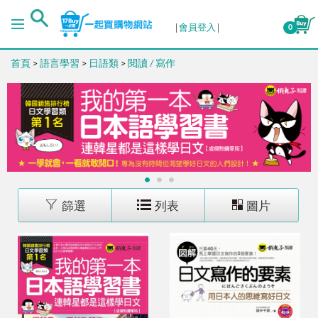
排序
會員登入
0
首頁
>
語言學習
>
日語類
>
閱讀 / 寫作
出版日期 (新→舊)
出版日期 (舊→新)
銷售量 (高→低)
1
2
3
銷售量 (低→高)
篩選
列表
圖片
價格 (高→低)
價格 (低→高)