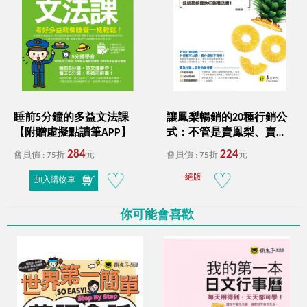
睡前5分鐘的多益文法課
讓鳳梨暢銷的20種行銷公
【附贈虛擬點讀筆APP】
式：不管是賣鳯梨、賣琉
璃還是賣水泥，統統都能
284
224
會員價 : 75折
元
會員價 : 75折
元
賣的行銷魔法書
絕版
加入購物車
你可能會喜歡