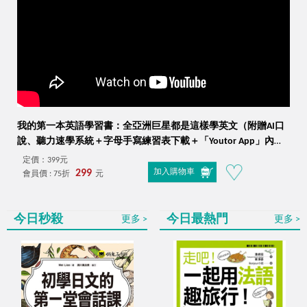
我的第一本英語學習書：全亞洲巨星都是這樣學英文（附贈AI口
說、聽力速學系統＋字母手寫練習表下載＋「Youtor App」內含
VRP虛擬點讀筆）
定價：399元
299
加入購物車
會員價 : 75折
元
今日秒殺
今日最熱門
更多
更多