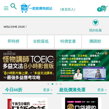
４月份自學書展活動－語你相遇，未來複利！
會員登入
0
I'm your best choice!
語你相遇，未來複利!
WELCOME 2026 !
我的收藏
閱讀開場，把價值內容留身邊
日本第一！蟬聯多年最暢銷的雅思單字、聽力、閱讀
即時榜
全館最低
特價套書
團購館
攻略！
母親節限定！愛在心頭，創造感動時光！
RUN UP! 掌握商務英文和多益，提升職場OUTPUT競爭
力!
國際書展展後加碼！
限時最低66折起
☃️12月陪您渡寒冬
1
2
3
4
今日66折
超低價湊免運
更多
更多
最低69折起，多買多優惠
11月超殺優惠！日韓外語樣樣行