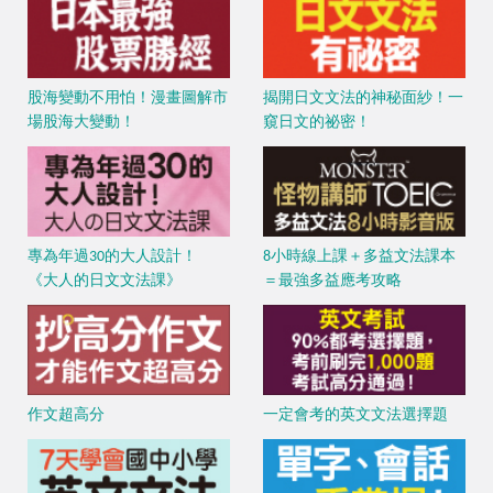
股海變動不用怕！漫畫圖解市
揭開日文文法的神秘面紗！一
場股海大變動！
窺日文的祕密！
專為年過30的大人設計！
8小時線上課＋多益文法課本
《大人的日文文法課》
＝最強多益應考攻略
作文超高分
一定會考的英文文法選擇題