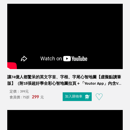
讓74億人都驚呆的英文字首、字根、字尾心智地圖【虛擬點讀筆
版】（附18張超好學全彩心智地圖拉頁＋「Youtor App」內含VRP
虛擬點讀筆）
定價：399元
299
加入購物車
會員價 : 75折
元