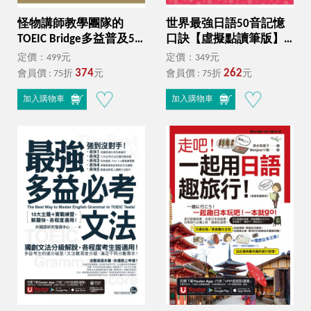
怪物講師教學團隊的
世界最強日語50音記憶
TOEIC Bridge多益普及5
口訣【虛擬點讀筆版】
回模擬試題+解析（2書
（附50音隨身單字卡＋
定價：499元
定價：349元
＋「Youtor App」內含
50音發音與口形影片＋
374
262
會員價 : 75折
元
會員價 : 75折
元
VRP虛擬點讀筆＋防水書
筆順練習表＋「Youtor
套）
App」內含VRP虛擬點讀
加入購物車
加入購物車
筆）