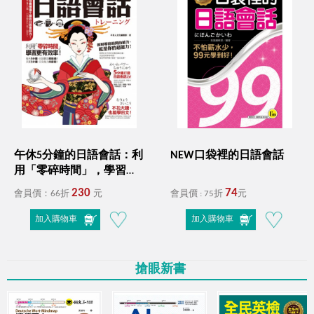
學習檢定全攻略！
11月超殺優惠！從英文新手到高手
全年零、全方位能力突破！
４月份自學書展活動－語你相遇，未來複利！
I'm your best choice!
語你相遇，未來複利!
WELCOME 2026 !
閱讀開場，把價值內容留身邊
日本第一！蟬聯多年最暢銷的雅思單字、聽力、閱讀
午休5分鐘的日語會話：利
NEW口袋裡的日語會話
用「零碎時間」，學習更
攻略！
母親節限定！愛在心頭，創造感動時光！
有效率！（免費附贈虛擬
230
74
會員價：66折
元
會員價 : 75折
元
點讀筆APP+1CD）
RUN UP! 掌握商務英文和多益，提升職場OUTPUT競爭
加入購物車
加入購物車
力!
國際書展展後加碼！
搶眼新書
限時最低66折起
☃️12月陪您渡寒冬