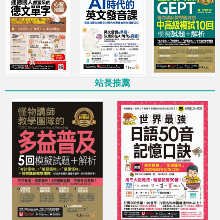
最低69折起，多買多優惠
11月超殺優惠！日韓外語樣樣行
學習檢定全攻略！
11月超殺優惠！從英文新手到高手
全年零、全方位能力突破！
站長推薦