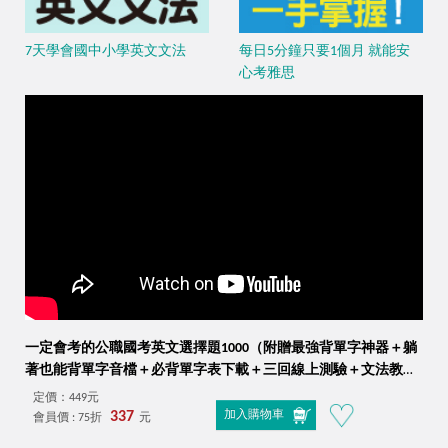
7天學會國中小學英文文法
每日5分鐘只要1個月 就能安
心考雅思
一定會考的公職國考英文選擇題1000（附贈最強背單字神器＋躺
著也能背單字音檔＋必背單字表下載＋三回線上測驗＋文法教學
影片＋歷屆考古題下載）
定價：449元
337
加入購物車
會員價 : 75折
元