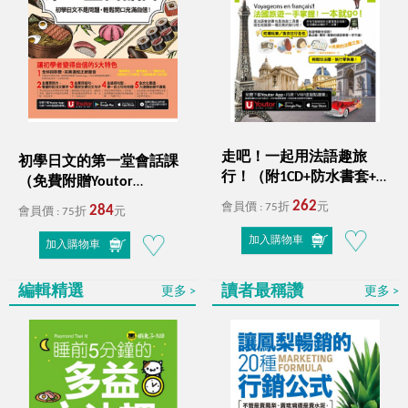
走吧！一起用法語趣旅
初學日文的第一堂會話課
行！（附1CD+防水書套+
（免費附贈Youtor
「Youtor App」內含VRP虛
App+1CD）
262
會員價 : 75折
元
284
會員價 : 75折
元
擬點讀筆）
加入購物車
加入購物車
編輯精選
讀者最稱讚
更多
更多