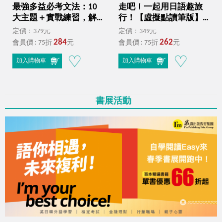
最強多益必考文法：10
走吧！一起用日語趣旅
大主題＋實戰練習，解
行！【虛擬點讀筆版】
題快、各程度適用！
（附Youtor App內含
定價：379元
定價：349元
（附文法教學影片＋
「VRP虛擬點讀筆」＋防
284
262
會員價 : 75折
元
會員價 : 75折
元
「Youtor App」內含VRP
水書套）
虛擬點讀筆）
加入購物車
加入購物車
書展活動