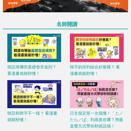
名師開講
韓語有哪些基礎發音規則？
韓字的排列組合好複雜？ 看
看漫畫就能秒懂！
漫畫就能秒懂！
韓語和韓字不一樣？ 看漫畫
日文假定形一次搞懂！「と／
就能秒懂！
たら／ば」到底差在哪？用最
直覺方式帶你秒抓語感！