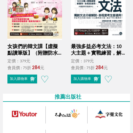
女孩們的韓文課【虛擬
最強多益必考文法：10
點讀筆版】（附贈防水
大主題＋實戰練習，解
書套+「Youtor App」內
題快、各程度適用！
定價：379元
定價：379元
含VRP虛擬點讀筆）
（附文法教學影片＋
284
284
會員價 : 75折
元
會員價 : 75折
元
「Youtor App」內含VRP
虛擬點讀筆）
加入購物車
加入購物車
推薦出版社