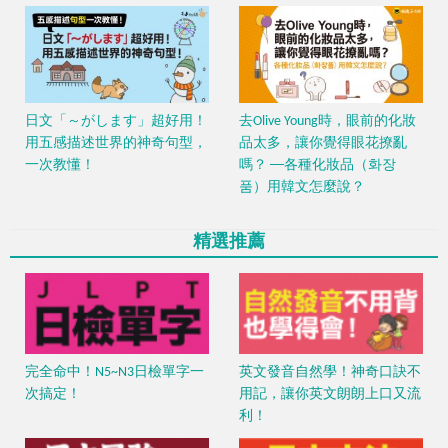
日文「～がします」超好用！
去Olive Young時，眼前的化妝
用五感描述世界的神奇句型，
品太多，讓你覺得眼花撩亂
一次教懂！
嗎？ ──各種化妝品（화장
품）用韓文怎麼說？
精選推薦
完全命中！N5~N3日檢單字一
英文發音自然學！神奇口訣不
次搞定！
用記，讓你英文朗朗上口又流
利！