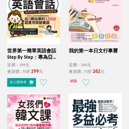
世界第一簡單英語會話
我的第一本日文行事曆
Step By Step：專為亞洲
人編寫的英語會話（附
定價：399元
定價：349元
「Youtor App」內含VRP
299
262
會員價 : 75折
元
會員價 : 75折
元
虛擬點讀筆）
絕版
加入購物車