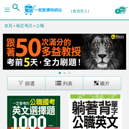
排序
會員登入
0
首頁
>
檢定考試
>
公職
出版日期 (新→舊)
出版日期 (舊→新)
銷售量 (高→低)
1
2
3
銷售量 (低→高)
篩選
列表
圖片
價格 (高→低)
價格 (低→高)