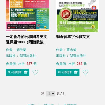
一定會考的公職國考英文
躺著背單字公職英文
選擇題1000（附贈最強背
單字神器＋躺著也能背單
作者： 胡欣蘭
作者： 蔣志榆
字音檔＋必背單字表下載
出版社： 我識出版社
出版社： 我識出版社
＋三回線上測驗＋文法教
學影片＋歷屆考古題下
337
262
會員價 : 75折
元
會員價 : 75折
元
載）
加入購物車
加入購物車
第
頁 / 1