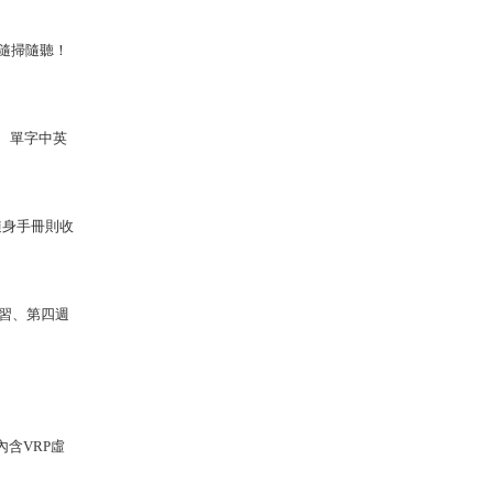
能隨掃隨聽！
、單字中英
隨身手冊則收
學習、第四週
內含VRP虛