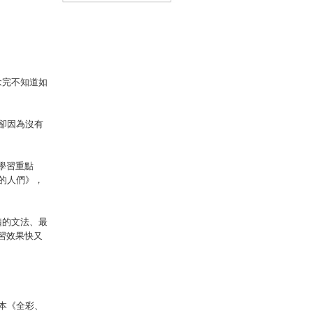
書】
國中英文文法教學影片＋
2000個單字學習影片＋最
好聊天的互動式會話速學系
統＋「Youtor App」內含
VRP虛擬點讀筆）
本念完不知道如
卻因為沒有
學習重點
的人們》，
髓的文法、最
習效果快又
本《全彩、