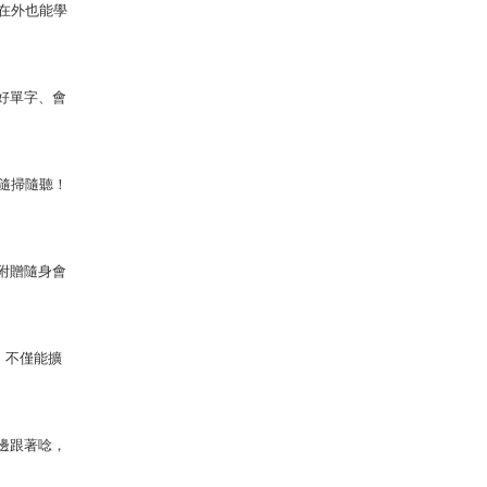
在外也能學
好單字、會
能隨掃隨聽！
附贈隨身會
，不僅能擴
邊跟著唸，