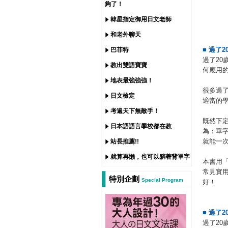
夠了！
韓星指定御用日文老師
和老外聊天
■
過了
2
巴菲特
過了20
教出雙語寶寶
何應用
地表最強強強！
很多過
日文檢定
適當的
考遍天下無敵手！
既然下
日本語語言學校都在教
為：單
就能一
站長推薦!!
就算再懶，也可以躺著背單字
本書用
常見實
特別企劃
Special Program
好！
■
過了
2
過了2