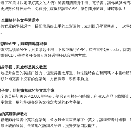
給過了20歲才決定學好英文的人們》隨書附贈隨身手冊、電子書，讓你就算出門
，更與數位科技結合，免費提供虛擬點讀筆APP，讓你隨掃隨聽、即時學習！
、全圖解的英文學習課本
任何程度的學習課本，搭配簡易好上手的全彩圖片，立刻提升學習興趣，一次學
法。
點讀筆
APP
，隨時隨地都能聽
虛擬點讀筆APP，只要拿起手機，下載並執行APP，掃描書中QR code，就
書附贈CD，學習者可依個人喜好選擇聆聽音檔的方式。
隨身手冊，到處都是英文教室
隨地提升自己的英語口說力，但覺得書太厚重，無法隨時自在翻閱嗎？本書特將
，額外補充書中沒有的會話句，方便攜帶，學習零負擔。
電子書，即刻擴充你的英文單字庫
全民英檢初級必考2,000單字表，學習者可於任何時間，利用3C產品下載閱讀
的字彙量，更能掌握各類英文檢定考試的必考字彙。
地的英聽訓練教材
美籍老師錄製書中英語會話句，並收錄全書重點單字中英文，讓學習者能邊聽、
習最正統的發音、最道地的語調及語速，提升英語口說能力。