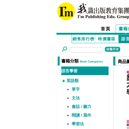
首頁
書籍
銷售排行榜
特價書區
語
書籍分類
商品
Book Categories
語言學習
英語類
單字
文法
會話 / 聽力
閱讀 / 寫作
學習法