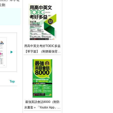
Business】(附「Youtor
左翻
App」內含VRP虛擬點讀
筆)
用高中英文考好TOEIC多益
【單字篇】（附贈最強背單
字神器＋「Youtor App」內
含VRP虛擬點讀筆）
Top
最強英語會話8000（附防
水書套＋「Youtor App」內