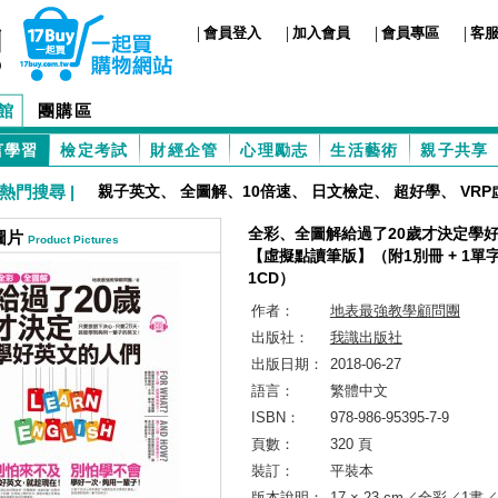
|
|
|
|
會員登入
加入會員
會員專區
客
館
團購區
言學習
檢定考試
財經企管
心理勵志
生活藝術
親子共享
熱門搜尋 |
親子英文
、
全圖解、10倍速
、
日文檢定
、
超好學
、
VR
全彩、全圖解給過了20歲才決定學
圖片
Product Pictures
【虛擬點讀筆版】（附1別冊 + 1單字
1CD）
作者：
地表最強教學顧問團
出版社：
我識出版社
出版日期：
2018-06-27
語言：
繁體中文
ISBN：
978-986-95395-7-9
頁數：
320 頁
裝訂：
平裝本
版本說明：
17 × 23 cm／全彩／1