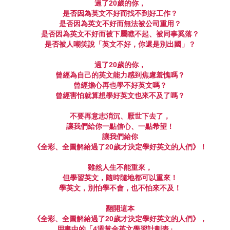
過了
20
歲的你，
是否因為英文不好而找不到好工作？
是否因為英文不好而無法被公司重用？
是否因為英文不好而被下屬瞧不起、被同事奚落？
是否被人嘲笑說「英文不好，你還是別出國」？
過了
20
歲的你，
曾經為自己的英文能力感到焦慮羞愧嗎？
曾經擔心再也學不好英文嗎？
曾經害怕就算想學好英文也來不及了嗎？
不要再意志消沉、厭世下去了，
讓我們給你一點信心、一點希望！
讓我們給你
《全彩、全圖解給過了
20
歲才決定學好英文的人們》！
雖然人生不能重來，
但學習英文，隨時隨地都可以重來！
學英文，別怕學不會，也不怕來不及！
翻開這本
《全彩、全圖解給過了
20
歲才決定學好英文的人們》，
用書中的「
4
週黃金英文學習計劃表」，