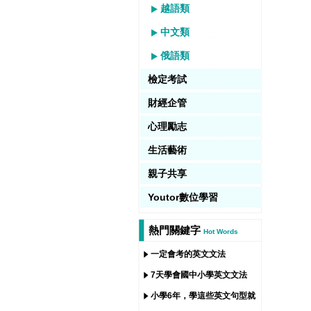
越語類
中文類
俄語類
檢定考試
財經企管
心理勵志
生活藝術
親子共享
Youtor數位學習
熱門關鍵字
Hot Words
一定會考的英文文法
7天學會國中小學英文文法
小學6年，學這些英文句型就