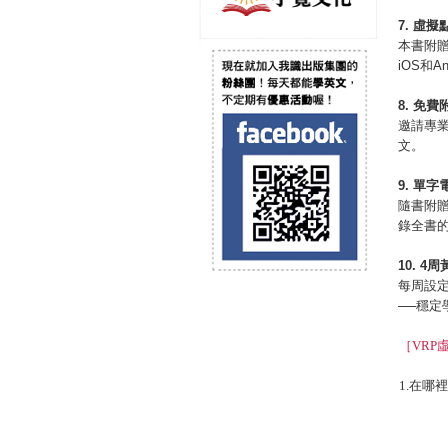
7.
虛擬
本書附贈
iOS和A
8.
免費
邀請專
文。
9.
單字
隨書附贈
錄全書
10. 4
周
每周設定
──穩定
［VRP
1.在哪