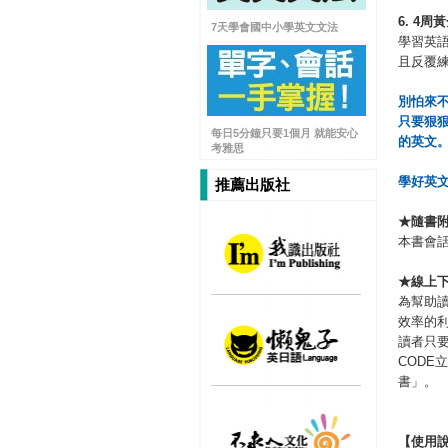
6. 4
周黃
7天學會國中小學英文文法
學習英
且反覆
別怕來
只要狠
每日5分鐘只要1個月 就能安心
的英文
考雅思
學好英
推薦出版社
★
隨書
本書會
★
線上
為幫助讀
效率的
讀者只要
COD
書」。
【使用