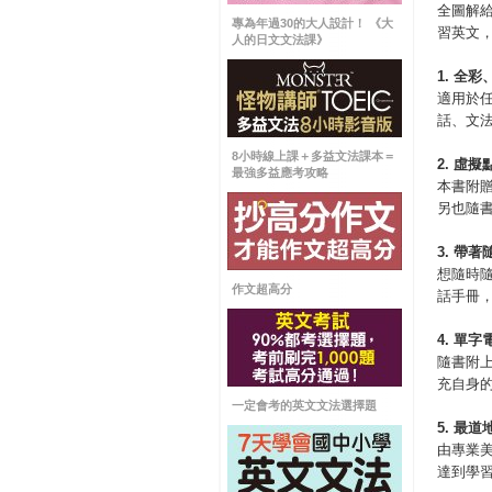
全圖解
專為年過30的大人設計！ 《大
習英文
人的日文文法課》
1.
全彩
適用於
話、文
8小時線上課＋多益文法課本＝
2.
虛擬
最強多益應考攻略
本書附贈
另也隨
3.
帶著
想隨時
作文超高分
話手冊
4.
單字
隨書附上
充自身
一定會考的英文文法選擇題
5.
最道
由專業
達到學