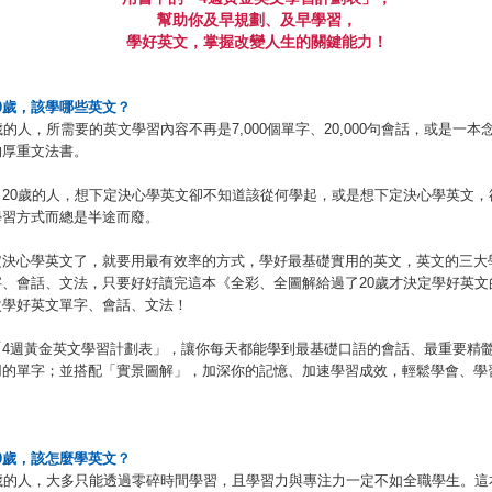
幫助你及早規劃、及早學習，
學好英文，掌握改變人生的關鍵能力！
0
歲，該學哪些英文？
歲的人，所需要的英文學習內容不再是7,000個單字、20,000句會話，或是一
的厚重文法書。
了20歲的人，想下定決心學英文卻不知道該從何學起，或是想下定決心學英文，
學習方式而總是半途而廢。
定決心學英文了，就要用最有效率的方式，學好最基礎實用的英文，英文的三大
字、會話、文法，只要好好讀完這本《全彩、全圖解給過了20歲才決定學好英文
次學好英文單字、會話、文法！
「4週黃金英文學習計劃表」，讓你每天都能學到最基礎口語的會話、最重要精
用的單字；並搭配「實景圖解」，加深你的記憶、加速學習成效，輕鬆學會、學
0
歲，該怎麼學英文？
0歲的人，大多只能透過零碎時間學習，且學習力與專注力一定不如全職學生。這