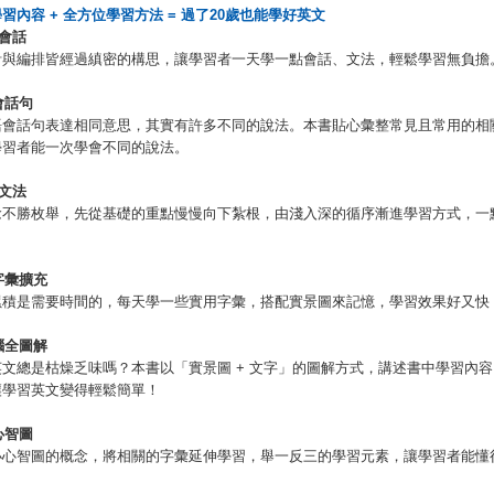
學習內容
+
全方位學習方法
=
過了
20
歲也能學好英文
會話
計與編排皆經過縝密的構思，讓學習者一天學一點會話、文法，輕鬆學習無負擔
會話句
語會話句表達相同意思，其實有許多不同的說法。本書貼心彙整常見且常用的相
學習者能一次學會不同的說法。
文法
念不勝枚舉，先從基礎的重點慢慢向下紮根，由淺入深的循序漸進學習方式，一
字彙擴充
累積是需要時間的，每天學一些實用字彙，搭配實景圖來記憶，學習效果好又快
腦全圖解
文總是枯燥乏味嗎？本書以「實景圖 + 文字」的圖解方式，講述書中學習內
讓學習英文變得輕鬆簡單！
心智圖
小心智圖的概念，將相關的字彙延伸學習，舉一反三的學習元素，讓學習者能懂
。