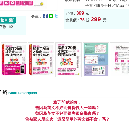
子書／隨身手冊／1App／
399
定價 :
元
分享：
299
75
會員價 :
折
元
存數:
50
介紹
Book Description
過了
20
歲的你，
曾因為英文不好而覺得低人一等嗎？
曾因為英文不好而錯失很多機會嗎？
曾被家人朋友念「這麼簡單的英文都不會」嗎？