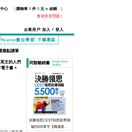
|
|
服中心
購物車
0
件
0
元
結帳
會員常見問題！
企業用戶
加入
/
登入
Youtor數位學習
下載專區
P虛擬點讀筆
好英文的人們
Similar Best
同類暢銷書
Sellers
電子書 +
決勝領思CEST領思前導測
驗5500單字【職場英語
書／1CD／單字電