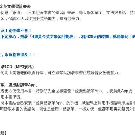
金英文學習計畫表
語切忌「急迫」，只要照著本書的學習計畫表，每天學習單字、文法與會話，持
練習，保證28天以後提升英語能力，擁有競爭力。
不及！別怕學不會！
狠下定決心，
照著「
4
週黃金英文學習計劃表」，
利用
28
天的時間，就能學到「
。
文，永遠都來得及！！
附贈
1CD
（
MP3
規格）
話句均由美籍老師親自錄製，可立即幫助讀者學習正統發音及改善聽力。
下載「虛擬點讀筆
App
」
者更方便使用本書，特別領先全世界開發「虛擬點讀筆App」，安裝此App後
利用本書學習。
將本書結合己安裝「虛擬點讀筆App」的手機，就能馬上利用手機隨時掃描書
E立即聽取本書的會話句，就像是使用「點讀筆」一樣方便，但卻不用再花錢另外
說明】