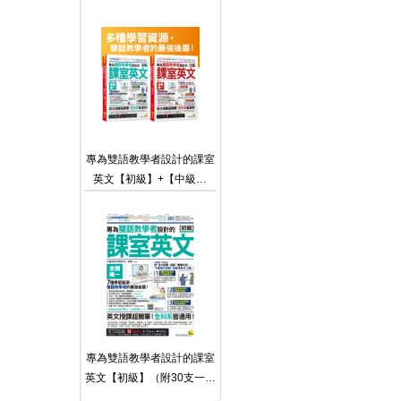
含VRP虛擬點讀筆）
專為雙語教學者設計的課室
英文【初級】+【中級】
（附60堂一對一課室英文教
學影片＋64堂國中英文文法
教學影片＋2,000個單字學
習影片＋雙語教學情境對話
互動式會話速學系統＋課室
英文常用會話句互動式會話
速學系統＋最好聊天的互動
式會話速學系統＋500句班
級經營教學互動用語電子書
專為雙語教學者設計的課室
＋「Youtor App」內含VRP
英文【初級】（附30支一對
虛擬點讀筆）【網路獨家套
一課室英文教學影片＋64支