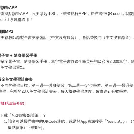
點讀筆
APP
虛擬點讀筆APP，只要拿起手機，下載並執行APP，掃描書中QR code，就
ndroid 系統都適用！
附贈
MP3
業美籍教師錄製全書英語會話（中文沒有錄音）、會話替換句（中文沒有錄音）
電子書
+
隨身學習手冊
單字電子書、隨身學習手冊，單字電子書收錄全民英檢初級必考2,000單字，
的英文學習重點。
黃金英文學習計畫表
不同的學習目標：第一週──暖身學習、第二週──定位學習、第三週──晉升
學習，完整的28天英文學習計畫表，每天檢視學習進度，確實達到有效學習。
虛擬點讀筆介紹］
裡下載「VRP虛擬點讀筆」？
讀者可以掃描書中的QRCode連結，或是於App商城搜尋「YoutorApp」（
擬點讀筆）下載即可。