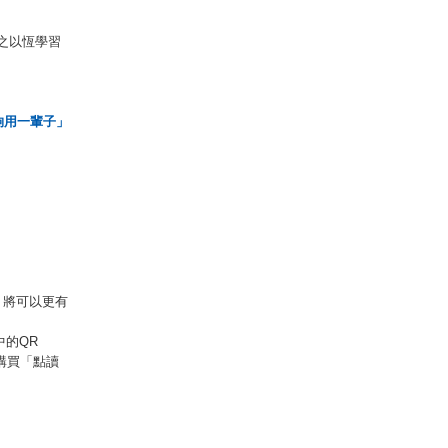
之以恆學習
夠用一輩子」
，將可以更有
中的QR
購買「點讀