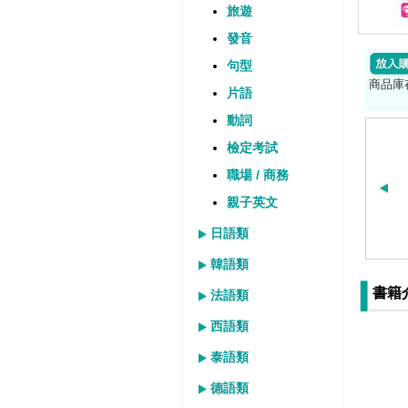
旅遊
發音
句型
商品庫
片語
動詞
檢定考試
職場 / 商務
親子英文
日語類
韓語類
書籍
法語類
西語類
泰語類
德語類