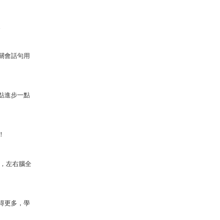
。
關會話句用
點進步一點
！
容，左右腦全
得更多，學