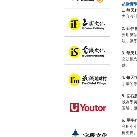
超紮實
1.
每天
1
內容設
2.
延伸
要用英
法，讓
3.
每天
1
文法概
點。
4.
每天
字彙的
5.
左右
以為學英
圖解，
6.
單字
利用小
得更廣