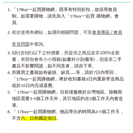
021 中級：ㄴ
022 中級：ㄷ
，
「17Buy一起買購物網」因享有特別折扣
故採用會員
023 中級：ㄹ、ㅁ
。
，
制
如需要購物
請先加入「17buy一起買 購物網」會
024 中級：ㅂ(1)
員。
025 中級：ㅂ(2)
初次使用本網站，如遇到相關問題，可至
會員專區 / 會員
026 中級：ㅅ(1)
027 中級：ㅅ(2)
常見問題
中查詢。
028 中級：ㅇ(1)
029 中級：ㅇ(2)
6折(含6折)以下之特價書，所提供之商品並非100%全新
030 中級：ㅈ(1)
書，有部份會有小小
，
瑕疵(如書封小刮傷等)
但並非二手
031 中級：ㅈ(2)
，
，
書且不影響閱讀
如不同意者
請勿下單。
032 中級：ㅊ
，
所購買之書籍如有破損、缺頁……等，請於7日內寄回
033 中級：ㅋ、ㅌ、ㅍ
「17buy一起買購物網」將於收到書籍3日內重新寄送商品
034 中級：ㅎ
035 高級：ㄱ(1)
或於10日內完成退費。
036 高級：ㄱ(2)
「 17buy一起買購物網」目前僅服務於台灣地區。除離島
037 高級：ㄴ、ㄷ
地區需要3-5個工作天外，其它地區約在3個工作天內會送
038 高級：ㅁ、ㅂ
達。
039 高級：ㅅ
「 17buy一起買購物網」物品寄出的時間為3-5個工作天，
040 高級：ㅇ
不含
六、日和國定假日
。
041 高級：ㅈ
042 高級：ㅊ、ㅋ、ㅌ、ㅍ、ㅎ