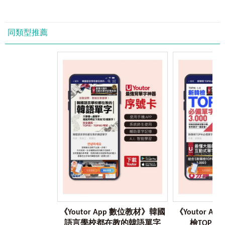
虛擬點讀筆）
「Youtor A
讀
同類型推薦
《Youtor App 數位教材》韓國
《Youtor 
語言學校都在教的韓語單字
檢TOPIK