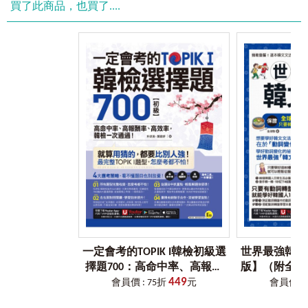
買了此商品，也買了....
一定會考的TOPIK I韓檢初級選
世界最強韓文
擇題700：高命中率、高報酬
版】（附全球
449
率、高效率，韓檢一次通過！
盤 + 韓籍老師親
會員價 : 75折
元
會員價 : 
（附贈「Youtor App」內含VRP
模擬試題 + 1