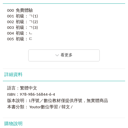
000 免費體驗
001 初級：ㄱ(1)
002 初級：ㄱ(2)
003 初級：ㄱ(3)
004 初級：ㄴ
005 初級：ㄷ
006 初級：ㄹ、ㅁ
007 初級：ㅂ
看更多
008 初級：ㅅ(1)
009 初級：ㅅ(2)
010 初級：ㅇ(1)
011 初級：ㅇ(2)
詳細資料
012 初級：ㅇ(3)
013 初級：ㅈ(1)
語言：繁體中文
014 初級：ㅈ(2)
ISBN：978-986-56844-6-4
015 初級：ㅊ
版本說明：1序號／數位教材僅提供序號，無實體商品
016 初級：ㅋ、ㅌ、ㅍ
本書分類： Youtor數位學習 / 韓文 /
017 初級：ㅎ
018 中級：ㄱ(1)
019 中級：ㄱ(2)
購物說明
020 中級：ㄱ(3)