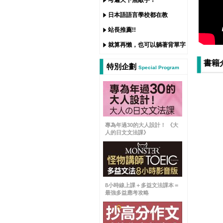
考遍天下無敵手！
日本語語言學校都在教
站長推薦!!
就算再懶，也可以躺著背單字
書籍
特別企劃
Special Program
專為年過30的大人設計！ 《大
人的日文文法課》
8小時線上課＋多益文法課本＝
最強多益應考攻略