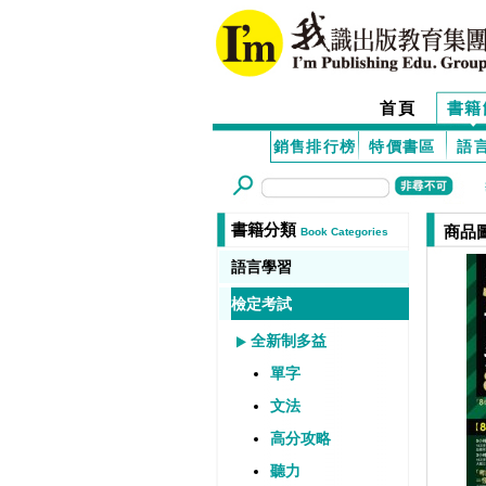
首頁
書籍
銷售排行榜
特價書區
語
書籍分類
商品
Book Categories
語言學習
檢定考試
全新制多益
單字
文法
高分攻略
聽力