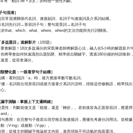
rt 5常考「動詞 be + p.p.」的時態一致性判斷。
子句混淆］
益題目常混淆關係代名詞、連接副詞、名詞子句連接詞及介系詞結構。
面有名詞先行詞→形容詞子句；整句當受詞→名詞子句
在於that、which、what、where、when的文法功能與先行詞關係。
「多益題目」速解影片
（100題）
更要會解題！18次多益滿分的宋凱琳老師將解題心法，融入在5小時的解題影片
，你將學會如何快速識別出題陷阱、精準抓出關鍵字。透過180分鐘的特訓衝刺
題速度，從容拿滿分。
詞類變化題：一眼看穿句子結構］
懂結構：看到冠詞「a」時，後方應接單數可數名詞。
除干擾：名詞前出現形容詞或後方接著介系詞片語時，排除這些修飾語，精準找
核心。
克漏字測驗：掌握上下文邏輯鏈］
氣連貫性：判斷前後文是「順接」還是「轉折」。若前後皆為正面形容詞，應選
and」。
詞構句應用：在完整句子後若出現空格且無連接詞，應優先考慮分詞用法。並根
動（V-ing）或被動（V-pp）。
索搜尋：從後文的關鍵字推論前文內容，進而排除不符語氣的負面選項。