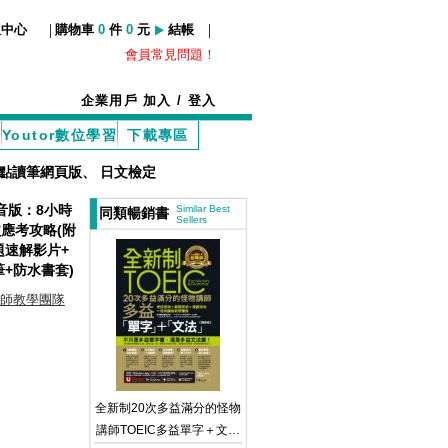
|
|
服中心
購物車
0
件
0
元
結帳
會員常見問題！
企業用戶
加入
/
登入
Youtor數位學習
下載專區
擬點讀筆網頁版
、
日文檢定
音版：8小時
Similar Best
同類暢銷書
Sellers
應考攻略(附
題速解影片+
筆+防水書套)
師教學團隊
全新制20次多益滿分的怪物
講師TOEIC多益單字＋文法