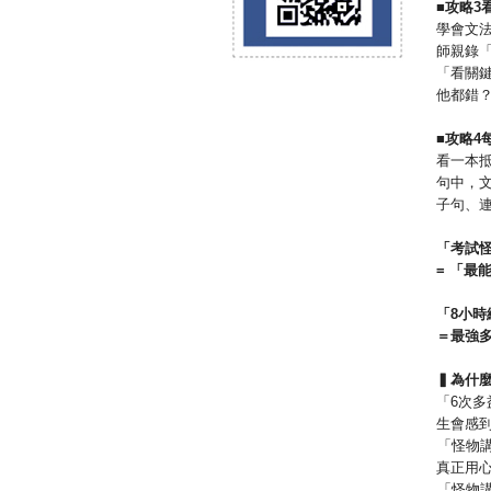
■
攻略
3
學會文法
師親錄
「看關
他都錯
■
攻略
4
看一本
句中，
子句、
「考試
=
「最
「
8
小時
＝最強
▍為什
「6次
生會感
「怪物
真正用
「怪物