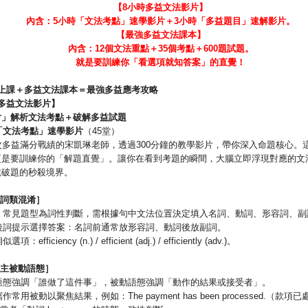
【
8
小時多益文法影片】
內含：
5
小時「文法考點」速學影片＋
3
小時「多益題目」速解影片。
【最強多益文法課本】
內含：
12
個文法重點＋
35
個考點＋
600
題試題。
就是要訓練你「看選項就知答案」的直覺！
上課＋多益文法課本＝最強多益應考攻略
多益文法影片】
片」解析文法考點＋破解多益試題
「文法考點」速學影片
（45堂）
次多益滿分戰績的宋凱琳老師，透過300分鐘的教學影片，帶你深入命題核心。
更是要訓練你的「解題直覺」。讓你在看到考題的瞬間，大腦立即浮現對應的文
就破題的秒殺境界。
詞類混淆］
art 5 常見題型為詞性判斷，需根據句中文法位置決定填入名詞、動詞、形容詞、
前後詞提示選擇答案：名詞前通常放形容詞、動詞後放副詞。
項：efficiency (n.) / efficient (adj.) / efficiently (adv.)。
主被動語態］
動語態強調「誰做了這件事」，被動語態強調「動作的結果或接受者」。
寫作常用被動以聚焦結果，例如：The payment has been processed.（款項