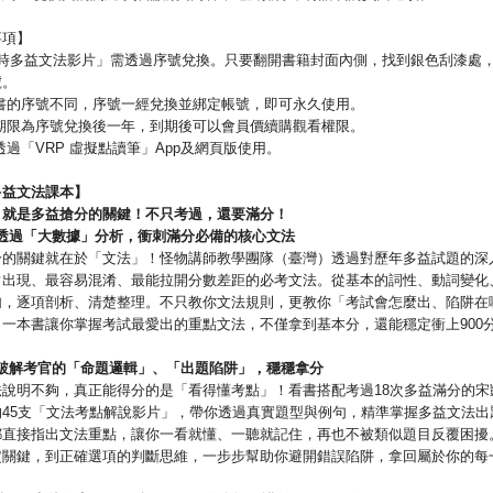
事項】
小時多益文法影片」需透過序號兌換。只要翻開書籍封面內側，找到銀色刮漆處
號。
本書的序號不同，序號一經兌換並綁定帳號，即可永久使用。
看期限為序號兌換後一年，到期後可以會員價續購觀看權限。
透過「VRP 虛擬點讀筆」App及網頁版使用。
多益文法課本】
」就是多益搶分的關鍵！不只考過，還要滿分！
透過「
大數據」分析，衝刺滿分必備的核心文法
分的關鍵就在於「文法」！怪物講師教學團隊（臺灣）透過對歷年多益試題的深
常出現、最容易混淆、最能拉開分數差距的必考文法。從基本的詞性、動詞變化
句，逐項剖析、清楚整理。不只教你文法規則，更教你「考試會怎麼出、陷阱在
。一本書讓你掌握考試最愛出的重點文法，不僅拿到基本分，還能穩定衝上900
破解考官的「命題邏輯」、「出題陷阱」，穩穩拿分
法說明不夠，真正能得分的是「看得懂考點」！看書搭配考過18次多益滿分的宋
的45支「文法考點解說影片」，帶你透過真實題型與例句，精準掌握多益文法出
都直接指出文法重點，讓你一看就懂、一聽就記住，再也不被類似題目反覆困擾
定關鍵，到正確選項的判斷思維，一步步幫助你避開錯誤陷阱，拿回屬於你的每