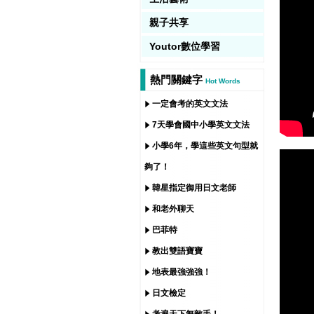
親子共享
Youtor數位學習
熱門關鍵字
Hot Words
一定會考的英文文法
7天學會國中小學英文文法
小學6年，學這些英文句型就
夠了！
韓星指定御用日文老師
和老外聊天
巴菲特
教出雙語寶寶
地表最強強強！
日文檢定