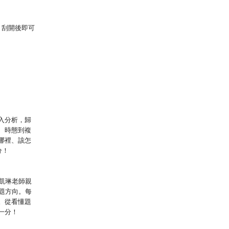
，刮開後即可
入分析，歸
、時態到複
哪裡、該怎
分！
凱琳老師親
題方向。每
。從看懂題
一分！