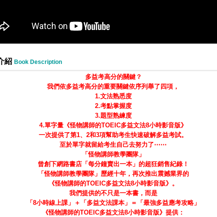
介紹
Book Description
多益考高分的關鍵？
我們依多益考高分的重要關鍵依序列舉了四項，
1.文法熟悉度
2.考點掌握度
3.題型熟練度
4.單字量
《怪物講師的
TOEIC
多益文法
8
小時影音版》
一次提供了第
1
、
2
和
3
項幫助考生快速破解多益考試。
至於單字就留給考生自己去努力了
⋯⋯
「怪物講師教學團隊」
曾創下網路書店「每分鐘賣出一本」的超狂銷售紀錄！
「怪物講師教學團隊」歷經十年，再次推出震撼業界的
《怪物講師的
TOEIC
多益文法
8
小時影音版》。
我們提供的不只是一本書，而是
「
8
小時線上課」＋「多益文法課本」＝「最強多益應考攻略」
《怪物講師的
TOEIC
多益文法
8
小時影音版》提供：