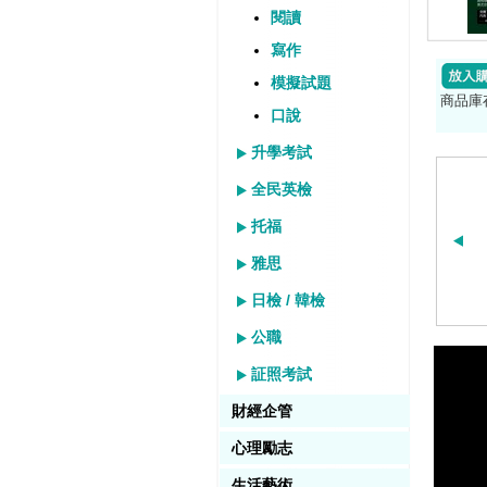
閱讀
寫作
模擬試題
商品庫
口說
升學考試
全民英檢
托福
雅思
日檢 / 韓檢
公職
証照考試
財經企管
心理勵志
生活藝術