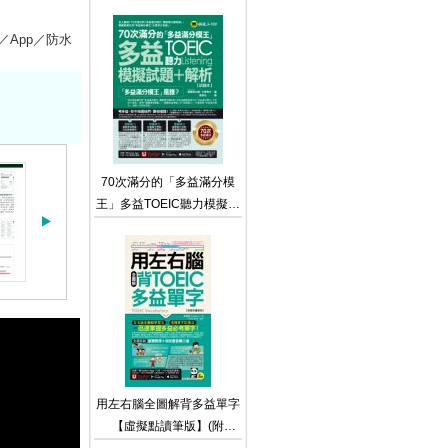
【隨身版】（免費附贈文法
教學影片＋「Youtor App」
1書／App／防水
內含VRP虛擬點讀筆＋防水
書套）
70次滿分的「多益滿分模
王」多益TOEIC聽力模擬試
題 + 解析（2書＋「Youtor
App」內含VRP虛擬點讀筆
＋防水書套） TOEIC L&R
テスト 壁越え模試 リスニ
ング
用左右腦全圖解背多益單字
【虛擬點讀筆版】(附