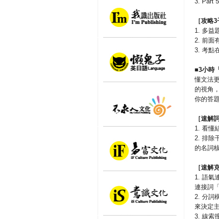
3. Pa
［
攻略
3
1. 多
2. 前
3. 考點
■
3
小時
懂文法
的視角
你的答
［速解
1. 看
2. 排
的名詞
［速解
1. 語
連接詞「
2. 分
來決定主
3. 線