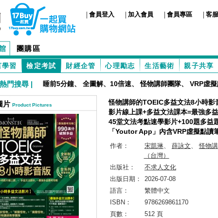
|
|
|
|
會員登入
加入會員
會員專區
客
館
團購區
言學習
檢定考試
財經企管
心理勵志
生活藝術
親子共享
熱門搜尋 |
睡前5分鐘
、
全圖解、10倍速
、
怪物講師團隊
、
VRP虛
怪物講師的TOEIC多益文法8小時影
圖片
Product Pictures
影片線上課+多益文法課本=最強多益
45堂文法考點速學影片+100題多益
「Youtor App」內含VRP虛擬點讀
作者：
宋凱琳
、
薛詠文
、
怪物講
（台灣）
出版社：
不求人文化
出版日期：
2026-07-08
語言：
繁體中文
ISBN：
9786269861170
頁數：
512 頁