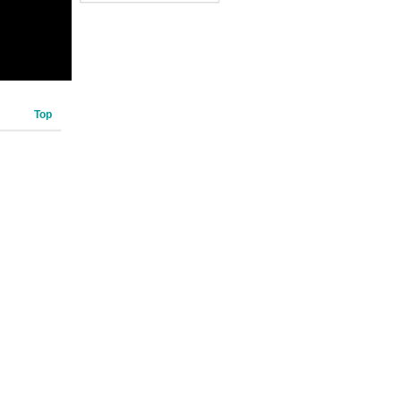
閱讀測驗加強本＋線上下載
Part 5單字題100題＋超高
命中率單字隨身表＋完整測
驗版及單題複習版音檔＋防
水書套）
Top