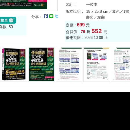
裝訂：
平裝本
版本說明：
19 x 25.8 cm／套色／
分享：
書套／左翻
699
定價 :
元
存數:
50
552
79
會員價 :
折
元
優惠期限 : 2026-10-08 止