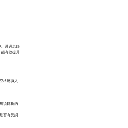
中。透過老師
，能有效提升
出空格應填入
擇無須轉折的
據是否有受詞