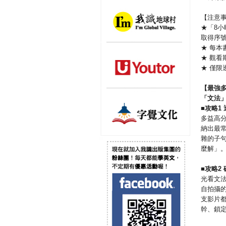
【注意
★「8
取得序
★ 每
★ 觀
★ 僅限
【最強
「文法
■
攻略
1
多益高
納出最
雜的子
麼解」
■
攻略
2
光看文
自拍攝
支影片
幹、鎖