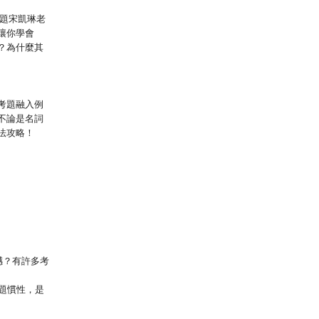
0題宋凱琳老
讓你學會
？為什麼其
考題融入例
不論是名詞
法攻略！
撼？有許多考
題慣性，是