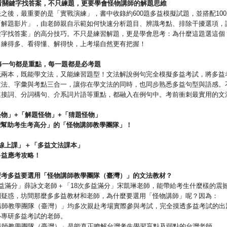
看關鍵字找答案，不只練題，更要學會怪物講師的解題思維
之後，最重要的是「實戰演練」，書中收錄約600題多益模擬試題，並搭配10
「解題影片」，由老師親自示範如何快速分析題目、辨識考點、排除干擾選項，
鍵字找答案」的高分技巧。不只是練習解題，更是學會思考：為什麼這題選這個
？練得多、看得懂、解得快，上考場自然更有把握！
每一句都是重點，每一題都是必考題
抵兩本，既能學文法，又能練習題型！文法解說例句完全模擬多益考試，將多益
文法、字彙與考點三合一，讓你在學文法的同時，也同步熟悉多益句型與語感。
連接詞、分詞構句、介系詞片語等重點，都融入在例句中。考前衝刺最實用的文
怪物」
+
「解題怪物」
+
「猜題怪物」
能幫助考生考高分」的「怪物講師教學團隊」！
線上課」＋「多益文法課本」
多益應考攻略！
麼考多益要選用「怪物講師教學團隊（臺灣）」的文法教材？
多益滿分」薛詠文老師＋「18次多益滿分」宋凱琳老師，能帶給考生什麼樣的震
到疑惑，坊間那麼多多益教材和老師，為什麼要選用「怪物講師」呢？因為：
講師教學團隊（臺灣）」均多次親赴考場實際參與考試，完全摸透多益考試的出
心專研多益考試的老師。
講師教學團隊（臺灣）」是能真正瞭解台灣考生學習盲點及弱點的台灣老師。