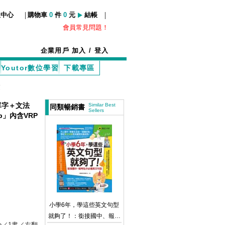
|
|
服中心
購物車
0
件
0
元
結帳
會員常見問題！
企業用戶
加入
/
登入
Youtor數位學習
下載專區
單字＋文法
Similar Best
同類暢銷書
Sellers
p」內含VRP
小學6年，學這些英文句型
就夠了！：銜接國中、報考
pp／1書／左翻