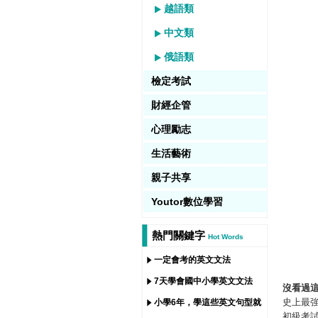
越語類
中文類
俄語類
檢定考試
財經企管
心理勵志
生活藝術
親子共享
Youtor數位學習
熱門關鍵字
Hot Words
一定會考的英文文法
7天學會國中小學英文文法
沒看過
史上最
小學6年，學這些英文句型就
初級考