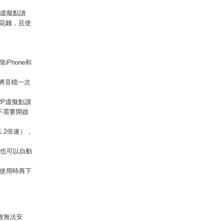
P虛擬點讀
花錢，且使
iPhone和
，將音檔一次
RP虛擬點讀
不需要開啟
.2倍速），
，也可以自動
使用時再下
致無法安