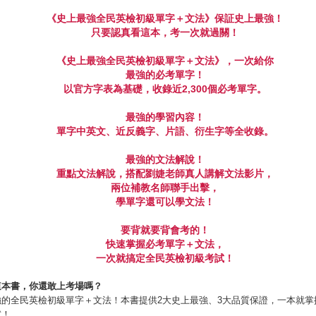
《
史上最強全民英檢初級單字＋文法
》
保証史上最強！
只要認真看這本，考一次就過關！
《
史上最強全民英檢初級單字＋文法
》，一次給你
最強的必考單字！
以官方字表為基礎，收錄近
2,300
個必考單字。
最強的學習內容！
單字中英文、近反義字、片語、衍生字等全收錄。
最強的文法解說！
重點文法解說，搭配劉婕老師真人講解文法影片，
兩位補教名師聯手出擊，
學單字還可以學文法！
要背就要背會考的！
快速掌握必考單字＋文法，
一次就搞定全民英檢初級考試！
這本書，你還敢上考場嗎？
強的全民英檢初級單字＋文法！本書提供2大史上最強、3大品質保證，一本就掌
試！