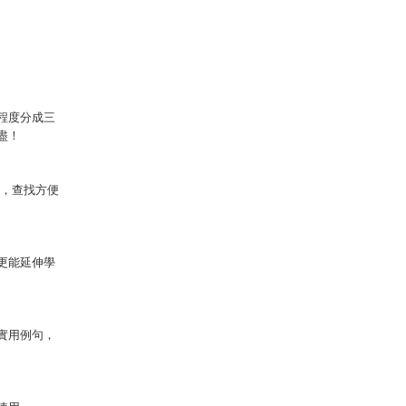
程度分成三
盡！
字，查找方便
更能延伸學
實用例句，