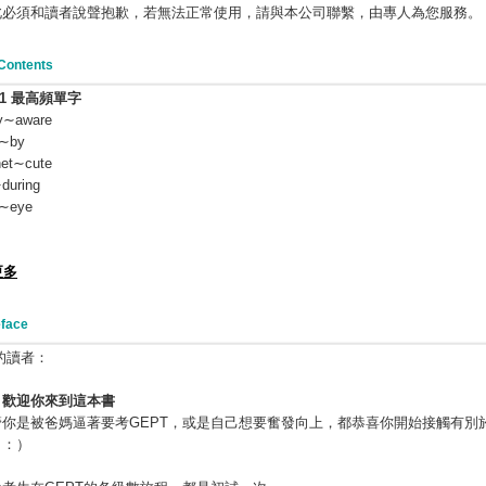
此必須和讀者說聲抱歉，若無法正常使用，請與本公司聯繫，由專人為您服務。
Contents
r1
最高頻單字
ty∼aware
k∼by
net∼cute
during
y∼eye
更多
face
愛的讀者：
迎你來到這本書
是被爸媽逼著要考GEPT，或是自己想要奮發向上，都恭喜你開始接觸有別
。：）