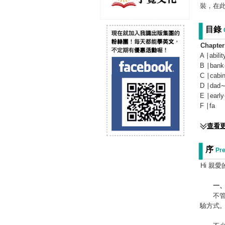
裝，在
目錄
Chapte
A ∣abili
B ∣ban
C ∣cabi
D ∣dad∼
E ∣earl
F ∣fa
查看
序
Pre
Hi 親
一、歡
不管你
驗方式