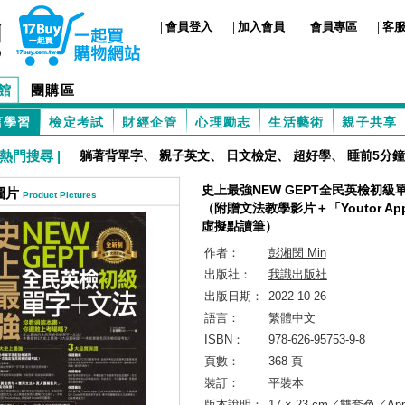
|
|
|
|
會員登入
加入會員
會員專區
客
館
團購區
言學習
檢定考試
財經企管
心理勵志
生活藝術
親子共享
熱門搜尋 |
躺著背單字
、
親子英文
、
日文檢定
、
超好學
、
睡前5分鐘
史上最強NEW GEPT全民英檢初級
圖片
Product Pictures
（附贈文法教學影片＋「Youtor Ap
虛擬點讀筆）
作者：
彭湘閔 Min
出版社：
我識出版社
出版日期：
2022-10-26
語言：
繁體中文
ISBN：
978-626-95753-9-8
頁數：
368 頁
裝訂：
平裝本
版本說明：
17 × 23 cm／雙套色／A