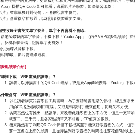
機補充例句中的文法外，更隨機穿插和文法對應的劉婕老師文法講解影片，手機
tor App」掃描QR Code 即可觀看，邊看影片邊學習，加深學習印象！
法影片」並非單獨針對例句，不會解說書中例句。
法影片」會重複穿插放置，以利讀者複習重要文法。
完整收錄全書英文單字發音，單字不再會看不會唸。
籍老師錄製的單字發音，手機下載「Youtor App」（內含VRP虛擬點讀筆）掃描Q
取。反覆聆聽音檔，記憶單字更有效！
提供光碟及音檔下載。
可離線聽取，影片需連線觀看。
虛擬點讀筆介紹］
在哪裡下載「
VRP
虛擬點讀筆」？
讀者可以掃描書中的QR Code連結，或是於App商城搜尋「Youtor」下
為什麼會有「
VRP
虛擬點讀筆」？
以往讀者購買語言學習工具書時，為了要聽隨書附贈的音檔，總是要拿出
用的CD播放器或利用電腦，又或是轉存到手機來使用，耗時又不方便。
坊間當然也有推出「點讀筆」來改善此種學習上的不方便，但是一支筆加
就要二、三千元，且各家點讀筆又不相容，CP值真的很低。
後來雖然有了利用QR Code掃描下載檔案至手機來聽取音檔的方式，但
要一直處在上網的狀態，且從掃描到聽取音檔的時間往往要花個5秒以上