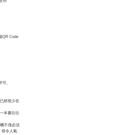
使用
R Code
載即可。
已經很少在
一本書往往
手機不僅必須
，很令人氣