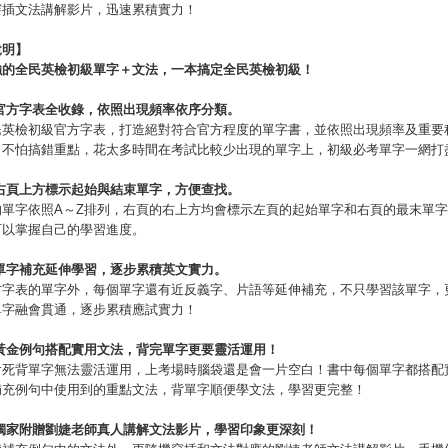
穿插文法講解影片，迅速累積實力！
說明】
強的全民英檢初級單字＋文法，一本搞定全民英檢初級！
官方字表全收錄，依照出現頻率依序分類。
民英檢初級官方字表，打造絕對符合官方程度的單字書，並依照出現頻率及重要
，不怕搞錯重點，花太多時間在考試比較少出現的單字上，初級必考單字一網打
右頁上方標示起始與結束單字，方便查找。
的單字依照A～Z排列，右頁的右上方均會標示左頁的起始單字和右頁的最末單
可以掌握自己的學習進度。
單字補充延伸學習，逐步累積英文實力。
方字表的單字外，每個單字還有近反義字、片語等延伸補充，不只學習該單字，
單字融會貫通，逐步累積應試實力！
黃金例句搭配實用文法，背完單字更要靈活運用！
會死背單字無法靈活運用，上考場時腦袋還是會一片空白！書中每個單字都搭配
補充例句中使用到的重點文法，背單字順便學文法，學習更完整！
獨家附贈劉婕老師真人講解文法影片，學習印象更深刻！