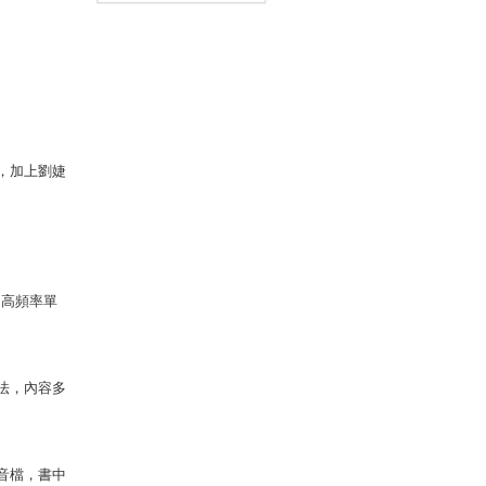
App」內含VRP虛擬點讀
筆）
，加上劉婕
、高頻率單
法，內容多
字音檔，書中