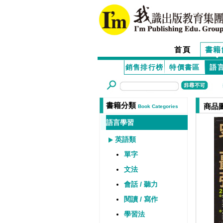
首頁
書籍
銷售排行榜
特價書區
語
書籍分類
商品
Book Categories
語言學習
英語類
單字
文法
會話 / 聽力
閱讀 / 寫作
學習法