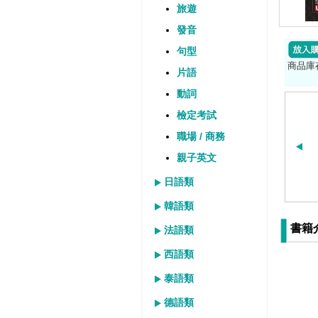
旅遊
發音
句型
商品庫
片語
動詞
檢定考試
職場 / 商務
親子英文
日語類
韓語類
書籍
法語類
西語類
泰語類
德語類