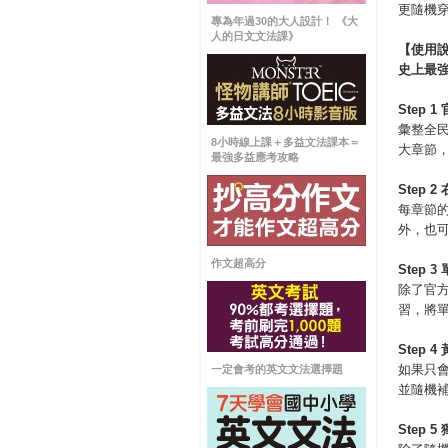
更隨機
專為年過30的大人設計！ 《大
人的日文文法課》
【使用
史上最
Step 1
彙整全
8小時線上課＋多益文法課本＝
大章節
最強多益應考攻略
Step 2
每章節
外，也
作文超高分
Step 3
除了官
習，將
Step 4
如果只
一定會考的英文文法選擇題
並隨機
Step 5