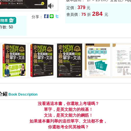
379
定價 :
元
284
75
會員價 :
折
元
分享：
存數:
50
介紹
Book Description
沒看過這本書，你還敢上考場嗎？
單字，是英文能力的根基！
文法，是英文能力的鋼筋！
如果連本書列舉的這些單字、文法都不會，
你還敢考全民英檢嗎？