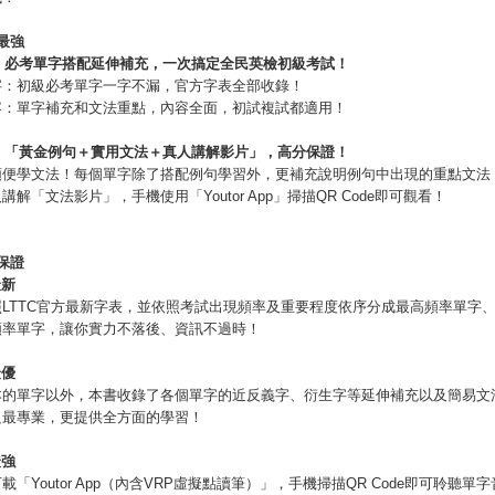
最強
1
必考單字搭配延伸補充，一次搞定
全民英檢初級考試！
字：初級必考單字一字不漏，官方字表全部收錄！
容：單字補充和文法重點，內容全面，初試複試都適用！
「
黃金例句＋實用文法＋真人講解影片
」，高分保證！
順便學文法！每個單字除了搭配例句學習外，更補充說明例句中出現的重點文法
講解「文法影片」，手機使用「Youtor App」掃描QR Code即可觀看！
保證
最新
照LTTC官方最新字表，並依照考試出現頻率及重要程度依序分成最高頻率單字
頻率單字，讓你實力不落後、資訊不過時！
最優
本的單字以外，本書收錄了各個單字的近反義字、衍生字等延伸補充以及簡易文
只最專業，更提供全方面的學習！
最強
載「Youtor App（內含VRP虛擬點讀筆）」，手機掃描QR Code即可聆聽單