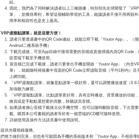
結。
因此，我們為了同時解決讀者以上三種困擾，特別領先全球開發了「VR
筆」，並獲得專利，希望這個輔助學習的工具，能讓讀者不僅不用再額外
用率和相容性也是史上最高。
「
VRP
虛擬點讀筆」就是這麼方便！
讀者只要透過書中的QR Code連結，就能立即下載「Youtor App」。（僅限
Android二種系統手機）
下載完成後，可至App目錄中搜尋需要的音檔或直接掃描內頁QR Code
從雲端下載至手機使用。
當音檔已完成下載後，讀者只要拿出手機並開啟「Youtor App」（內含V
筆），就能隨時掃描書中頁面的QR Code立即讀取音檔（平均1秒內）且
上網功能。
「VRP虛擬點讀筆」就像是點讀筆一樣好用，還可以調整播放速度（0.8-1
加強聽力練習。
「VRP虛擬點讀筆」比點讀筆更好用，具有定時播放、背景播放的功能
換頁或是手動點選想要的頁數，聆聽該頁音檔。
如果讀者擔心音檔下載後太佔手機空間，也可以隨時刪除音檔，下次需要
載。購買本公司書籍的讀者等於有一個雲端的CD櫃可隨時使用。
詳細使用及操作方法請見書中使用說明。
未提供光碟燒錄服務。
們努力做到完美，但也有可能因為手機的系統版本和「Youtor App」不相容導