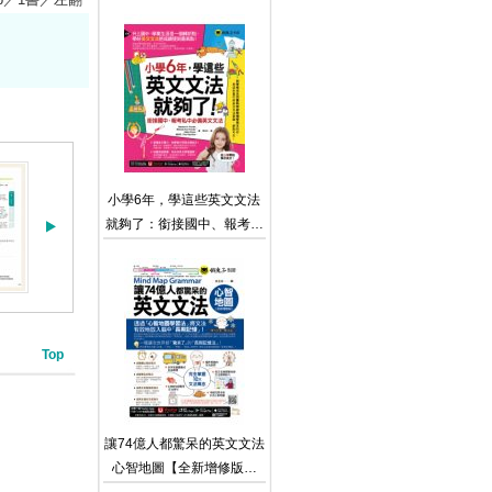
私中必備英文句型（附贈
「Youtor App」內含VRP虛
擬點讀筆）
小學6年，學這些英文文法
就夠了：銜接國中、報考私
中必備英文文法（附
「Youtor App」內含VRP虛
擬點讀筆）
Top
讓74億人都驚呆的英文文法
心智地圖【全新增修版】