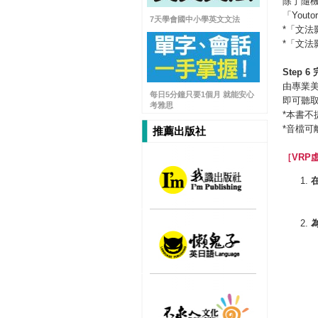
除了隨
「You
7天學會國中小學英文文法
*「文
*「文
Step 6
由專業美
每日5分鐘只要1個月 就能安心
即可聽
考雅思
*本書不
*音檔
推薦出版社
［
VRP