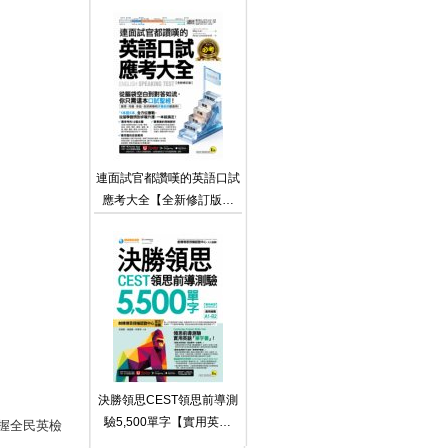
（附10張文法心智地圖拉頁
＋文法教學影片＋「Youtor
App」內含VRP虛擬點讀
筆）
連面試官都讚嘆的英語口試
應考大全【全新修訂版】
(附「Youtor App」內含
VRP虛擬點讀筆)
決勝領思CEST領思前導測
驗5,500單字【實用英語
握全民英檢
General】（附「Youtor