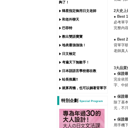
夠了！
2
大史上
韓星指定御用日文老師
●
Best 
和老外聊天
必考單
完整內
巴菲特
教出雙語寶寶
●
Best 2
背單字
地表最強強強！
老師真人
日文檢定
考遍天下無敵手！
3
大品質
日本語語言學校都在教
●
保證
完全依
站長推薦!!
字、中
就算再懶，也可以躺著背單字
●
保證
特別企劃
Special Program
除了基
元，不
●
保證
用手機下