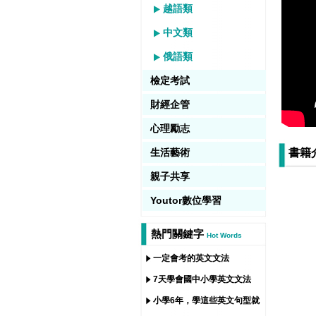
越語類
中文類
俄語類
檢定考試
財經企管
心理勵志
生活藝術
書籍
親子共享
Youtor數位學習
熱門關鍵字
Hot Words
一定會考的英文文法
7天學會國中小學英文文法
小學6年，學這些英文句型就