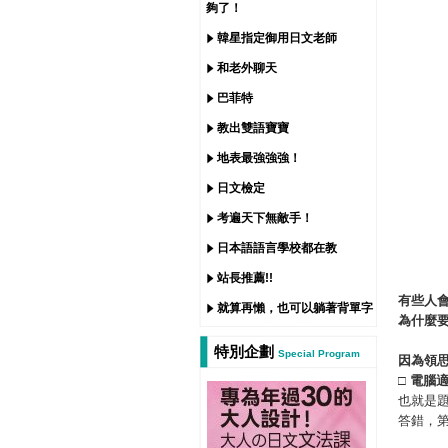
夠了！
韓星指定御用日文老師
和老外聊天
巴菲特
教出雙語寶寶
地表最強強強！
日文檢定
考遍天下無敵手！
日本語語言學校都在教
站長推薦!!
有些人
就算再懶，也可以躺著背單字
為什麼
特別企劃
Special Program
因為領
□
電腦
也就是
答錯，