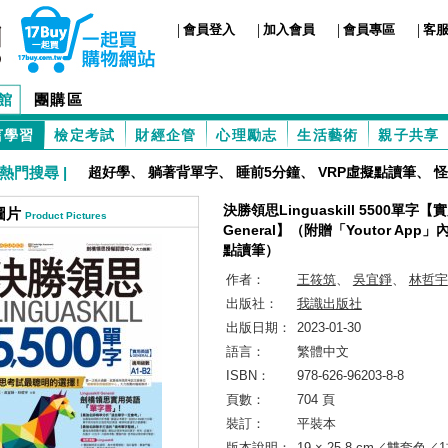
|
|
|
|
會員登入
加入會員
會員專區
客
館
團購區
言學習
檢定考試
財經企管
心理勵志
生活藝術
親子共享
熱門搜尋 |
超好學
、
躺著背單字
、
睡前5分鐘
、
VRP虛擬點讀筆
、
怪
決勝領思Linguaskill 5500單字
圖片
Product Pictures
General】（附贈「Youtor App
點讀筆）
作者：
王筱筑
、
吳宜錚
、
林哲宇
出版社：
我識出版社
出版日期：
2023-01-30
語言：
繁體中文
ISBN：
978-626-96203-8-8
頁數：
704 頁
裝訂：
平裝本
版本說明：
19 × 25.8 cm／雙套色