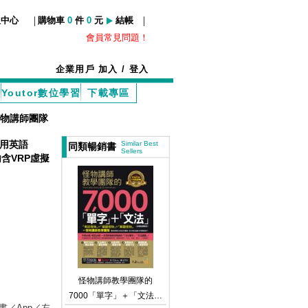
|
|
服中心
購物車
0
件
0
元
結帳
會員常見問題！
企業用戶
加入
/
登入
Youtor數位學習
下載專區
物講師團隊
【實用英語
Similar Best
同類暢銷書
Sellers
」內含VRP虛擬
怪物講師教學團隊的
7000「單字」＋「文法」
／1書／App／左