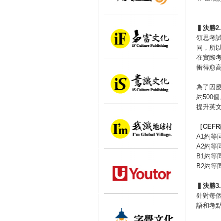
▍
決勝
2
領思考
同，所
在實際
衝得愈
為了因應
約500
提升英
［
CEFR
A1約等
A2約等
B1約等
B2約等
▍
決勝
3
針對每
語和考點