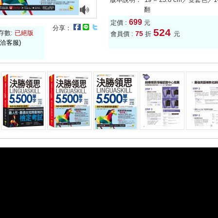
翻
699
定價 :
元
分享：
524
存數:
已絕版
75
會員價 :
折
元
洽客服)