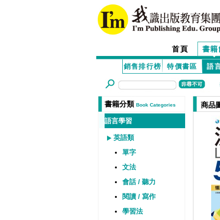
首頁
書籍
銷售排行榜
特價書區
語
書籍分類
商品
Book Categories
語言學習
英語類
單字
文法
會話 / 聽力
閱讀 / 寫作
學習法