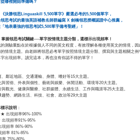
道從哪裡開始準備嗎？
！《決勝領思
Linguaskill 5,500
單字》嚴選必考的
5,500
個單字，
過領思考試的最強英語補教名師群編寫
X
劍橋領思授權認證中心推薦，
造「地表最強的領思考試
5,500
單字備考聖經」！
.
掌握領思考試關鍵
──
單字按情境主題分類，還標示出現頻率！
試的測驗重點在於根據個人不同的英文程度，有效理解各種使用英文的情境，因
同的情境主題。由老師將領思必考單字按照情境主題分類、撰寫與主題相關之例
單字出現頻率。讀完這本，再也沒有你認不得的單字！
庭、鄰近地區、交通運輸、身體、嗜好等15大主題。
化與習俗、外表與個性、藝術與娛樂、休閒活動、環境等20大主題。
行與觀光、健康與醫療、社群媒體、永續生活、工作與職涯等25大主題。
球趨勢、網路生活、科技、社會、政治等29大主題
率標示說明
：
★ 出現頻率96%-100%
 出現頻率91%-95%
現頻率 86%-90%
頻率 81%-85%
率 75%-80%