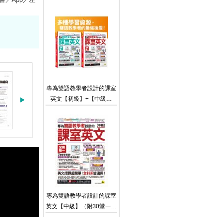
【虛擬點讀筆版】
（「Youtor App」內含VRP
虛擬點讀筆）
專為雙語教學者設計的課室
英文【初級】+【中級】
（附60堂一對一課室英文教
學影片＋64堂國中英文文法
教學影片＋2,000個單字學
習影片＋雙語教學情境對話
互動式會話速學系統＋課室
英文常用會話句互動式會話
速學系統＋最好聊天的互動
式會話速學系統＋500句班
級經營教學互動用語電子書
專為雙語教學者設計的課室
＋「Youtor App」內含VRP
英文【中級】（附30堂一對
虛擬點讀筆）【網路獨家套