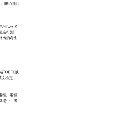
不用擔心題目
也可以報名
境進行測
外出的考生
TOEFL以
英文檢定，
 ）兩種。兩種
職場中，考