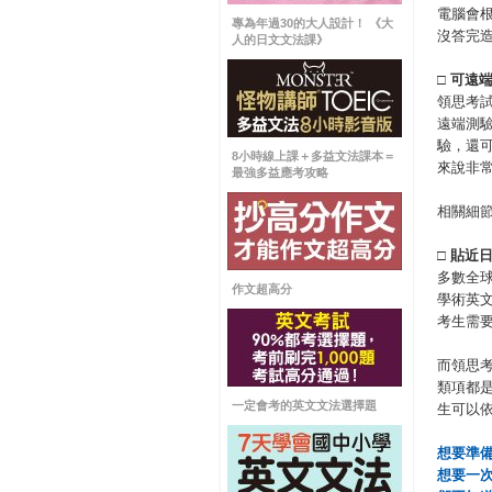
電腦會
專為年過30的大人設計！ 《大
沒答完
人的日文文法課》
□
可遠
領思考
遠端測
驗，還
8小時線上課＋多益文法課本＝
來說非
最強多益應考攻略
相關細
□
貼近
多數全球
作文超高分
學術英文
考生需
而領思考試
類項都
一定會考的英文文法選擇題
生可以
想要準
想要一