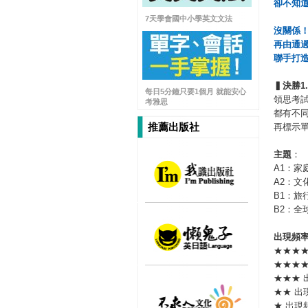
卻不知
7天學會國中小學英文文法
沒關係
再由通
聯手打
▍
決勝
1
每日5分鐘只要1個月 就能安心
領思考
考雅思
都有不
推薦出版社
再標示
主題
：
A1：家
A2：文
B1：旅
B2：全
出現頻
★★★★
★★★★
★★★ 出
★★ 出現
★ 出現頻