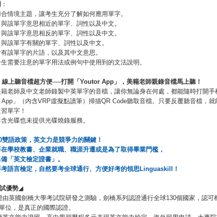
明
：
切合情境主題，讓考生充分了解如何應用單字。
：與該單字意思相近的單字、詞性以及中文。
：與該單字意思相反的單字、詞性以及中文。
：與該單字有關的單字、詞性以及中文。
含有該單字的片語，以及其中文意思。
考生需要注意的單字用法或例句中使用到的文法說明。
.
線上聽音檔超方便
──
打開「
Youtor App
」，美籍老師親錄音檔馬上聽！
美籍老師及中文老師錄製中英單字的音檔，讓你無論身在何處，都能隨時打開手
tor App」（內含VRP虛擬點讀筆）掃描QR Code聽取音檔。只要反覆聽音檔，
複習單字！
不含光碟也未提供光碟燒錄服務。
0
雙語政策，英文力是競爭力的關鍵！
要在學校教書、企業就職、職涯升遷或是為了取得畢業門檻，
具備「英文檢定證書」。
要考語言檢定，自然要考全球通行、方便好考的領思
Linguaskill
！
試優勢
◢
證由英國劍橋大學考試院研發之測驗，劍橋系列認證通行全球130個國家，認可
0個單位，是真正的國際認證。