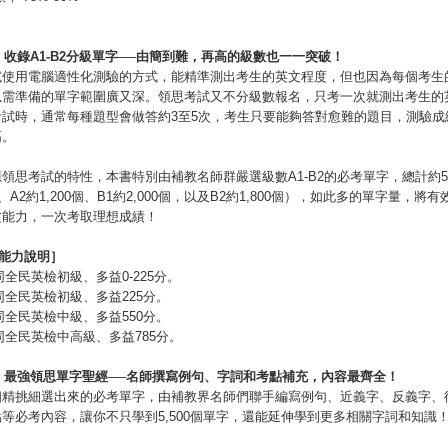
.
收錄
A1-B2
分級單字
──
由簡到難，再高的級數也一一突破！
試使用電腦適性化測驗的方式，能精準測出考生的英文程度，但也因為每個考生
以需準備的單字範圍廣又深。領思考試又不分級數報名，只考一次就測出考生的
考試時，通常每種題型會做答約3至5次，考生只要能夠答對愈難的題目，測驗成
高。
領思考試的特性，本書特別由補教名師群嚴選級數A1-B2的必考單字，總計約5,5
個、A2約1,200個、B1約2,000個，以及B2約1,800個），如此多的單字量，將
文能力，一次考取理想成績！
能力說明］
同全民英檢初級、多益0-225分。
同全民英檢初級、多益225分。
同全民英檢中級、多益550分。
同全民英檢中高級、多益785分。
.
最強領思單字聖經
──
名師撰寫例句、字詞和考點補充，內容最齊全！
個精挑細選出來的必考單字，由補教界名師們聯手編寫例句、近義字、反義字、
等必考內容，讓你不只學到5,500個單字，還能延伸學到更多相關字詞和知識