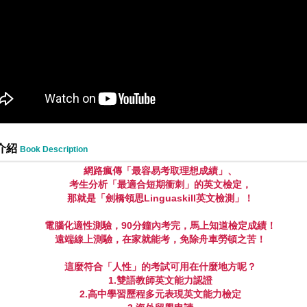
介紹
Book Description
網路瘋傳「最容易考取理想成績」、
考生分析「最適合短期衝刺」的英文檢定，
那就是「劍橋領思
Linguaskill
英文檢測」！
電腦化適性測驗，
90
分鐘內考完，馬上知道檢定成績！
遠端線上測驗，在家就能考，免除舟車勞頓之苦！
這麼符合「人性」的考試可用在什麼地方呢？
1.
雙語教師英文能力認證
2.
高中學習歷程多元表現英文能力檢定