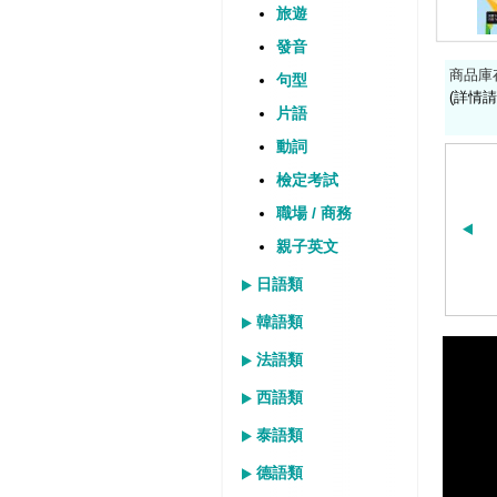
旅遊
發音
商品庫
句型
(詳情請
片語
動詞
檢定考試
職場 / 商務
親子英文
日語類
韓語類
法語類
西語類
泰語類
德語類