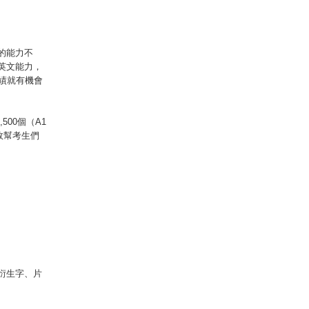
的能力不
英文能力，
績就有機會
00個（A1
有效幫考生們
衍生字、片
！