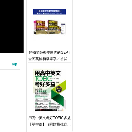
一課室英文教學影片＋雙語
書】
教學情境對話互動式會話速
學系統＋課室英文常用會話
句互動式會話速學系統＋
500句班級經營教學互動用
語電子書＋「Youtor App」
內含VRP虛擬點讀筆）
怪物講師教學團隊的GEPT
全民英檢初級單字／初試／
Top
複試【最強英文互動學習套
組3】(3書+20回全真模擬
試題+解析+ 2CD +最強背
單字神器App(Youtor App，
iOS/Android適用)【最強英
文互動學習套組3】
用高中英文考好TOEIC多益
【單字篇】（附贈最強背單
字神器＋「Youtor App」內