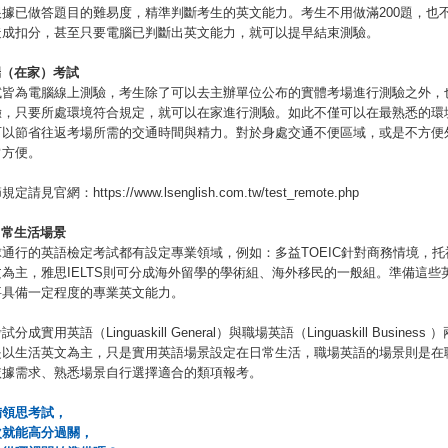
根據已做答題目的難易度，精準判斷考生的英文能力。考生不用做滿200題，也
造成扣分，甚至只要電腦已判斷出英文能力，就可以提早結束測驗。
端（在家）考試
試皆為電腦線上測驗，考生除了可以去主辦單位公布的實體考場進行測驗之外，
驗，只要所處環境符合規定，就可以在家進行測驗。如此不僅可以在最熟悉的環
可以節省往返考場所需的交通時間與精力。對於身處交通不便區域，或是不方便
常方便。
節規定請見官網：
https://www.lsenglish.com.tw/test_remote.php
日常生活場景
通行的英語檢定考試都有設定專業領域，例如：多益TOEIC針對商務情境，托福
為主，雅思IELTS則可分成海外留學的學術組、海外移民的一般組。準備這些
要具備一定程度的專業英文能力。
分成實用英語（Linguaskill General）與職場英語（Linguaskill Business
是以生活英文為主，只是實用英語場景設定在日常生活，職場英語的場景則是在
依據需求、熟悉場景自行選擇適合的類項報考。
備領思考試，
次就能高分過關，