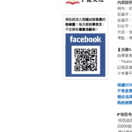
內容說
例句：
近義字
反義字
衍生字
片語：
考點：
▍
決勝
4
由專業
「You
記憶及
※本書
根據
203
不管是
都必須
既然都
◤
領思考
‧領思認
2500