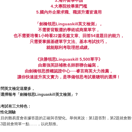
3.
海外留學申請
4.
大專院校畢業門檻
5.
國內外企業求職、職涯升遷皆適用
「劍橋領思
Linguaskill
英文檢測」，
不需要背艱澀的學術或商業單字，
也不需要培養
1
小時看
22
篇長篇文章、回答
54
道題目的能力，
只需要掌握基礎單字文法、基本考試技巧，
就能順利考取理想成績。
《決勝領思
Linguaskill 5,500
單字》
由最強英語補教名師群聯合編寫，
由劍橋領思授權認證中心
──
睿言商英大力推薦，
讓你快速提升英文實力，是準備領思考試最聰明的選擇！
會問英文檢定這麼多，
要選擇報考「劍橋領思
Linguaskill
英文檢測」？
思考試有三大特色：
適性化測驗
題目的難易度會依據答題的正確與否變化。舉例來說：第1題答對，第2題就會難
第3題就會簡單一點……，以此類推。