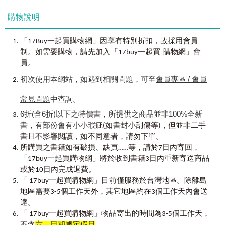
019 棕色證書(09)
購物說明
020 棕色證書(10)
021 綠色證書(01)
022 綠色證書(02)
，
「17Buy一起買購物網」因享有特別折扣
故採用會員
023 綠色證書(03)
。
，
制
如需要購物
請先加入「17buy一起買 購物網」會
024 綠色證書(04)
員。
025 綠色證書(05)
初次使用本網站，如遇到相關問題，可至
會員專區 / 會員
026 綠色證書(06)
027 藍色證書(01)
常見問題
中查詢。
028 藍色證書(02)
029 藍色證書(03)
6折(含6折)以下之特價書，所提供之商品並非100%全新
030 藍色證書(04)
書，有部份會有小小
，
瑕疵(如書封小刮傷等)
但並非二手
031 藍色證書(05)
，
，
書且不影響閱讀
如不同意者
請勿下單。
032 藍色證書(06)
，
所購買之書籍如有破損、缺頁……等，請於7日內寄回
033 藍色證書(07)
「17buy一起買購物網」將於收到書籍3日內重新寄送商品
034 金色證書(01)
035 金色證書(02)
或於10日內完成退費。
036 金色證書(03)
「 17buy一起買購物網」目前僅服務於台灣地區。除離島
037 金色證書(04)
地區需要3-5個工作天外，其它地區約在3個工作天內會送
038 金色證書(05)
達。
039 金色證書(06)
「 17buy一起買購物網」物品寄出的時間為3-5個工作天，
040 金色證書(07)