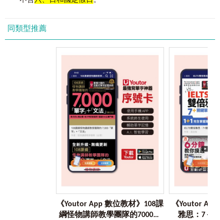
不含
六、日和國定假日
。
041 金色證書(08)
同類型推薦
《Youtor App 數位教材》108課
《Youtor 
綱怪物講師教學團隊的7000單
雅思：7＋