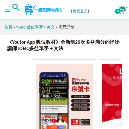
會員登入
0
首頁
>
Youtor數位學習
>
英文
> 商品詳情
《Youtor App 數位教材》全新制20次多益滿分的怪物
講師TOEIC多益單字＋文法