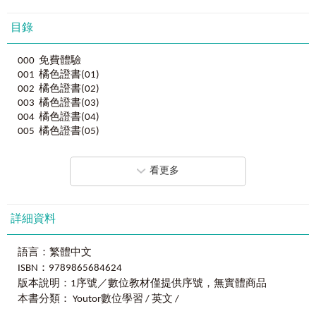
目錄
000 免費體驗
001 橘色證書(01)
002 橘色證書(02)
003 橘色證書(03)
004 橘色證書(04)
005 橘色證書(05)
006 橘色證書(06)
007 橘色證書(07)
看更多
008 橘色證書(08)
009 橘色證書(09)
010 橘色證書(10)
011 棕色證書(01)
詳細資料
012 棕色證書(02)
013 棕色證書(03)
語言：繁體中文
014 棕色證書(04)
ISBN：9789865684624
015 棕色證書(05)
版本說明：1序號／數位教材僅提供序號，無實體商品
016 棕色證書(06)
本書分類： Youtor數位學習 / 英文 /
017 棕色證書(07)
018 棕色證書(08)