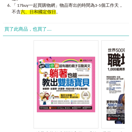
Topic 11 Clothing & accessories 服裝 & 飾品
現
」的方式設計，完全結合人類左腦掌管語言區、右腦具有
「 17buy一起買購物網」物品寄出的時間為3-5個工作天，
Topic 12 Color 顏色
圖像化機能的特性，並運用左右腦不同的學習方式及系統化
不含
六、日和國定假日
。
Topic 13 Sports, interests & hobbies 運動、休閒 & 嗜好
的單字記憶策略，加深學習印象。本書以2000張完全依例句
Topic 14 Houses & apartments 住宅 & 公寓
內容所繪製的「情境式插圖」來記憶單字字義！
Topic 15 School 校園
買了此商品，也買了....
Topic 16 Places & locations 地點 & 位置
④
擴增衍生字
╳
秒殺單字量
Topic 17 Transportation 大眾運輸
善用6種單字記憶法，從2,000個單字推至20,000個單字，每
Topic 18 Sizes & measurements 尺寸 & 測量
一個主題單字連結1至3個相關字彙，不僅熟記主題單字，更
Topic 19 Countries and areas 國家 & 區域
能掌握其相關衍生字，搭配上例句，提升英文力。
Topic 20 Holidays & festivals 假期 & 節慶
Topic 21 Occupations 職業
⑤
學習紀錄表
╳
常考星號標示
Topic 22 Weather & nature 天氣 & 大自然
熟能生巧讓英文學習更臻完美，貼心設計一款專屬的
學習紀
Topic 23 Geographical terms 地理詞彙
錄表
，讓讀者可以仔細記錄下每一次的預習和複習。每一個
Topic 24 Animals & insects 動物 & 昆蟲
單字皆標註常用及
常考星號
，星號愈多表示測驗中出現的機
Topic 25 Pronouns & reflexives 代名詞 & 反身詞
率愈大，要花時間將它們通通記在腦海中！
Topic 26 Wh-words Wh-字彙
Topic 27 Prepositions 介系詞
⑥
會讀也要會聽！跟著美籍老師鍛鍊道地「英語耳」
Topic 28 Conjunctions 連接詞
本書所有單字附有中英文音檔，其中英文音檔由美籍老師錄
Topic 29 Other nouns 其他名詞
製，發音保證道地！只需用手機下載「Youtor App」並掃描書
Topic 30 Other verbs 其他動詞
中QR Code，走到哪裡都有老師念給你聽！要學就學最正統的
Topic 31 Other adjectives 其他形容詞
發音，培養最敏銳的聽力。
Topic 32 Other adverbs 其他副詞