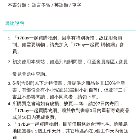
Topic 30 Be & auxiliaries Be動詞 & 助動詞
●
字中字
：
all
（所有的）←(中)→
b
all
（球）
覺得某個單字很熟悉，而且又覺得它很有趣的同時，那麼它
本書分類： 語言學習 / 英語類 / 單字
Topic 31 Prepositions 介系詞
●
近似字
：
l
u
n
ch
（午餐）←(近)→
m
uch
（許多）
很快就會成為你一輩子的好朋友。
Topic 32 Conjunctions 連接詞
●
音似字
：
papa
ya
（木瓜）←(似)→
papa
（爸爸）
Topic 33 Interjections 感歎詞
購物說明
《
用左右腦全圖解背
2,000
單字【虛擬點讀筆版】
》以教
Topic 34 Other nouns 其他名詞
②
視覺聯想
╳
相似音順口溜
育部審核通過之「國中必背1,200字詞」與「國中小常用進階
Topic 35 Other verbs 其他動詞
獨家研發「圖像記憶」、「視覺聯想」搭配「相似音順口
800單字」，適用於英語程度初／中級者、全民英檢初／中
，
「17Buy一起買購物網」因享有特別折扣
故採用會員
Topic 36 Other adjectives 其他形容詞
溜」：
級、國中基本學測、國中會考、國中小學學生／家長；並特
。
，
Topic 37 Other adverbs 其他副詞
制
如需要購物
請先加入「17buy一起買 購物網」會
● His c
at
is f
at
. （他的貓很胖。）
別邀請專業外籍名師錄製2,000單字及其衍生字彙，相關字彙
記憶法：利用相同字尾「
-at
」來記憶cat（貓）與fat（肥胖
員。
的中英文全收錄，本次改版為虛擬點讀筆版，更只需用手機
Chapter 2
進階常用
800
單字
的）。
中的「Youtor App」掃描就能聽取音檔，方便讀者利用零碎的
初次使用本網站，如遇到相關問題，可至
會員專區 / 會員
此章內容的單字符合教育部公布之「國中小常用進階800單
● His chi
ck
en is si
ck
. （他的雞生病了。）
時間複習書中單字，達到最佳的學習成效。
字」。
記憶法：利用近似字「
-ck
」來記憶chicken（雞）與sick（生
常見問題
中查詢。
病）。
最後，由衷期盼《
用左右腦全圖解背
2,000
單字【虛擬點
Topic 1 People 人物
● It is
6折(含6折)以下之特價書，所提供之商品並非100%全新
win
dy in
win
ter. （在冬天風很大。）
讀筆版】
》能帶領讀者拋開過去舊式的英文學習模式，從學
Topic 2 Personal characteristics 個性 & 特徵
記憶法：利用同字首「
win-
」來記憶windy（多風的）與
書，有部份會有小小
，
瑕疵(如書封小刮傷等)
但並非二手
習英文中發掘更多樂趣、激發更多元的學習潛能；讓英文不
Topic 3 Part of body 身體部位
winter（冬天）。
，
，
書且不影響閱讀
如不同意者
請勿下單。
單單只是一種語言工具，而是一扇通往國際的世界之窗。
Topic 4 Health 健康
，
所購買之書籍如有破損、缺頁……等，請於7日內寄回
Topic 5 Form of address 稱謂
利用每一則例句的韻腳來記憶單字，連結腦海中的有趣圖
李鈺秋
「17buy一起買購物網」將於收到書籍3日內重新寄送商品
Topic 6 Family 家庭
像，將單字納入長期記憶中，保證讓你一看到英文單字就會
2024.04
或於10日內完成退費。
Topic 7 Time 時間
唸，重要時刻再也不詞窮！
「 17buy一起買購物網」目前僅服務於台灣地區。除離島
Topic 8 Money 貨幣
地區需要3-5個工作天外，其它地區約在3個工作天內會送
Topic 9 Food & drink 食物 & 飲品
③
單字
╳
插圖
╳
例句
Topic 10 Tableware 餐具
達。
本書每一頁特別以「
左方以圖像呈現
」、「
右方以文字呈