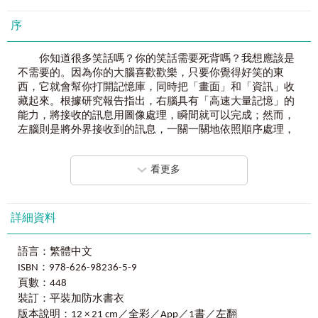
Topic 8 Time 時間
利用左腦控制語言、思考及推理，右腦處理圖像的特性，全
Topic 9 Money 貨幣
序
面刺激全腦的學習！因此只要善加利用左右腦，就能輕鬆記
Topic 10 Food & drink 食物 & 飲品
住2,000個單字，進而至20,000個單字。
Topic 11 Tableware 餐具
你知道很多笑話嗎？你的笑話需要死背嗎？我想應該是
Topic 12 Clothing & accessories 服裝 & 飾品
不需要的。因為你的大腦喜歡歡樂，只要你覺得好笑的東
【本書完全適用】
Topic 13 Color 顏色
西，它就會幫你打開記憶庫，同時把「畫面」和「資訊」收
本書單字以教育部審核通過之「2,000字參考常用字彙」為依
Topic 14 Sports, interests & hobbies 運動、休閒 & 嗜好
藏起來。根據研究報告指出，右腦具有「高速大量記憶」的
據，並符合教育部公佈之「十二年國民基本教育課程綱要 國
Topic 15 Houses & apartments 住宅 & 公寓
能力，將接收的訊息用圖像處理，瞬間就可以完成；然而，
民中小學暨普通型高級中等學校參考字彙表」。適合英語程
Topic 16 School 校園
左腦則是將外界接收到的訊息，一關一關地依照順序處理，
度初／中級者以及國中小學學生／家長，程度適用於全民英
Topic 17 Places & locations 地點 & 位置
再轉換成語言傳達，屬於「直列式處理」。這一本《
用左右
檢初級、國中教育會考。
Topic 18 Transportation 大眾運輸
腦全圖解背
2,000
單字【虛擬點讀筆版】
》啟發左腦與右腦的
Topic 19 Sizes & measurements 尺寸 & 測量
看更多
學習潛能，藉由左腦對文字整合的能力及右腦圖象式思考的
Topic 20 Countries and areas 國家 & 區域
利用好笑、好玩的「
6
種單字記憶法」，
模式，讓讀者能加深對每一個單字的深刻印象。
Topic 21 Languages 語言
馬上提升英文字彙量！
Topic 22 Holidays & festivals 假期 & 節慶
每一個新的單字就如同一位陌生人，當你用CIA（美國中
詳細資料
Topic 23 Occupations 職業
央情報局）般的眼神觀察這些單字，你會發現每一個單字都
Topic 24 Weather & nature 天氣 & 大自然
【使用說明】
有獨具的特徵；例如：有單字藏在裡面（【busy－忙碌】裡
Topic 25 Geographical terms 地理詞彙
跟著以下
6
步驟，
語言：繁體中文
面藏著一台公車【bus】）、或者它的長相和別的單字很類似
Topic 26 Animals & insects 動物 & 昆蟲
啟用左右腦潛能，超高效背單字！
ISBN：978-626-98236-5-9
（【k
ing
－國王】和【s
ing
－唱歌】）；利用首創的「6種單
Topic 27 Articles & determiners 冠詞 & 限定詞
①
首創
6
種單字記憶法
頁數：448
字記憶法」，將相近或相似的字彙一併納入腦中的單字群，
Topic 28 Pronouns & reflexives 代名詞 & 反身詞
●
同字首
：
win
ter
（冬天）←(首)→
win
dy
（多風的）
裝訂：平裝加防水書衣
與有趣的插畫和「相似音順口溜」的英文例句做連結，讓讀
Topic 29 Wh-words Wh-字彙
●
同字尾
：
k
ing
（國王）←(尾)→
s
ing
（唱歌）
者的字彙量由2,000快速提升至7,000甚至20,000單字；當你
版本說明：12 × 21 cm／全彩／App／1書／左翻