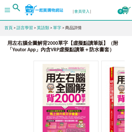
會員登入
0
首頁
>
語言學習
>
英語類
>
單字
> 商品詳情
用左右腦全圖解背2000單字【虛擬點讀筆版】（附
「Youtor App」內含VRP虛擬點讀筆＋防水書套）