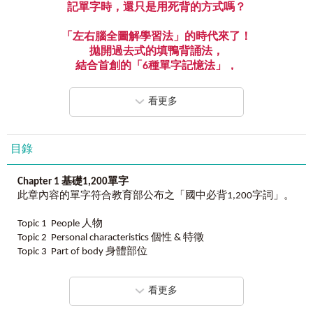
記單字時，還只是用死背的方式嗎？
「左右腦全圖解學習法」的時代來了！
拋開過去式的填鴨背誦法，
結合首創的「
6
種單字記憶法」，
幫你把記憶英文單字變簡單。
看更多
狂銷十年的暢銷之作，
配合
108
課綱新增單字，並增加
VRP
虛擬點讀筆功能，
《用左右腦全圖解背
2,000
單字》以全新姿態堂堂回歸！
目錄
左右腦全圖解學習法＋
Chapter 1
基礎
1,200
單字
6
種單字記憶法
=
此章內容的單字符合教育部公布之「國中必背1,200字詞」。
馬上提升英文字彙量！
本書作者李鈺秋利用「左右腦全圖解學習法」的概念，首創6
種單字記憶法：
Topic 1 People 人物
同字首：
Topic 2 Personal characteristics 個性 & 特徵
hea
vy 重的←(首)→
hea
d 頭
同字尾：p
Topic 3 Part of body 身體部位
ark
公園←(尾)→d
ark
黑暗的
字中字：
Topic 4 Health 健康
home
work 作業←(近)→
home
家
近似字：
Topic 5 Form of address 稱謂
sh
o
p
商店←(近)→
sh
i
p
船
看更多
音似字：
Topic 6 Family 家庭
Th
u
rs
da
y
星期四←(音)→
th
i
rs
t
y
渴
同母音：g
Topic 7 Numbers 數字
ir
l 女孩←(母)→b
ir
d 鳥