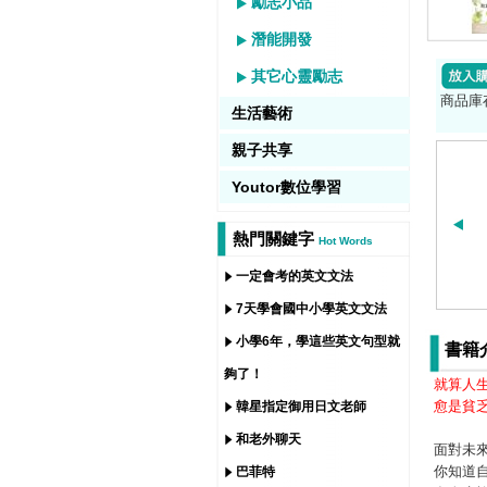
勵志小品
潛能開發
其它心靈勵志
商品庫
生活藝術
親子共享
Youtor數位學習
熱門關鍵字
Hot Words
一定會考的英文文法
7天學會國中小學英文文法
小學6年，學這些英文句型就
書籍
夠了！
就算人
愈是貧
韓星指定御用日文老師
和老外聊天
面對未
你知道
巴菲特