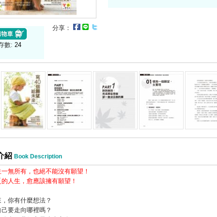
分享：
存數:
24
介紹
Book Description
生一無所有，也絕不能沒有願望！
乏的人生，愈應該擁有願望！
來，你有什麼想法？
自己要走向哪裡嗎？