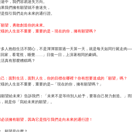
旅途中，我們容易迷失方向。
如果我們擁有願望就不會迷失，
望是指引我們走向未來的通行證。
下願望，勇敢創造你的未來。
麼樣的人生並不重要，重要的是－現在的你，擁有願望嗎？
許多人抱怨生活不開心，不是渾渾噩噩過一天算一天，就是每天如同行屍走肉─
班回家，看電視，睡覺……」日復一日，上演著相同的劇碼。
生活真有那麼糟糕嗎？
自己：面對生活，面對人生，你的目標在哪裡？你有想要達成的「願望」嗎？
麼樣的人生並不重要，重要的是─「現在的你，擁有願望嗎？」
0個願望給未來》告訴我們：「未來不是等待別人給予，要靠自己努力創造。」而
匙，就是你「寫給未來的願望」。
都必須擁有願望，因為它是指引我們走向未來的通行證！
說，願望是什麼？