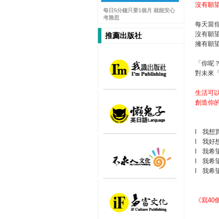
沒有願
每日5分鐘只要1個月 就能安心
考雅思
每天當
沒有願
推薦出版社
擁有願
「你呢
對未來
生活可
創造你
l
我想
l
我好
l
我希
l
我希
l
我希
《寫4