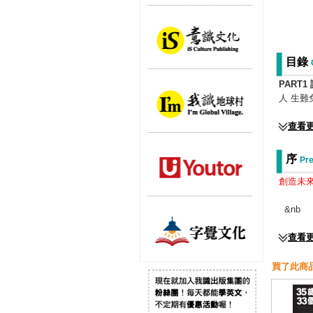
目錄
PART1
人 生
查看
序
Pre
創造未
&nb
查看
買了此商品