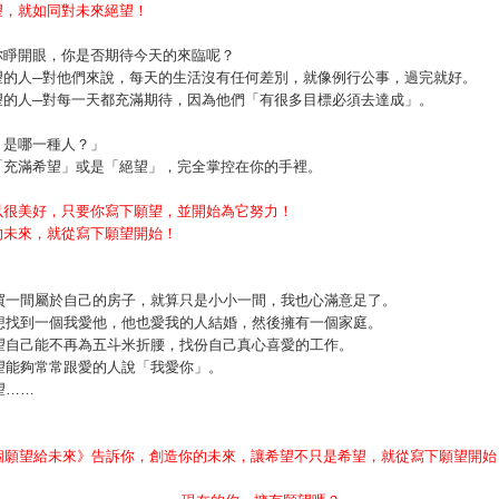
望，就如同對未來絕望！
你睜開眼，你是否期待今天的來臨呢？
望的人─對他們來說，每天的生活沒有任何差別，就像例行公事，過完就好。
望的人─對每一天都充滿期待，因為他們「有很多目標必須去達成」。
？是哪一種人？」
「充滿希望」或是「絕望」，完全掌控在你的手裡。
以很美好，只要你寫下願望，並開始為它努力！
的未來，就從寫下願望開始！
買一間屬於自己的房子，就算只是小小一間，我也心滿意足了。
想找到一個我愛他，他也愛我的人結婚，然後擁有一個家庭。
望自己能不再為五斗米折腰，找份自己真心喜愛的工作。
望能夠常常跟愛的人說「我愛你」。
望……
0個願望給未來》告訴你，創造你的未來，讓希望不只是希望，就從寫下願望開始