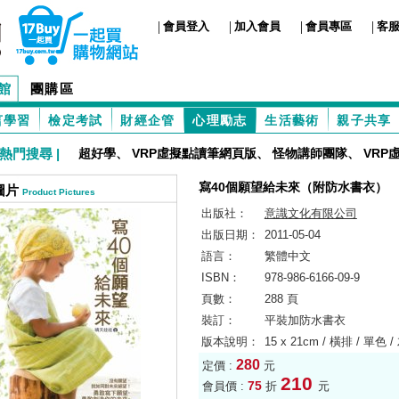
|
|
|
|
會員登入
加入會員
會員專區
客
館
團購區
言學習
檢定考試
財經企管
心理勵志
生活藝術
親子共享
熱門搜尋 |
超好學
、
VRP虛擬點讀筆網頁版
、
怪物講師團隊
、
VRP
寫40個願望給未來（附防水書衣）
圖片
Product Pictures
出版社：
意識文化有限公司
出版日期：
2011-05-04
語言：
繁體中文
ISBN：
978-986-6166-09-9
頁數：
288 頁
裝訂：
平裝加防水書衣
版本說明：
15 x 21cm / 橫排 / 單色 
280
定價 :
元
210
75
會員價 :
折
元