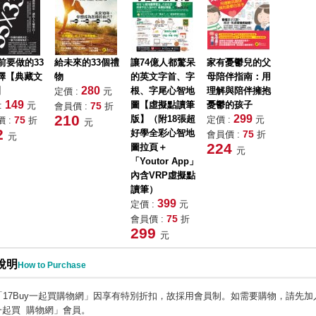
前要做的33
給未來的33個禮
讓74億人都驚呆
家有憂鬱兒的父
擇【典藏文
物
的英文字首、字
母陪伴指南：用
280
】
根、字尾心智地
理解與陪伴擁抱
定價 :
元
149
圖【虛擬點讀筆
憂鬱的孩子
:
元
75
會員價 :
折
210
299
版】（附18張超
75
定價 :
元
 :
折
元
2
好學全彩心智地
75
會員價 :
折
元
224
圖拉頁＋
元
「Youtor App」
內含VRP虛擬點
讀筆）
399
定價 :
元
75
會員價 :
折
299
元
說明
How to Purchase
「17Buy一起買購物網」因享有特別折扣
，
故採用會員制
。
如需要購物
，
請先加入
一起買 購物網」會員。