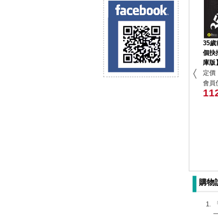
35歲
個抉
庫版
定價 
會員價
11
購物