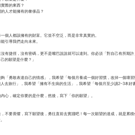
切實際的東西？
閒的人才能擁有的奢侈品？
每一個人都該擁有的財富。它並不空泛，而是非常真實的。
將能引導我們走向未來。
來沒有捷徑，沒有密碼，更不是嘴巴說說就可以達到。你必須「對自己有所期許
自己的願望是什麼？」
能夠「勇敢表達自己的情感」，我希望「每個月養成一個好習慣，改掉一個壞習
個人去旅行」，我希望「擁有不生病的生活」，我希望「每個月至少讀2~3本好
的內心，確定你要的是什麼，然後，寫下「你的願望」。
豫，不要畏懼，寫下願望後，勇往直前去實踐吧！每一次願望的達成，就是累積
量。