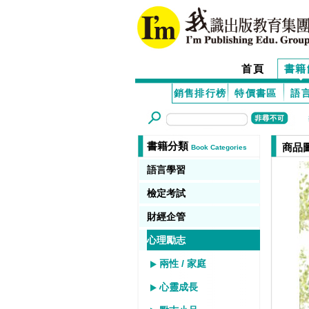
首頁
書籍
銷售排行榜
特價書區
語
書籍分類
商品
Book Categories
語言學習
檢定考試
財經企管
心理勵志
兩性 / 家庭
心靈成長