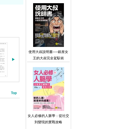
替代的自己！
使用大叔說明書──銀座女
王的大叔完全駕馭術
Top
女人必修的人脈學：從社交
到變現的實戰攻略