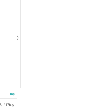
Top
「17buy