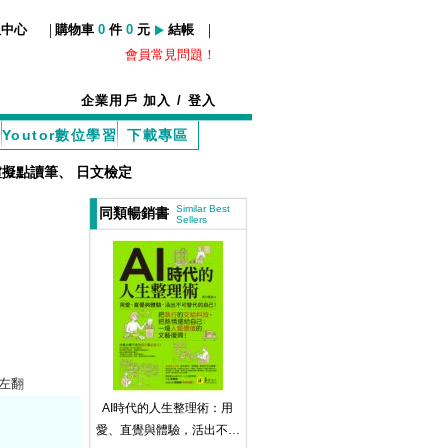
|
|
服中心
購物車
0
件
0
元
結帳
會員常見問題！
企業用戶
加入
/
登入
Youtor數位學習
下載專區
虛擬點讀筆
、
日文檢定
Similar Best
同類暢銷書
Sellers
/ 左翻
AI時代的人生整理術：用
愛、直覺與體驗，活出不可