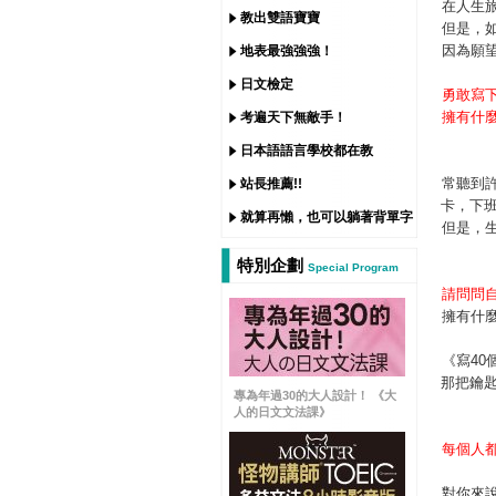
在人生
教出雙語寶寶
但是，
因為願
地表最強強強！
日文檢定
勇敢寫
擁有什
考遍天下無敵手！
日本語語言學校都在教
常聽到
站長推薦!!
卡，下
就算再懶，也可以躺著背單字
但是，
特別企劃
Special Program
請問問
擁有什
《寫4
那把鑰
專為年過30的大人設計！ 《大
人的日文文法課》
每個人
對你來