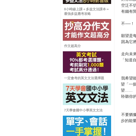
空泛不
8小時線上課＋多益文法課本＝
有錢有
最強多益應考攻略
不──！
願望是
因為它
作文超高分
走向未
「知道
我希望
一定會考的英文文法選擇題
望「一
望……
聆聽你
7天學會國中小學英文文法
不要猶
步的能