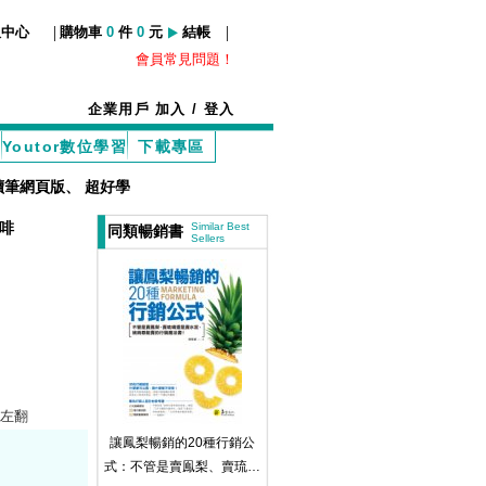
|
|
服中心
購物車
0
件
0
元
結帳
會員常見問題！
企業用戶
加入
/
登入
Youtor數位學習
下載專區
讀筆網頁版
、
超好學
啡
Similar Best
同類暢銷書
Sellers
 左翻
讓鳳梨暢銷的20種行銷公
式：不管是賣鳯梨、賣琉璃