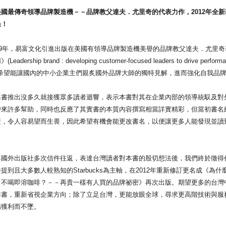
最傳奇領導品牌製造機－－品牌教父達夫．尤里奇的代表力作，2012年全新
過！
9年，易富文化引進出版在美國有領導品牌製造機美譽的品牌教父達夫．尤里奇
eadership brand : developing customer-focused leaders to drive perform
d)，希望能讓國內的中小企業主們親炙國外品牌大師的獨特見解，進而強化自我品
推出沒多久就接獲眾多讀者迴響，表示本書對其在企業內部的領導統馭及對
帶來許多幫助，同時也反應了其實書的本質內容撰寫相當詳實精彩，但當初書名
硬，令人容易望而生畏，因此希望有機會能更改書名，以便讓更多人能發現並讀
外出版社多次信件往返，表達台灣讀者對本書的殷切想法後，我們終於徵得
提到且大多數人較熟知的Starbucks為主軸，在2012年重新修訂更名成《為
，不喝即溶咖啡？－－再貴一樣有人買的品牌祕密》再次出版。期望更多的台灣
本書，重新省視企業方向；除了立足台灣，更能放眼全球，尋求更高階技術與服
場獲利而不墜。