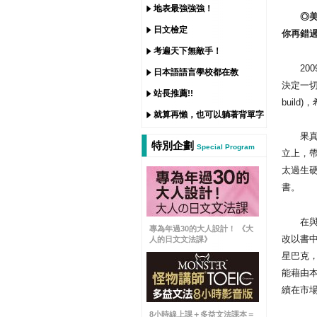
地表最強強強！
◎美國
日文檢定
你再錯
考遍天下無敵手！
200
日本語語言學校都在教
決定一切》(L
站長推薦!!
buil
就算再懶，也可以躺著背單字
果真書
特別企劃
Special Program
立上，
太過生
書。
在與國
專為年過30的大人設計！ 《大
改以書中
人的日文文法課》
星巴克
能藉由
續在市
8小時線上課＋多益文法課本＝