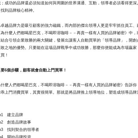
我；成功的品牌還必須知道如何與周圍的世界溝通、互動，領導者必須看得更深
，找到品牌核心精神。
越品牌力是吸引顧客的強力磁鐵，而內部的傑出領導人更是牢牢抓住員工、
《為什麼人們都喝星巴克，不喝即溶咖啡－－再貴一樣有人買的品牌祕密》中，
何結合引領企業致勝的兩大關鍵，發展出讓客人自動買單的「領導品牌」，開創
不敗之地的優勢。只要能在這場品牌戰爭中成功致勝，那麼你便能成為市場贏家
人買！
6個步驟，顧客就會自動上門買單！
麼人們都喝星巴克，不喝即溶咖啡－－再貴一樣有人買的品牌祕密》告訴你
乖乖上門消費買單，其實很簡單。那就是將品牌推上領導地位，塑造成領導品牌
1 建立品牌
p2 創造品牌故事
p3 找到契合的領導者
p4 開始品牌投資