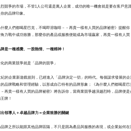
競爭的市場，不管1人公司還是萬人企業，成功的唯一機會就是要在客戶意
入你的品牌印象。
麼人們都喝星巴克，不喝即溶咖啡－－再貴一樣有人買的品牌祕密》提醒你
牌角力戰中成功致勝，那麼你的產品或服務便能成為市場贏家，再貴一樣有人買
是一種感覺、一股熱情、一種精神！
的商業競爭就是「品牌的競爭」
紀的企業新遊戲規則，已經進入「品牌決定一切」的時代。每個謀求發展的企
業的品牌戰略和管理經驗，以形成自己特有的品牌形象；《為什麼人們都喝星巴
－－再貴一樣有人買的品牌祕密》將告訴你，當商業競爭越演越烈時，品牌便是
的王牌！
領導人＋卓越品牌力＝企業致勝的關鍵
牌之所以能跟其他品牌區隔，不只是因為產品與服務的表現，或企業如何在