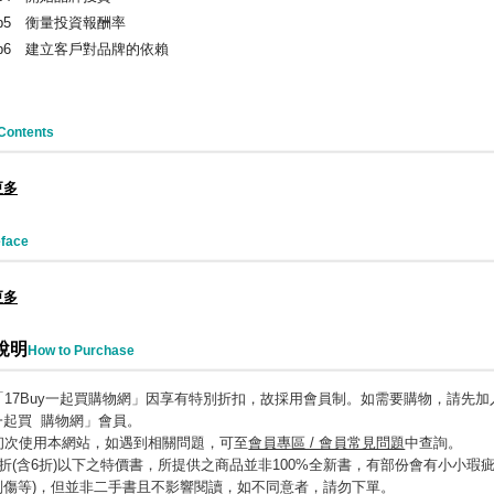
p5 衡量投資報酬率
p6 建立客戶對品牌的依賴
Contents
更多
face
更多
說明
How to Purchase
「17Buy一起買購物網」因享有特別折扣
，
故採用會員制
。
如需要購物
，
請先加入
一起買 購物網」會員。
初次使用本網站，如遇到相關問題，可至
會員專區 / 會員常見問題
中查詢。
6折(含6折)以下之特價書，所提供之商品並非100%全新書，有部份會有小小
瑕疵
刮傷等)
，
但並非二手書且不影響閱讀
，
如不同意者
，
請勿下單。