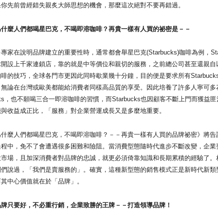
先前曾經錯失親炙大師思想的機會，那麼這次絕對不要再錯過。
麼人們都喝星巴克，不喝即溶咖啡？再貴一樣有人買的祕密是－－
在說明品牌建立的重要性時，通常都會舉星巴克(Starbucks)咖啡為例，Star
球開設上千家連鎖店，靠的就是中等價位和親切的服務，之前總公司甚至還親自
啡的技巧，全球各門市更因此同時歇業幾十分鐘，目的便是要求所有Starbuck
，無論在台灣或歐美都能給消費者同樣高品質的享受。因此培養了許多人寧可多
bucks，也不願喝三合一即溶咖啡的習慣，而Starbucks也因顧客不斷上門而獲益
能與收益成正比，「服務」對企業營運成長又是多麼地重要。
麼人們都喝星巴克，不喝即溶咖啡？－－再貴一樣有人買的品牌祕密》將告
過程中，免不了會遭遇很多困難和險阻。當消費型態隨時代進步不斷改變，企業
大市場，且加深消費者對品牌的忠誠，就更必須倚靠知識和長期累積的經驗了。
闆們說過，「我們是賣服務的」。確實，這種新型態的銷售模式正是新時代新類
而其中心價值就在於「品牌」。
只要好，不必重行銷，企業致勝的王牌－－打造領導品牌！