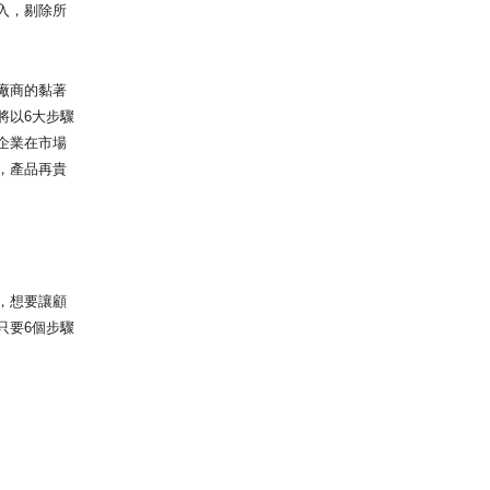
入，剔除所
廠商的黏著
將以6大步驟
企業在市場
，產品再貴
，想要讓顧
只要6個步驟