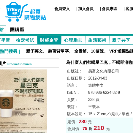
|
|
|
|
會員登入
加入會員
會員專區
客
館
團購區
言學習
檢定考試
財經企管
心理勵志
生活藝術
親子共享
熱門搜尋 |
親子英文
、
躺著背單字
、
全圖解、10倍速
、
VRP虛擬點
為什麼人們都喝星巴克，不喝即溶咖
圖片
Product Pictures
出版社：
易富文化有限公司
出版日期：
2012-04-03
語言：
繁體中文
ISBN：
978-986-6224-82-9
頁數：
338 頁
裝訂：
平裝本
版本說明：
15 x 21cm／橫排／單色 /
280
定價 :
元
210
75
會員價 :
折
元