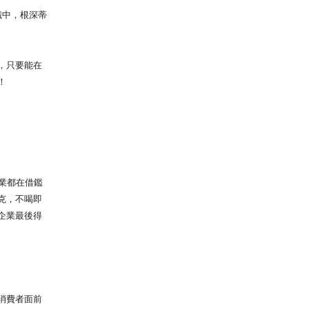
識中，根深蒂
，只要能在
！
業都在借鑑
克，不喝即
企業最後得
消費者面前