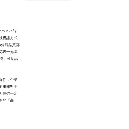
路！
bucks能
以視訊方式
s分店品質都
花幾十元喝
匪淺，可見品
訴你，企業
要甩開對手
相信你一定
型的「商