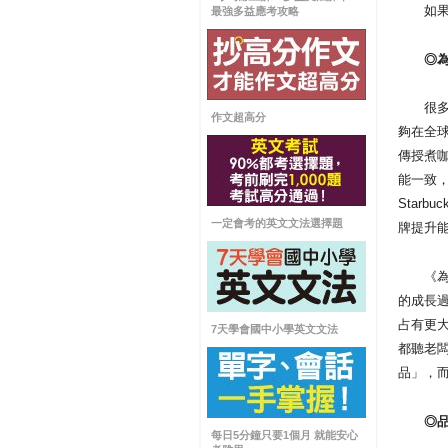
如果你
最強多益應考攻略
◎為什
很多專家
作文超高分
夠在全
傳授煮咖
能一致
Star
一定會考的英文文法選擇題
牌提升
《為什
的成長
占有更
7天學會國中小學英文文法
都聽老
品」，
◎品牌
每日5分鐘只要1個月 就能安心