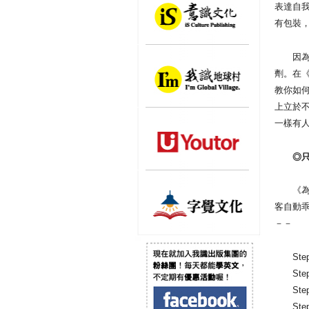
表達自
有包裝
因為卓
劑。在
教你如
上立於
一樣有
◎只要
《為什
客自動
－－
Step
Ste
Ste
Ste