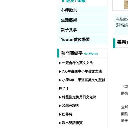
經濟 / 金融
心理勵志
商品庫
生活藝術
(詳情請
親子共享
Youtor數位學習
書籍
熱門關鍵字
Hot Words
一定會考的英文文法
7天學會國中小學英文文法
小學6年，學這些英文句型就
《為什
夠了！
將告訴
韓星指定御用日文老師
和老外聊天
全球
面對來
巴菲特
勝出的
教出雙語寶寶