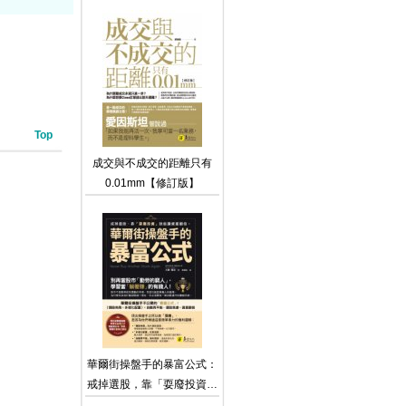
還是賣水泥，統統都能賣的
行銷魔法書
Top
成交與不成交的距離只有
0.01mm【修訂版】
華爾街操盤手的暴富公式：
戒掉選股，靠「耍廢投資」
就能讓資產翻倍