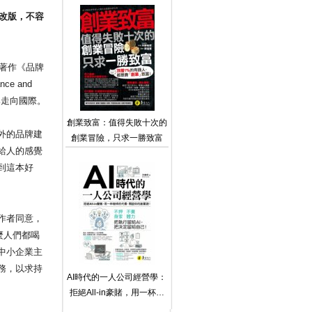
改版，不容
著作《品牌
ance and
牌走向國際。
創業致富：值得失敗十次的
外的品牌建
創業冒險，只求一勝致富
給人的感覺
到這本好
作者同意，
什麼人們都喝
中小企業主
務，以求持
AI時代的一人公司經營學：
拒絕All-in豪賭，用一杯咖
啡的代價，開啟你的創業