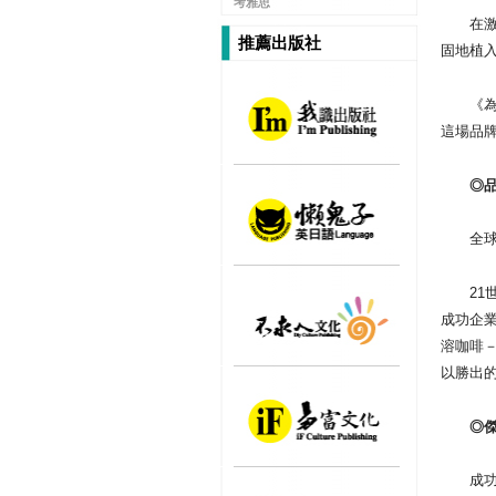
考雅思
在激烈
推薦出版社
固地植
《為什
這場品
◎品牌
全球化
21世
成功企
溶咖啡
以勝出
◎傑出
成功品