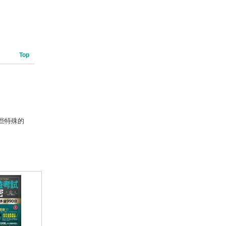
Top
些特殊的