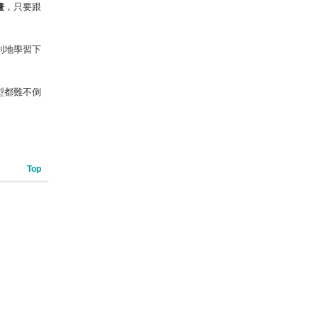
畫
，只要跟
利地學習下
型都難不倒
Top