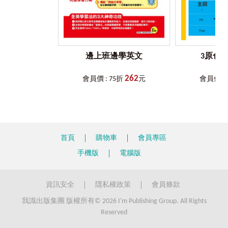
b.
好用短句大補帖
還有老外都不會教你的小秘密，包含各種萬用短句或國外生
活的眉眉角角，讓您1分鐘內看完，就學會老外生活的方法！
邊上班邊學英文
3原色
6.
各章節的
EASY
小遊戲，等你來挑戰！
每個章節皆附有作者老師精心設計的小遊戲，不管是看圖配
262
對、連連看、猜謎，都要讓學英文變得輕鬆寫意，讓您不只
會員價 : 75折
元
會員價 : 
可以邊學邊玩，更要徹底將自己打造成用老外方法學習的英
語大師！
7.
老外親錄英語會話
MP3
，邊聽邊學超簡單
書中每句會話都有外籍錄音員親錄的英語MP3，下載到手機
首頁
購物車
會員專區
直接聽，不僅方便省時，又能夠隨時隨地地學習。從今以
後，零碎時間就是English Time，一起來進入本書的老外世
手機版
電腦版
界！
資訊安全
隱私權政策
會員條款
我識出版集團 版權所有© 2026 I'm Publishing Group. All Rights
Reserved