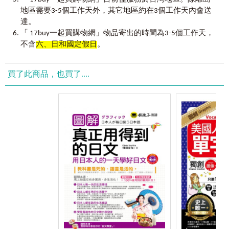
出！（30歲，Canada，幼稚園外籍教師）
地區需要3-5個工作天外，其它地區約在3個工作天內會送
Chapter10
環遊世界8
分鐘Travel around the world
如果你還在困惑、還在掙扎，別怪我沒提醒你！
Unit1 起飛囉！請繫好安全帶Fasten your seatbelt
達。
聽聽專業外師的說法吧！
Unit2 出門走跳去 Fooling around
「 17buy一起買購物網」物品寄出的時間為3-5個工作天，
Unit3 需要休息一下Take a rest
不含
六、日和國定假日
。
【使用說明】
Unit4 平平安安回家 Come back safe and sound
1.
全彩圖片解說，腦中快速連結英文單字
Chapter11
生活中的必要之美No Music No Life
買了此商品，也買了....
a.
看的說的都是英文
Unit1進入音符的世界Enter the world of music
本書以老外的方法，從生活周遭的各種場景切入，讓讀者看
Unit2鎂光燈下Under the spotlight
到每張圖片，都可以從中發現英文單字，一旦養成以圖記字
Unit3傾聽最美的聲音The sound of music
的習慣，就連走在路上放空都可以記單字。記起單字後再透
Unit4跟我一起大聲唱Sing out Loudly
過不斷的練習，大聲說出口，往後只要一出門，看的說的都
變成英文了！
Chapter12
一場視覺與聽覺的最高享受What a movie!
Unit1看電影去Go See a Movie
b.
單字分類記憶最快速
Unit2開麥拉！Action!
本書將單字按照情境主題分類，看到標題即可迅速連結同性
Unit3你也可以是電影名嘴Be a movie critic
質的單字，條理分明，讓讀者記起單字來事半功倍！難度高
的單字亦搭配精確圖解，不僅訓練到您看單字的速度，更激
Chapter13
愛與和平救地球 Love & Peace
發您記憶的腦力。讓讀者往後看到圖就可以想到單字；看到
Unit1關於愛 About love
單字就能馬上知道意思！
Unit2關於家庭 About family
Unit3關於差異 About different
2.
圖說文字融合會話，說話也可圖解
Unit4關於恨 About hatred