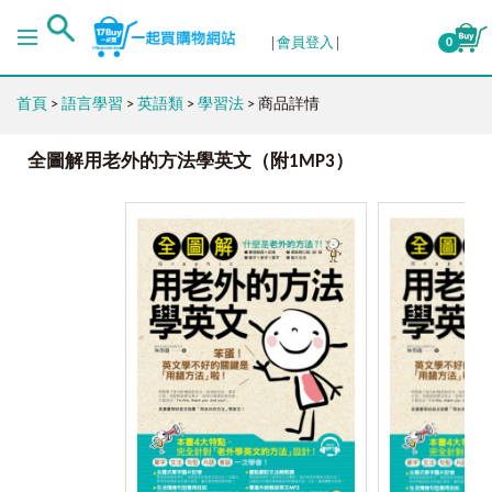
會員登入
0
首頁
>
語言學習
>
英語類
>
學習法
> 商品詳情
全圖解用老外的方法學英文（附1MP3）