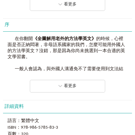
單字
、
文法
、
句型
、
片語
、
會話讓你一次學會！
看更多
特點
1
：
單字群組搭配彩圖記憶
Chapter2
血拚去Go Shopping
看得、說得，都是英文，直接置身在「全英文的環境」，這
Unit1貨比三家不吃虧Shopping around
就是老外看懂英文的方式！
Unit2萬能店員 We can do everything
序
Unit3最聰明的消費者Smartest consumers
特點
2
：
生活情境搭配萬用句型
Unit4售後心得 After you bought...
每個場合都開口大聲說，這就是老外自然而然能開口說英文
在你翻開
《全圖解用老外的方法學英文》
的時候，心裡
的方式！
面是否正納悶著，非母語系國家的我們，怎麼可能用外國人
Chapter3
慶祝時間Let’s Celebrate!
的方法學英文？沒錯，那是因為你尚未挑選到一本合適的英
Unit1東方節慶Eastern festivals
特點
3
：
文法重點搭配醒目筆記
文學習書。
Unit2西方慶典 Western holidays
丟掉那些你K了20年的文法書吧，從句子中自然瞭解文法概
Unit3全世界都瘋慶祝 Party time
念，這才是老外學英文的方式！
一般人會認為，與外國人溝通免不了需要使用到文法結
構正確的英文句子，但一想到文法也就不敢開口說英文了，
Chapter4
哥哥姐姐動起來 Get Started
特點
4
：
專業外師親錄英語例句
MP3
對吧？根據西方語言學家的調查，英文的口說句子中，單字
Unit1來場刺激的 Excited games
看更多
反覆聽外國人說英文的腔調、快慢、節奏、語氣，這不是老
數量以不要超過20個較優。若是句子過長，聽者有可能因為
Unit2球來就打 Get the ball rolling
外說英文的方式那什麼才是？！
無法專注，而漏聽了1、2個單字，而這1、2個單字很可能便
Unit3地上跑&水裡游 Land & Water
會是說話者所要表達的重要訊息。因此，將冗長的句子精簡
Unit4全民瘋奧運 Olympics
聽聽老外的意見，再一次下定決心學好英文吧
！
化的第一步驟，就是以耳熟能詳的字彙來替代複雜難懂的單
詳細資料
Matthew
：別再死背，應用圖片記憶加多看例句。
字，並套用在會話句子中，使得說出來的句子更加琅琅上
Chapter5
健康好重要The most important thing
我來到台灣後，看過許許多多的學生，有小朋友也有中學
口。
Unit1 到處都在痛 Get hurt
語言：繁體中文
生，但他們的共同點是，好像永遠學不會英文！台灣的孩子
Unit2 心痛的感覺 See the doctor
ISBN：978-986-5785-83-3
多半單字片語背了再背，學了一堆文法卻不會應用。希望讀
《全圖解用老外的方法學英文》
便是教授讀者利用：
Unit3 用藥須注意 Medicine & Prescription
頁數：320
者能透過《
全圖解用老外的方法學英文》
這本書，裡面豐富