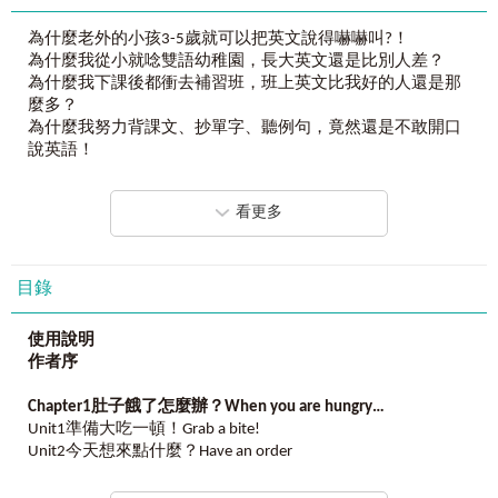
為什麼老外的小孩3-5歲就可以把英文說得嚇嚇叫?！
為什麼我從小就唸雙語幼稚園，長大英文還是比別人差？
為什麼我下課後都衝去補習班，班上英文比我好的人還是那
麼多？
為什麼我努力背課文、抄單字、聽例句，竟然還是不敢開口
說英語！
笨蛋！
看更多
英文學不好的關鍵是，「用錯方法」啦！
什麼是老外的方法
！為什麼學校老師沒有教！
?
第一 老外們看到什麼就學什麼。聯想加記憶，事半又功倍。
目錄
第二 老外的句子當然是單字，加單字，再加單字！
第三 你有看過老外不敢說英文嗎？鼓起你的勇氣，學了就要
使用說明
說！
作者序
第四 老外的生活就是英文的生活，你也想說得跟老外一樣好
嗎？
Chapter1
肚子餓了怎麼辦？When you are hungry…
把你的生活也融入英文就好啦！
Unit1準備大吃一頓！Grab a bite!
Unit2今天想來點什麼？Have an order
Unit3奧客來了Troublemaker
本書
4
大特點，完全針對
「老外學英文的方法」設計
！
Unit4吃飽後該做的事Check, please!