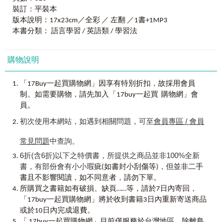
1.
實境聯想
+
記憶
Unit4 健康愛顧好 Last but not least
的圖解和例句解說，一定可以幫助他們真正學會英文！（32
裝訂：平裝本
2.
「單字」
+
「單字」
+
「單字」
+
……
歲，Mexico，英語補習班老師）
3.
版本說明：17x23cm／全彩 ／ 左翻 ／1書+1MP3
勇敢開口說
Chapter6
快樂上學去Go to School
4.
融入生活
本書分類： 語言學習 / 英語類 / 學習法
Unit1 我要考第一名First place in my class
Angela
：上課背下課忘！須多將所學應用在生活。
Unit2校園風雲榜 Classmates
(以下為中譯)目前為止我看到的台灣學生，英文都學得很
等四大方法，便可以與外國人進行最基礎的英文溝通；遇
Unit3 學校這個地方 The place called school
久，有從小學開始、甚至有人幼稚園就在學！我非常驚訝，
購物說明
到外國人不再只能勉強擠出一句「Sorry, I don’t know.」，然
Unit4各種重大日子 Calender
因為雖然他們都學那麼久了，卻沒幾個人能真正和我對話。
後產生無法應答的窘境。只需要照著
《全圖解用老外的方法
最初，我很困惑，直到我開始教其他學生、做語言交換，我
學英文》
的練習方式，一定能讓你一句接著一句地清楚且流
，
「17Buy一起買購物網」因享有特別折扣
故採用會員
Chapter7
馬路如虎口Terrible traffic
才了解是為什麼！台灣的學生，除了上課、補習，其他時間
利地表達。
。
，
Unit1行人要注意Watch out
制
如需要購物
請先加入「17buy一起買 購物網」會
多半用不到英文，沒有應用在生活上，難怪都說不出口！其
Unit2駕駛要小心 Be careful
員。
實他們只需要多多試著在生活中用上英文，就可以把學到的
《全圖解用老外的方法學英文》
精選15個關於吃喝玩樂、
Unit3通勤族們 The commuters
都變成自己的！（20歲，U.S.A.，英語家教及語言交換）
食衣住行等最受歡迎的情境主題；每一個主題下再按情境分
初次使用本網站，如遇到相關問題，可至
會員專區 / 會員
Unit4特殊交通方式 Special way to somewhere
成三到四個單元，總共收錄超過1500個關鍵字彙，且搭配全
彩圖解說明。你只需將主題中的關鍵字彙替換至相關的英文
常見問題
中查詢。
Chapter8
教你財源滾滾來Make lots of money
Jessie Kim
：英文一點都不難，設想情境套用好簡單。
短句中，絕對能讓外國人對你的英文能力讚嘆連連，也就無
Unit1先找個工作吧Find a job
6折(含6折)以下之特價書，所提供之商品並非100%全新
我在課堂上，總會試著用英文和孩子對話，漸漸地，孩子們
需擔心因變換不出新詞句而懼怕與外國人交談。
Unit2工作上的大小事 Lots of work
書，有部份會有小小
，
瑕疵(如書封小刮傷等)
但並非二手
都可以不用依靠中師，直接和我交談了，這實在讓我感到欣
Unit3行行出狀元 Master it
，
，
慰！比起以前，剛進入這個業界時，不敢開口說的學生總是
書且不影響閱讀
如不同意者
請勿下單。
《全圖解用老外的方法學英文》
不僅是唯一一本不需要太
Chapter9
科技，始終來自人性Humanity makes technology
，
讓我很頭痛，明明他們有學過英文，為何說不出口呢？《
全
多華而無實的英文對談技巧，就能說出真正讓外國人對你刮
所購買之書籍如有破損、缺頁……等，請於7日內寄回
Unit1光速的世代 Internet generation
圖解用老外的方法學英文》
這本書的出現，希望能夠讓台灣
目相看的英文口說練習書，也是一本能改變你生活方式的圖
「17buy一起買購物網」將於收到書籍3日內重新寄送商品
Unit2生活中無所不在 Everywhere in our lives
孩子們了解，英文其實比中文還簡單！只要用我們的方法，
文並茂單字寶典。只要你敢開口、並照著老外的方法學習，
或於10日內完成退費。
Unit3現代人的生命線 Modern people’s lifeblood.
讓自己去嘗試各種情境，英語絕對會習慣成自然的脫口而
保證連他們都會讚嘆你的英文能力的。
「 17buy一起買購物網」目前僅服務於台灣地區。除離島