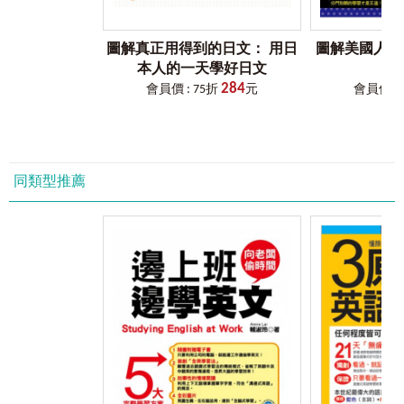
每單元的會話部分皆搭配該單元的萬用情境圖，讓讀者一看
就能夠明白，在哪些場合、和哪些人可以用上這些句子。下
Chapter14
喜怒哀樂愛惡欲Changing your mind
次碰到老外，只需要勇敢說出口，就連他們也一定會稱讚您
Unit1 天天都有好心情 Happy every day
圖解真正用得到的日文： 用日
圖解美國人天
說的英文！
Unit2 天空藍藍的 The sky is blue
本人的一天學好日文
Unit3 下起午後雷陣雨 Thunderstorms
284
會員價 : 75折
元
會員價 : 
3.
情境分類會話，書到用時好方便
Unit4 複雜的心情天氣圖 So complicated
本書精選15大主題，主題中涵蓋多個情境小單元，針對每種
不同的情況，將老外絕對會用到的會話分類排列，就是要讓
Chapter15
我看見了……！I can tell…
您需要時隨手一翻，就能翻到該說的那句話！
Unit1星座好好玩 Star sign
Unit2東方主義 Mysterious East
同類型推薦
4.
重點處小筆記，學文法又學句型
Unit3別再相信沒有根據的說法了 Superstitious
句子之間的小標示仿照學生上課筆記製作，讓讀者對本書產
Unit4科學也無法解釋 Unknown
生熟悉感外，又能便利且快速地檢索句子中的生字、片語、
文法，既可記住會話應用，又同時磨練了其他部分的英文技
巧，活用您的腦力使學習成效達到百分之百！
5.
隨時有練習、隨時有新知
a.
單字替換複習
+
常用介系詞運用
輕鬆地看完一個單元後，趕緊來點小小複習，讓熱騰騰的腦
袋發揮作用！不僅能夠加深該單元的學習印象，又讓您學會
更多句子！