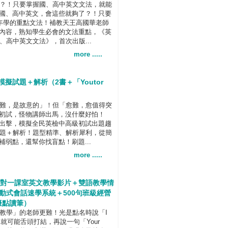
？！只要掌握國、高中英文文法，就能
國、高中英文，會這些就夠了？！只要
6年學的重點文法！補教天王高國華老師
內容，熟知學生必會的文法重點，《英
、高中英文文法》，首次出版...
more .....
擬試題＋解析（2書＋「Youtor
難，是故意的」！但「愈難，愈值得突
初試，怪物講師出馬，沒什麼好怕！
出擊，模擬全民英檢中高級初試出題趨
試題＋解析！題型精準、解析犀利，從簡
弱點，還幫你找盲點！刷題...
more .....
一對一課室英文教學影片＋雙語教學情
動式會話速學系統＋500句班級經營
虛擬點讀筆）
教學」的老師更難！光是點名時說「I
dance.」就可能舌頭打結，再說一句「Your