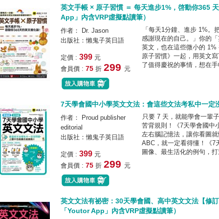
英文手帳 × 原子習慣 ＝ 每天進步1%，啓動你365 
App」內含VRP虛擬點讀筆）
「每天1分鐘、進步 1%。
作者： Dr. Jason
感謝現在的自己。」你的「
出版社：懶鬼子英日語
英文，也在這些微小的 1%
原子習慣》一起，用英文寫
399
定價 :
元
了值得慶祝的事情，想在手帳
299
75
會員價 :
折
元
7天學會國中小學英文文法：會這些文法考私中一定
只要 7 天，就能學會一
作者： Proud publisher
苦背規則！《7天學會國中小學
editorial
左右腦記憶法，讓你看圖就
出版社：懶鬼子英日語
ABC，就一定看得懂！《
圖像、最生活化的例句，打造
399
定價 :
元
299
75
會員價 :
折
元
英文文法有祕密：30天學會國、高中英文文法【修
「Youtor App」內含VRP虛擬點讀筆）