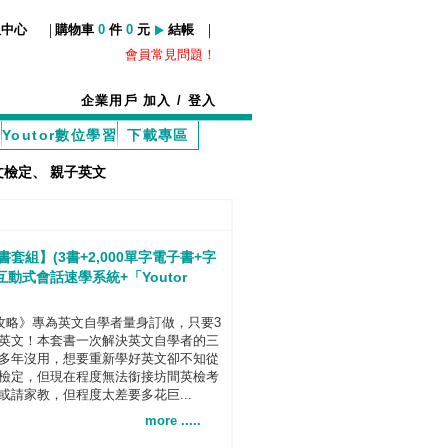
|
|
服中心
購物車
0
件
0
元
結帳
會員常見問題！
企業用戶
加入
/
登入
Youtor數位學習
下載專區
文檢定
、
親子英文
書套組】(3書+2,000單字電子書+字
動式會話速學系統+「Youtor
E全攻略》專為英文自學者量身訂做，只要3
英文！本套書一次解決英文自學者的三
多年沒用，想要重新學好英文卻不知從
檢定，但現在程度無法銜接坊間英檢考
請家教，但程度太差要多花巨...
more .....