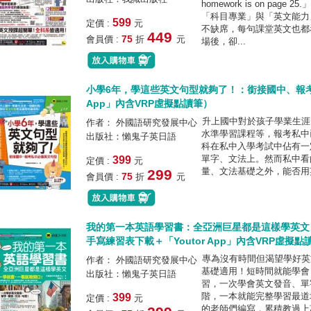
homework is on pa
「科目專業」與「英文能力
599
定價 :
元
不缺席，每句課堂英文也都
449
75
會員價 :
折
元
場後，卻...
小學6年，學這些英文句型就夠了！：銜接國中、報考私
App」內含VRP虛擬點讀筆）
升上國中對於孩子學業生涯
作者： 外國語研究發展中心
水準學習課程等，報考私中
出版社：懶鬼子英日語
科在私中入學考試中佔有一
單字、文法上。然而私中看
399
定價 :
元
量、文法基礎之外，能否用英
299
75
會員價 :
折
元
我的第一本英語學習書：全亞洲巨星都是這樣學英文
手寫練習表下載＋「Youtor App」內含VRP虛擬點
專為沒有時間但渴望學好英
作者： 外國語研究發展中心
基礎適用！短時間就能學會
出版社：懶鬼子英日語
習，一次學會英文發音、單
階，一本就能完整學習最道
399
定價 :
元
的老師們編寫，累積教過上萬