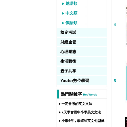
越語類
中文類
俄語類
4
檢定考試
財經企管
心理勵志
生活藝術
親子共享
Youtor數位學習
5
熱門關鍵字
Hot Words
一定會考的英文文法
7天學會國中小學英文文法
小學6年，學這些英文句型就