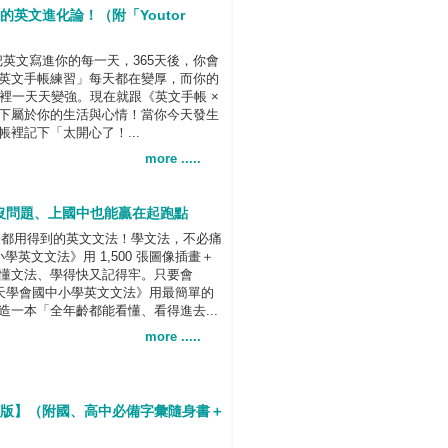
天的英文進化論！（附「Youtor
把英文寫進你的每一天，365天後，你會
英文手帳練習」每天都在變厚，而你的
 裡一天天變強。現在就跟《英文手帳 ×
下屬於你的生活與心情！當你今天發生
裡記下「太開心了！...
more .....
沒問題、上國中也能贏在起跑點
輩子都用得到的英文文法！學文法，不必痛
英文文法》用 1,500 張圖像插畫＋
懂文法、學得快又記得牢。只要會
7天學會國中小學英文文法》用最簡單的
一本「全年齡都能看懂、看得進去...
more .....
訂版】（附國、高中必備字彙隨身書＋