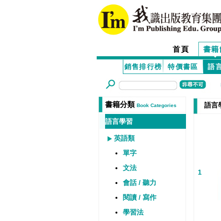
首頁
書籍
銷售排行榜
特價書區
語
書籍分類
語言
Book Categories
語言學習
英語類
單字
文法
1
會話 / 聽力
閱讀 / 寫作
學習法