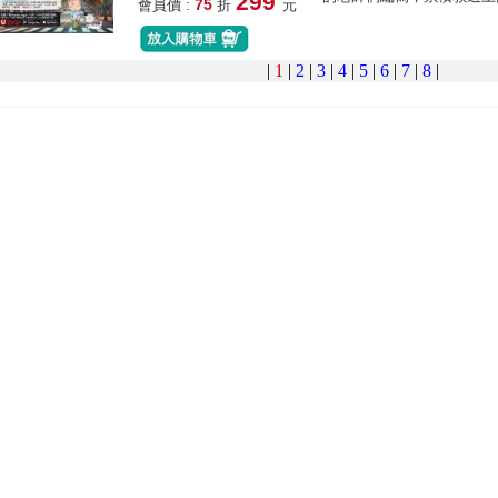
299
75
會員價 :
折
元
|
1
|
2
|
3
|
4
|
5
|
6
|
7
|
8
|