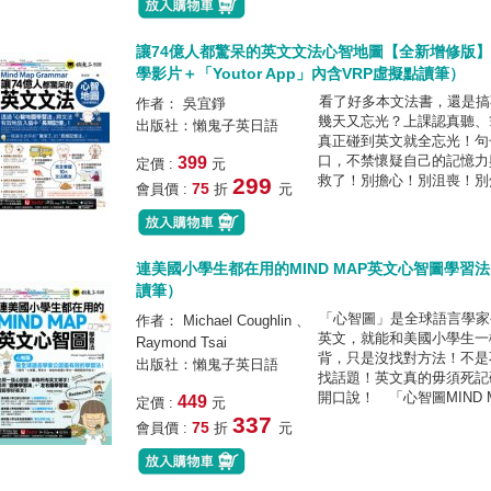
讓74億人都驚呆的英文文法心智地圖【全新增修版】
學影片＋「Youtor App」內含VRP虛擬點讀筆）
看了好多本文法書，還是搞
作者： 吳宜錚
幾天又忘光？上課認真聽、
出版社：懶鬼子英日語
真正碰到英文就全忘光！句
口，不禁懷疑自己的記憶力
399
定價 :
元
救了！別擔心！別沮喪！別焦
299
75
會員價 :
折
元
連美國小學生都在用的MIND MAP英文心智圖學習法（附
讀筆）
「心智圖」是全球語言學家
作者： Michael Coughlin 、
英文，就能和美國小學生一
Raymond Tsai
背，只是沒找對方法！不是
出版社：懶鬼子英日語
找話題！英文真的毋須死記
開口說！ 「心智圖MIND
449
定價 :
元
337
75
會員價 :
折
元