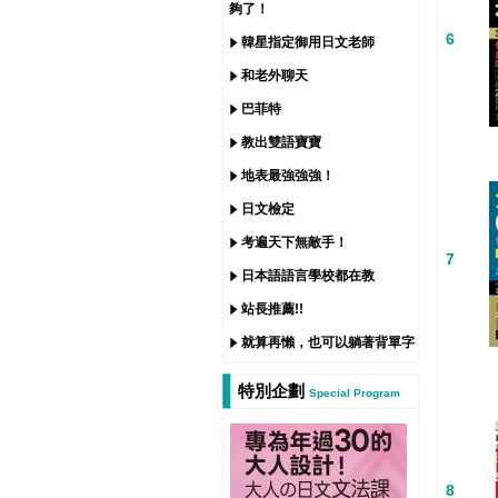
夠了！
6
韓星指定御用日文老師
和老外聊天
巴菲特
教出雙語寶寶
地表最強強強！
日文檢定
考遍天下無敵手！
7
日本語語言學校都在教
站長推薦!!
就算再懶，也可以躺著背單字
特別企劃
Special Program
8