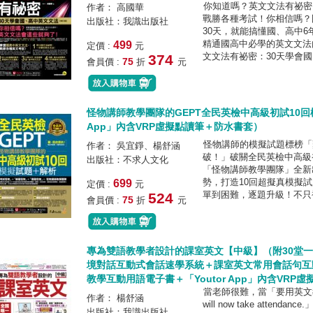
你知道嗎？英文文法有祕密
作者： 高國華
戰勝各種考試！你相信嗎？
出版社：我識出版社
30天，就能搞懂國、高中
精通國高中必學的英文文法
499
定價 :
元
文文法有祕密：30天學會國
374
75
會員價 :
折
元
怪物講師教學團隊的GEPT全民英檢中高級初試10回模
App」內含VRP虛擬點讀筆＋防水書套）
怪物講師的模擬試題標榜「
作者： 吳宜錚、楊舒涵
破！」破關全民英檢中高級
出版社：不求人文化
「怪物講師教學團隊」全新
勢，打造10回超擬真模擬
699
定價 :
元
單到困難，逐題升級！不只補
524
75
會員價 :
折
元
專為雙語教學者設計的課室英文【中級】（附30堂
境對話互動式會話速學系統＋課室英文常用會話句互
教學互動用語電子書＋「Youtor App」內含VRP
當老師很難，當「要用英文
作者： 楊舒涵
will now take atten
出版社：我識出版社