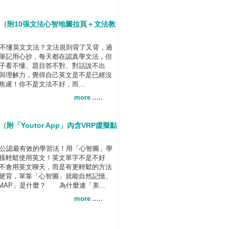
（附10張文法心智地圖拉頁＋文法教
不懂英文文法？文法規則背了又背，過
筆記用心抄，每天都在認真學文法，但
子看不懂、題目答不對、對話說不出
與理解力，覺得自己英文是不是已經沒
慮！你不是文法不好，而...
more .....
「Youtor App」內含VRP虛擬點
公認最有效的學習法！用「心智圖」學
樣輕鬆使用英文！英文單字不是不好
不會用英文聊天，而是有更輕鬆的方法
硬背，單靠「心智圖」就能自然記憶、
 MAP」是什麼？ 為什麼連「美...
more .....