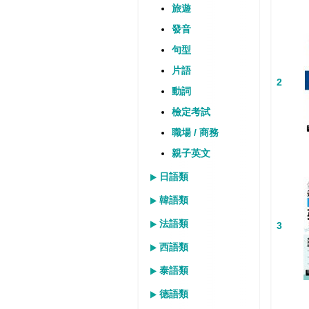
旅遊
發音
句型
片語
2
動詞
檢定考試
職場 / 商務
親子英文
日語類
韓語類
法語類
3
西語類
泰語類
德語類