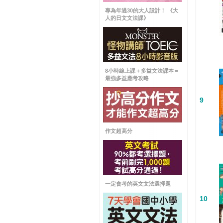
專為年過30的大人設計！ 《大
人的日文文法課》
8小時線上課＋多益文法課本＝
最強多益應考攻略
9
作文超高分
一定會考的英文文法選擇題
10