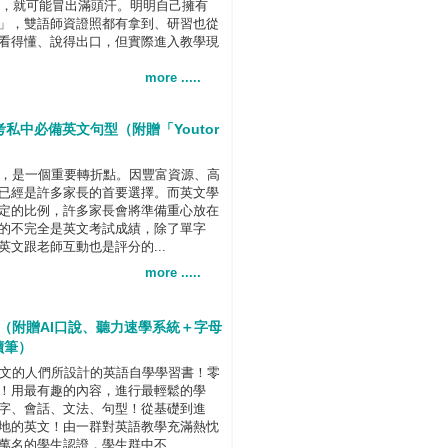
ge 25.」，就可能冒出滿頭汗。明明自己擁有
」，雙語師資證照都有拿到、研習也從
看得懂、說得出口，但實際進入教學現
more .....
中必備英文句型（附贈「Youtor
，是一個重要轉折點。因豐富資源、高
已經是許多家長的首要選擇。而英文學
定的比例，許多家長會將準備重心放在
的不完全是英文考試成績，除了單字
文跟老師互動也是評分的...
more .....
（附贈AI口說、聽力速學系統＋字母
讀筆）
文的人們所設計的英語自學學習書！零
！用最有趣的內容，進行最輕鬆的學
字、會話、文法、句型！從基礎到進
地的英文！由一群對英語教學充滿熱忱
名的學生認證，學生群中不...