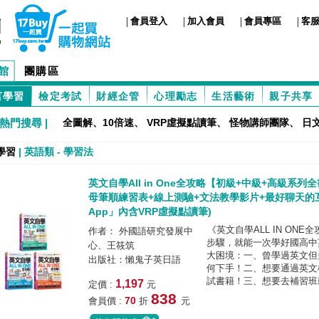
|
|
|
|
會員登入
加入會員
會員專區
客
館
團購區
言學習
檢定考試
財經企管
心理勵志
生活藝術
親子共享
熱門搜尋 |
全圖解、10倍速
、
VRP虛擬點讀筆
、
怪物講師團隊
、
日
學習
|
英語類
-
學習法
英文自學All in One全攻略【初級+中級+高級系列全
母筆順練習表+線上測驗+文法教學影片+最好聊天的互
App」內含VRP虛擬點讀筆)
《英文自學ALL IN ON
作者： 外國語研究發展中
步驟，就能一次學好國高中
心、王筱筑
大困境：一、曾學過英文但
出版社：懶鬼子英日語
何下手！二、想要通過英文
試書籍！三、想要去補習班或
1,197
定價 :
元
838
70
會員價 :
折
元