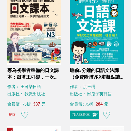
專為初學者準備的日文課
睡前5分鐘的日語文法課
本：跟著王可樂，一次學
（免費附贈VRP虛擬點讀
好基礎日文（1CD＋可樂
筆App+1CD）
作者： 王可樂日語
作者： 洪玉樹
老師／原田老師真人教學
出版社： 我識出版社
出版社： 懶鬼子英日語
影片＋VRP虛擬點讀筆
App）
337
284
會員價 : 75折
元
會員價 : 75折
元
絕版
加入購物車