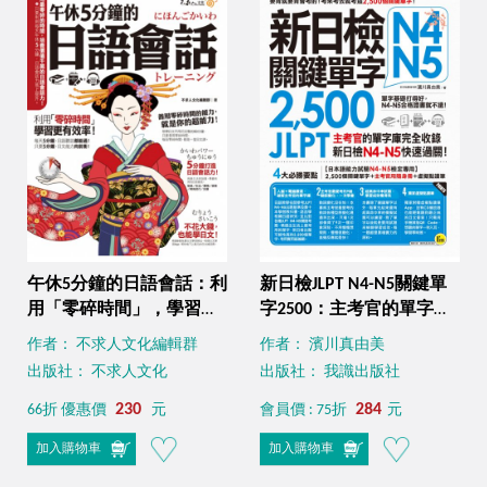
午休5分鐘的日語會話：利
新日檢JLPT N4-N5關鍵單
用「零碎時間」，學習更
字2500：主考官的單字庫
有效率！（免費附贈虛擬
完全收錄，新日檢N4-N5
作者： 不求人文化編輯群
作者： 濱川真由美
點讀筆APP+1CD）
快速過關！（附1主考官一
出版社： 不求人文化
出版社： 我識出版社
定會考的單字隨身冊＋
230
1CD＋虛擬點讀筆APP）
284
66折 優惠價
元
會員價 : 75折
元
加入購物車
加入購物車