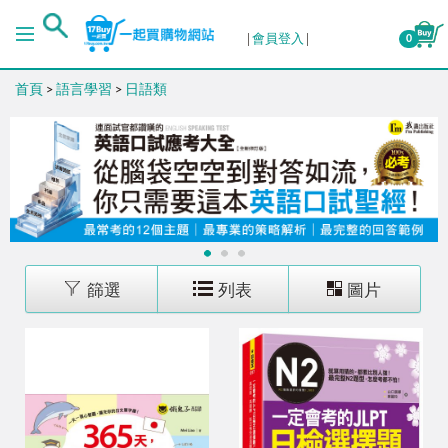
排序
會員登入
0
首頁
>
語言學習
>
日語類
出版日期 (新→舊)
出版日期 (舊→新)
銷售量 (高→低)
1
2
3
銷售量 (低→高)
篩選
列表
圖片
價格 (高→低)
價格 (低→高)