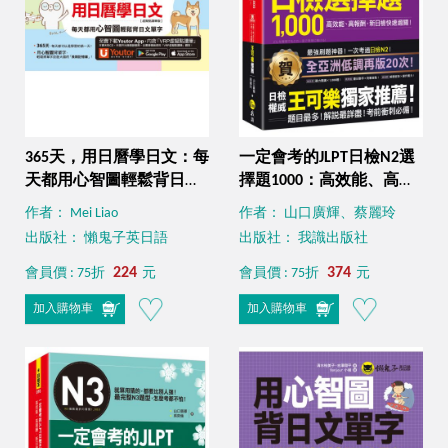
365天，用日曆學日文：每
一定會考的JLPT日檢N2選
天都用心智圖輕鬆背日文
擇題1000：高效能、高報
單字【虛擬點讀筆版】
酬、新日檢快速過關！
作者： Mei Liao
作者： 山口廣輝、蔡麗玲
（附「Youtor App」內含
（免費附贈「Youtor
出版社： 懶鬼子英日語
出版社： 我識出版社
VRP虛擬點讀筆）
App」內含VRP虛擬點讀
224
筆）
374
會員價 : 75折
元
會員價 : 75折
元
加入購物車
加入購物車