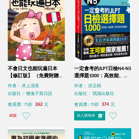
不會日文也能玩遍日本
一定會考的JLPT日檢N4-N5
【修訂版】 （免費附贈
選擇題1000：高效能、高
VRP虛擬點讀筆App）
報酬，新日檢快速過關！
作者： 井上清美
作者： 洪玉樹
（附1CD＋VRP虛擬點讀筆
出版社： 懶鬼子英日語
出版社： 我識出版社
App）
262
374
會員價 : 75折
元
會員價 : 75折
元
絕版
加入購物車