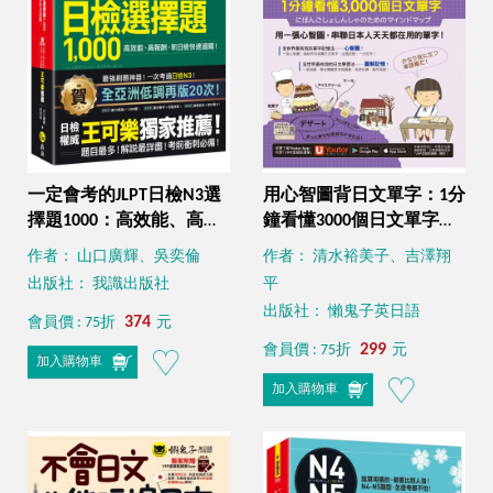
一定會考的JLPT日檢N3選
用心智圖背日文單字：1分
擇題1000：高效能、高報
鐘看懂3000個日文單字
酬、新日檢快速過關！
（免費附贈「Youtor
作者： 山口廣輝、吳奕倫
作者： 清水裕美子、吉澤翔
（免費附贈「Youtor
App」內含VRP虛擬點讀
出版社： 我識出版社
平
App」內含VRP虛擬點讀
筆）
出版社： 懶鬼子英日語
筆）
374
會員價 : 75折
元
299
會員價 : 75折
元
加入購物車
加入購物車