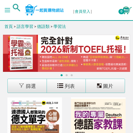
排序
會員登入
0
首頁
>
語言學習
>
德語類
>
學習法
出版日期 (新→舊)
出版日期 (舊→新)
銷售量 (高→低)
1
2
3
銷售量 (低→高)
篩選
列表
圖片
價格 (高→低)
價格 (低→高)