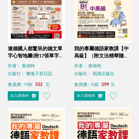
連德國人都驚呆的德文單
我的專屬德語家教課【中
字心智地圖(附17張單字心
高級】（附文法精華隨身
智地圖拉頁+「Youtor
冊＋最強背單字神器＋
作者： 黃靖時
作者： 黃靖時
App」內含VRP虛擬點讀筆
「Youtor App」內含VRP
出版社： 懶鬼子英日語
出版社： 我識出版社
+專家講解心智圖教學課
虛擬點讀筆）
程)
332
299
會員價 : 79折
元
會員價 : 75折
元
加入購物車
加入購物車