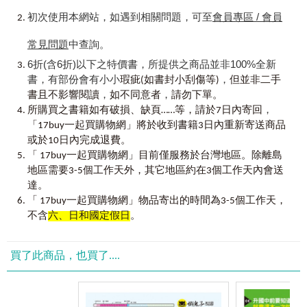
other activities you will engage in, developing a logical, consistent
8驚訝 Surprise
更新增「全英文音檔」及「VRP虛擬點讀筆」功能，
plan helps a lot. I recommend establishing a goal of learning a set
初次使用本網站，如遇到相關問題，可至
會員專區 / 會員
就是要讓你隨時隨地說你想說，勇敢開口說英文！
number of words per week (make it realistic, though, depending
Unit 3
功能表達
Functional Expression
on your time). Try and maintain a regular schedule to keep the
常見問題
中查詢。
1問候 Greetings
momentum of studying going. Make flashcards for words you
2回應打招呼 Replies to Greetings
6折(含6折)以下之特價書，所提供之商品並非100%全新
▍
史上最強
6
大學習特色！
really want to add to your vocabulary (English on one side,
3道別 Saying Goodbye
書，有部份會有小小
，
瑕疵(如書封小刮傷等)
但並非二手
■
最強
1
史上最實用
8,000
句英語會話！
Chinese on the other). Review them.
4介紹 Introductions
，
，
由資深加拿大ESL專家Brian Foden親自撰寫，從日常聊天、出
書且不影響閱讀
如不同意者
請勿下單。
5介紹應答Responses When Meeting Someone
，
國旅遊，到職場對話、社會案件討論，完整收錄各種情境下
Let me say that again: Review them. I should probably say
所購買之書籍如有破損、缺頁……等，請於7日內寄回
6邀請 Invitations
最道地、最貼近真實生活的英文句型。不論是和朋友輕鬆閒
that again, but I think you get the point. Also, listen to the MP3
「17buy一起買購物網」將於收到書籍3日內重新寄送商品
7接收邀請Accepting an Invitation
聊，還是與外國客戶專業溝通，學英文當然要跟外國人學，
files to further enhance your pronunciation ability. Read along
或於10日內完成退費。
8拒絕邀請 Refusing an Invitation
保證道地又實用！學英文會話不看這本，要看哪本？
with the book and record yourself - then play it back to see if you
「 17buy一起買購物網」目前僅服務於台灣地區。除離島
9道歉 Apology
are saying the words correctly.
地區需要3-5個工作天外，其它地區約在3個工作天內會送
10接受道歉 Things to Say to People Who Apologize to You
■
最強
2
主題豐富、分門別類，查找最方便！
11鼓勵 Encouragement
達。
全書共15大主題單元、154個細分情境主題，收錄最完整的
My editor tells me this is the biggest conversation book to hit
12稱讚 Complimenting
「 17buy一起買購物網」物品寄出的時間為3-5個工作天，
英語會話句，宛如一本會話辭典。從衣食住行到職場應對，
the Taiwan market (with the longest MP3 complete with Chinese
13道謝 Saying Thanks
不含
六、日和國定假日
。
從旅遊用語到日常社交，全部分類清晰詳盡，就像一本會話
translations). So, if you've purchased this book, I can tell you're an
14接受道謝 Expressions to Say to People Who Thank You
辭典般，遇到任何狀況，只需翻開本書，就能立即找到合適
ambitious learner committed to improving your vocabulary
15給意見 Giving Opinions
句子，讓你隨翻即用、即學即會！一書在手，讓你不再有詞
knowledge. You've got the right attitude. All you need to do now is
16詢問意見 Asking for Other People’s Opinions
買了此商品，也買了....
窮的時刻出現，隨翻隨找都能找到你想要的那一句。
take the necessary action and remain dedicated to improving your
17請求 Requesting
English ability.
18接受請求 Agreeing to Requests
■
最強
3
提供「中英文對照」或「全英文」音檔！
19拒絕請求 Disagreeing to Requests
隨書附贈專業錄製的「中英文對照」和「全英文」真人發音
Brian Foden