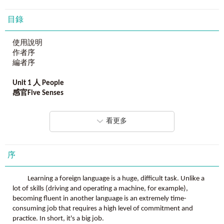
不管是想用中文輔助理解，還是全英文沉浸式學習，
都能一次滿足！
目錄
「最實用」的學習內容，
使用說明
真實生活情境＋外籍老師撰寫＋外籍老師撰寫錄音，
作者序
每句會話都道地、自然、實用，
編者序
讓你輕鬆學會老外真正會說的英語會話！
Unit 1
人
People
「最完整」的學習方案，
感官
Five Senses
輕重音＋尾音語調＋關鍵字彙＋音檔，
1眼睛Sight
解決你的開口困擾，建立你的直覺口說力！
2耳朵 Hearing
看更多
3嘴巴 Taste
4鼻子 Smell
▍隨時隨地說你想說，勇敢開口說英文！
5手 Touch
學了多年英文，還是一開口就卡卡？
6身體 The Body
序
詞彙背了一堆，卻總找不到最貼切的那句話？
7動作 Movement
真正厲害的英語口說，不在多難，而在能隨時說出「最自然
8形容動作的形容詞、副詞
的表達」！
Learning a foreign language is a huge, difficult task. Unlike a
9表情 Facial Expressions
《最強英語會話8000》就是你一直在尋找的答案！
lot of skills (driving and operating a machine, for example),
10個性 Personality
這是一本真正解決你開口障礙的超值會話工具書。
becoming fluent in another language is an extremely time-
consuming job that requires a high level of commitment and
外表
Appearance
無論你的英文基礎如何，
practice. In short, it's a big job.
11吸引力 Attractiveness