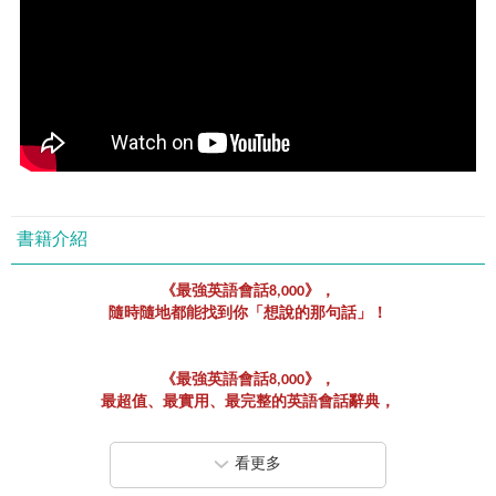
書籍介紹
《最強英語會話
8,000
》，
隨時隨地都能找到你「想說的那句話」！
《最強英語會話
8,000
》，
最超值、最實用、最完整的英語會話辭典，
想說的英語會話，這裡都找得到！
看更多
「最超值」的學習組合，
8,000
句英語會話＋中英雙語音檔＋全英文音檔，