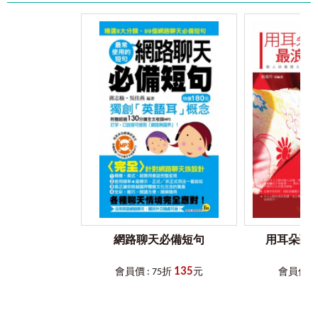
用頻率。無論你的英文基礎如何，都能從適合自己的程度開
力。
18問題和不滿 Problems
始學習，逐步提升口說能力，快速找出適合的句型，立即應
19飲食習慣 Eating Habits
用於日常對話中，保證讓你與老外對話溝通順暢無礙，輕鬆
此外，為了讓學習更高效，我們特別標示了會話句中的
達成你的英文口說目標！
關鍵字彙，並提供詳細的說明，讓你在吸收英語句型的同
Unit 5
住
Living
時，也能強化詞彙記憶。這種學習方式不僅能讓你快速掌握
1房屋種類 Types of Housing
我敢保證！
實用句型，還能幫助你建立更扎實的詞彙庫，讓你在對話中
2屋內各處 Rooms, Areas and Other Parts in a House
和外國人溝通，用這
8,000
句會話就夠了！
表達更自如。
3傢俱 Household furniture
4電器設備 Household Appliances and Other Electrical Appliances
●
語調與重音，讓你的英語更自然、更道地
5水電 Electrical and Plumbing Terms
一本抵三本！
許多人即使學會了完整的句子，卻仍然難以
6家事 Housework
《最強英語會話
8,000
》不僅是會話書，更是一本單字書、旅
擁有流利的口說能力，這往往是因為忽略了語調與重音。事
遊會話書！
實上，在英語會話中，語調與重音比單純的發音更重要！同
早上
In the Morning
■
【會話書】
8,000
句「英語會話辭典」
樣的一句話，語調不同，表達出的情感與語意可能大相逕
7盥洗 Get Ready
《最強英語會話8,000》精選收錄內容最完整的英語會話句。
庭。因此，本書特別標示了每一句英語會話的 輕重音與語
8問候 Greeting in the Morning
遇到臨時需要開口的時刻別慌張，隨翻隨找，都能馬上找到
調，幫助你掌握道地的語音節奏，確保你的發音不僅清晰，
你想要說的那一句。一書在手，讓你遇到老外時，能完整表
更能貼近母語人士的語感。
晚上
In the Evening
達、決不再詞窮。
9睡眠 Sleeping
網路聊天必備短句
用耳朵聽
●
專業錄音，
13
小時音檔，讓你隨時隨地練習口說
10租屋 Renting and Leasing
■
【單字書】單字量更勝
7,000
單字
學語言，最重要的是「聽」與「說」的訓練。因此，
135
《最強英語會話8,000》每一則例句皆延伸關鍵字彙，讀者學
會員價 : 75折
元
會員價 : 
《最強英語會話8,000》特別邀請專業外籍教師錄製長達13小
Unit 6
行
Transportation
習會話句的同時，更能對關鍵字彙加深印象。不僅奠定會話
時的音檔，完整收錄全書8,000句英語會話，提供中英雙語和
1方向 The Various Directions
的基礎實力，也能廣泛提升英語單字量，單字、會話雙管齊
全英文音檔，讓學習者能夠透過「跟讀」與「模仿」來強化
2問路 Asking for Directions
下，學習能量加倍再加倍！
發音與語感，長時間浸泡在英語環境中，自然就能培養出流