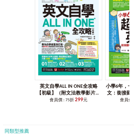
20確認 Confirming
音檔，由作者Brian Foden錄製全長13小時的8,000句音檔，無
論你的英文程度在哪裡，都能依個人需求自由選擇，用耳朵
Unit 4
食
Eating
學習最道地、標準的發音。隨時隨地聽、跟、念，不知不覺
【編者序】
1餐具 Cultery
中培養英語聽說的好習慣！
在學習英語的過程中，許多學習者最大的困擾就是「開
2廚具設備 Cooking Utensils and Appliances
口說不出來」。明明已經背了大量單字、熟悉各種文法規
3飲料 Drink
■
最強
4
用「關鍵句」記「關鍵字」！
則，但當真正需要用英語溝通時，卻總是卡住，甚至只敢用
4食物種類Meat and Seafood
從會話句中學習搭配使用的關鍵字彙、慣用語、句型，透過
簡單的單詞應付對話。這樣的問題，究其根本，往往來自於
5肉類 Meat
擴散式的學習方法，讓你不只是記住單一的句子，而能以一
缺乏「實用會話句型」的積累。如果你曾經有過類似的困
6海鮮 Seafood
句帶多字，迅速擴充字彙量，大幅提升學習效率，由小而大
擾，那麼《最強英語會話8,000》正是為你而設計的一本書！
7甜點 Desserts
的擴散學習法，能將所學習到的內容納入長期記憶中，真正
8蔬菜 Vegetables
做到學一句就能靈活運用十句，達到學一次用一輩子的閱讀
本書專為想學好英語會話的讀者量身打造，全書內容由
9水果 Fruit
成效！
外籍作者Brian Foden 親自撰寫，收錄了外國人從早到晚都會
10其他食物食材 Other Food
使用的英語會話句。無論是日常對話、職場溝通，還是旅行
11份量、容器 Portions
■
最強
5
標示「輕重音」及「尾音語調」！
出國時的應對表達，這本書都能幫助你掌握最道地的表達方
12決定餐廳 Deciding on a Restaurant
英文自學ALL IN ONE全攻略
小學6年，一
每一則英語會話句皆貼心標示出每個字彙的輕重讀音及及尾
式。如果你希望擺脫台式英語，說出自然流暢的英語會話，
13預約 Making Reservations
【初級】（附文法教學影片＋
文：銜接國中
音語調，精準掌握英語發音規則與節奏感。搭配作者Brian
那麼這本書絕對值得一讀！
14點餐 Ordering Food
299
「Youtor App」內含VRP虛擬點
基礎英文【虛
會員價 : 75折
元
會員價 : 
Foden錄製的專業音檔，從基本發音到進階語調，一次練習到
讀筆＋2000單字電子書＋字母
「Youtor A
位，真正掌握外國人講話的節奏與語感，說英文從此更自
●
「擴散式學習法」，讓你真正記住英語會話
用餐中
Things to Say during a Meal
筆順練習表）
讀筆＋200題
信、更流暢，保證你一開口，連老外都讚嘆不已！
我們在學習語言時，最怕的就是「記住了，卻用不出
15問答 General Comments and Questions about a Meal
母筆劃
來」，或者「記住了，卻轉眼就忘」。為了幫助學習者有效
16讚美餐點∕餐廳 Complimenting
■
最強
6
學習目標明確，馬上找到想說的話！
掌握會話內容，本書運用了「擴散式學習法」，透過「關鍵
17抱怨批評餐點∕餐廳 Complaining and Criticizing a
同類型推薦
精心設計難易度逐步提升的編排方式，並以星號清楚標示常
句」來記憶「關鍵字」，由大至小又由小而大地建立語言能
Meal/restaurant