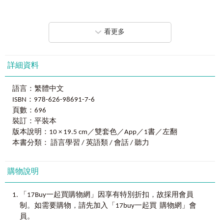
《最強英語會話8000》都能讓你從「只敢想」變成「勇敢
12臉和皮膚 Face and Skin
說」！
Fortunately, help is available. Well-written and organized
13髮型 Hair
educational material can go a long way towards making life less of
14體型 Body Type
看更多
從今天開始，翻開這本書，你就能隨時隨地輕鬆說出道地英
a struggle for those studying English. With this book, the editor
15種族 Racial Characteristics
文！
and I have created a comprehensive, effective tool designed to
16詢問特徵 Questions about Appearance
只要擁有《最強英語會話8,000》，你的英語口說力一定能真
greatly assist and stimulate your learning experience. The book
17身心障礙 Physical Problems
正被看見！
deals with a large variety of practical, everyday vocabulary that
詳細資料
18人生階段 Life Stages
想說的英語會話，這裡真的通通都有！
you will encounter and use in English-speaking environments.
Whether you are a low-level, intermediate or even upper-
健康
Health
語言：繁體中文
intermediate English speaker, this book can help you.
19疾病 Illness and Conditions
ISBN：978-626-98691-7-6
▍狂銷熱賣，佳評如潮！
20醫院診所 At the Hospital / Clinic
頁數：696
《最強英語會話8000》為《史上最強英語會話8,000》最新修
The content is divided into different levels to make it easier
訂版。
裝訂：平裝本
for you to determine which words and phrases are more relevant
to your needs. To make the key words and phrases more
版本說明：10 × 19.5 cm／雙套色／App／1書／左翻
Unit 2
情緒表達
Emotional Expression
《史上最強》系列，出版近20年，全亞洲銷售近250萬本！
meaningful, they are presented in full sentences. In addition, the
本書分類： 語言學習 / 英語類 / 會話 / 聽力
1抱怨 Complaining
《史上最強英語會話8,000》狂銷熱賣，臺灣、港澳、星馬、
book features intonation marks to help you pronounce the
2挫折、煩惱、壓力 Frustration, Annoyance, and Pressure
中國佳評如潮！
vocabulary like a native English speaker. Not only is the book a
3面對生氣、壓力過大的人 Things to Say to Someone Who is
《史上最強英語會話8,000》保證史上最強、最實用，買過的
購物說明
valuable learning tool, it can act as a type of conversation
Stressed Out or Angry
人都說「讚」！
dictionary in which you can look up vocabulary according to the
4快樂 Happiness
different topics when necessary.
，
「17Buy一起買購物網」因享有特別折扣
故採用會員
5悲傷 Sadness
今因應時代趨勢修訂部分內容，推出最新修訂版《最強英語
。
，
6同情 Sympathy
制
如需要購物
請先加入「17buy一起買 購物網」會
會話8000》！
While learning English is indeed more challenging than most
7肯定、懷疑 Certainty and Doubt
員。
保留原本最強、最實用的特色，