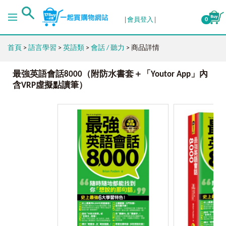
會員登入
0
首頁
>
語言學習
>
英語類
>
會話 / 聽力
> 商品詳情
最強英語會話8000（附防水書套＋「Youtor App」內
含VRP虛擬點讀筆）