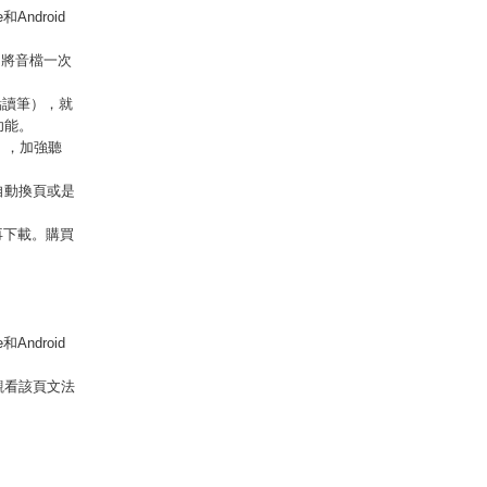
Android
，將音檔一次
點讀筆），就
功能。
），加強聽
自動換頁或是
再下載。購買
Android
觀看該頁文法