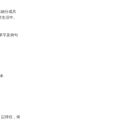
再細分成共
於生活中。
文單字及例句
版本
、記得住，保