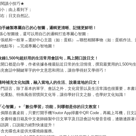
圖閱讀小技巧★
到小；由上看到下；
到右；日文自然記。
動手繪製專屬自己的心智圖，邏輯更清晰、記憶更鮮明！
7張心智圖後，還可以用自己的邏輯打造專屬心智圖：
一張紙和一枝筆→選好中心主題（如：蛋糕）
→
聯想相關事物（如：蛋糕作法、
的地點等）
→
完成專屬心智地圖！
收錄
1,500
句超好用的生活常用會話句，馬上開口說日文！
開口都是白學，作者依據各種最貼近日常的生活情境，撰寫最實用的1,500句
補充會話中關鍵單字的中文意思和用法，讓你學得好又學得巧！
適時補充文化知識，融入當地人的生活、說最道地的日文！
一門語言，除了基本的單字、會話之外，文化背景以及生活常識也很重要，本書
文化重點、特殊風俗習慣與文化等，讓你學好日文之餘，也學好文化知識！
「
心智圖
」＋「
數位學習
」功能，
到哪都是你的日文教室！
侷限在書桌前，只要打開手機Youtor App掃書中QR Code，再戴上耳機，日
。全書特邀日籍及中文老師錄製中日文單字及日語會話句發音音檔，邊聽邊跟著
和語調，口說能力絕對快速提升！
不含光碟也未提供光碟燒錄服務。