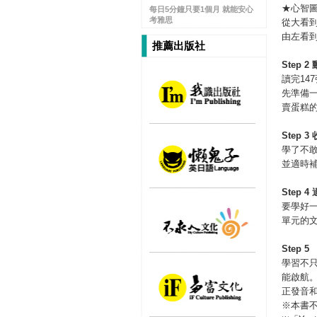
★心智
每日5分鐘只要1個月 就能安心
考雅思
從大看
由左看
推薦出版社
Step 2
讀完14
先準備
賣蛋糕
Step 3
學了不敢
並適時
Step 4
要學好
單元的
Step 5
學習不只
能啟航
正發音
※本書