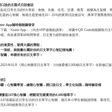
開口說的主題式日語會話
最貼近日常生活的6大章節：食物、衣服、住宅、交通、教育、娛樂為主架構，
小主題的心智圖，每個主題更補充10～15句的實用日語會話句，將單字實際應用
tor App
隨時都能聽發音
下載「Youtor App」（內含VRP虛擬點讀筆），掃書中QR Code就能聽取日
音檔。有效運用零碎時間學習，日文實力絕對能快速提升。
憶的連貫性，發揮大腦的潛能，
、一張紙，就能畫出屬於你的日文單字心智記憶地圖！
心智圖，串聯所有的日文單字！
2021年01月《用心智圖背日文單字：1分鐘看懂3,000個日文單字》全新修訂
說明】
步驟：心智圖學習
→繪製心智圖→開口說日文→學文化知識→
隨時聽音檔
讀懂這
147
張心智圖，輕鬆背完最實用的
4,000
個單字！
錄147張最貼近日常生活的日文單字心智圖，連日本小學生都能讀得懂、看得完
完4,000個實用日文單字！