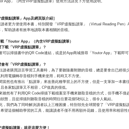
utor App」（內含VRP虛擬點讀筆）使用方法請見下方使用說明。
P
虛擬點讀筆」
App
及網頁版介紹］
讀者更方便使用本書，特別開發「VRP虛擬點讀筆」（Virtual Reading Pen）
本，幫助讀者有效率地讀取本書相關的音檔。
下載「
Youtor App
」（內含
VRP
虛擬點讀筆）
裡下載「
VRP
虛擬點讀筆」？
者可以掃描書中的QR Code連結，或是於App商城搜尋「Youtor App」下載即
麼會有「
VRP
虛擬點讀筆」？
以往讀者購買語言學習工具書時，為了要聽隨書附贈的音檔，總是要拿出已經很少
或利用電腦轉存音檔到手機來使用，耗時又不方便。
坊間當然也有推出「點讀筆」來改善此種學習上的不方便，但是一支筆加一本書
，且各家點讀筆又不相容，CP值真的很低。
來雖然有了利用QR Code掃描下載檔案至手機來聽取音檔的方式，但手機不僅
的狀態，且從掃描到聽取音檔的時間往往要花個5秒以上，很令人氣結。
因此，我們為了同時解決讀者以上三種困擾，特別領先全球開發了「VRP虛擬點
，希望這個輔助學習的工具，能讓讀者不僅不用再額外花錢，且使用率和相容性
P
虛擬點讀筆」就是這麼方便！