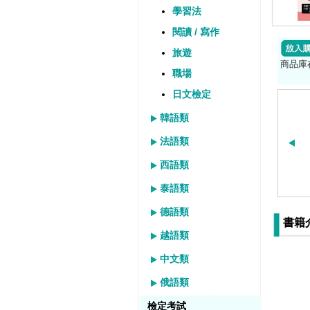
學習法
閱讀 / 寫作
旅遊
商品庫
職場
日文檢定
韓語類
法語類
西語類
泰語類
德語類
書籍
越語類
中文類
俄語類
檢定考試