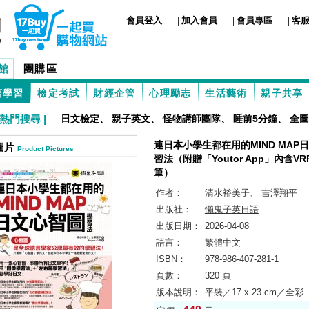
|
|
|
|
會員登入
加入會員
會員專區
客
館
團購區
言學習
檢定考試
財經企管
心理勵志
生活藝術
親子共享
熱門搜尋 |
日文檢定
、
親子英文
、
怪物講師團隊
、
睡前5分鐘
、
全圖
連日本小學生都在用的MIND MAP
圖片
Product Pictures
習法（附贈「Youtor App」內含V
筆）
作者：
清水裕美子
、
吉澤翔平
出版社：
懶鬼子英日語
出版日期：
2026-04-08
語言：
繁體中文
ISBN：
978-986-407-281-1
頁數：
320 頁
版本說明：
平裝／17 x 23 cm／全彩