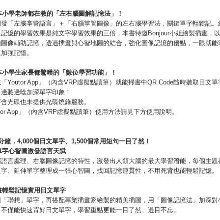
本小學老師都在教的「左右腦圖解記憶法」！
開發「左腦掌管語言」＋「右腦掌管圖像」的左右腦學習法，關鍵單字輕鬆記。
記憶的學習效果是純文字學習效果的三倍，本書特邀Bonjour小姐繪製插畫，
由圖像輔助記憶，透過插畫與心智地圖的結合，強化圖像記憶的優點，一眼就能
速加強記憶。
本小學生家長都驚嘆的「數位學習功能」！
「Youtor App」（內含VRP虛擬點讀筆）就能掃書中QR Code隨時聽取日文
，邊聽邊唸加深單字印象！
不含光碟也未提供光碟燒錄服務。
utor App」（內含VRP虛擬點讀筆）使用方法請見下方使用說明。
分鐘，
4,000
個日文單字、
1,500
個常用短句一目了然！
單字心智圖激發語言天賦
腦語言處理、右腦圖像記憶的特性，激發出人類大腦的最大學習潛能，每個主題
反字、延伸單字整理成一張心智圖，找回記憶連貫性，不用死背也能輕鬆記憶。
畫輕鬆記憶實用日文單字
「聯想」單字，再搭配專業插畫家繪製的精美插圖，用「圖像記憶法」加深對4,
，不僅能快速背好日文單字，學習重點更能一目了然、過目不忘。