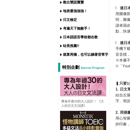
教出雙語寶寶
l
連日
地表最強強強！
用圖像
明，圖像
日文檢定
讀者藉
考遍天下無敵手！
點，快
日本語語言學校都在教
l
連日
站長推薦!!
手機下載
音音檔
就算再懶，也可以躺著背單字
※本書
※「Yo
特別企劃
Special Program
▍只要
1
1.
日文
結合左
字、相
專為年過30的大人設計！ 《大
人的日文文法課》
2.
用插
用心智圖
的印象