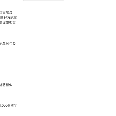
智圖教學課程＋線上測驗
100道單字填空題＋
經實驗證
「Youtor App」內含VRP虛
以圖解方式讓
擬點讀筆）
掌握學習重
單字及例句發
都將相似
000個單字