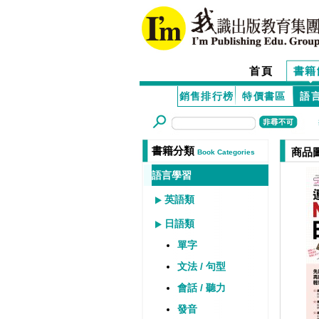
首頁
書籍
銷售排行榜
特價書區
語
書籍分類
商品
Book Categories
語言學習
英語類
日語類
單字
文法 / 句型
會話 / 聽力
發音