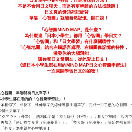
日文單字不是不好背，只是沒找對方法！
不是不會用日文聊天，而是有更輕鬆的方法找話題！
日文真的毋須死記硬背，
單靠「心智圖」就能自然記憶、開口說！
「心智圖
MIND MAP
」是什麼？
為什麼連「日本小學生」都用「心智圖」學日文？
「心智圖」和「日文學習」有什麼關聯性？
「心智地圖」結合左腦語言處理、右腦圖像記憶的特性，
激發你的大腦潛能，
讓你和日文當朋友，從此愛上日文！
《連日本小學生都在用的
MIND MAP
日文心智圖學習法》
一次揭開學習日文的祕密！
張心智圖，串聯所有日文單字！
本小學生都在用的的「心智圖學習法」！
表示相似字、相反字、延伸單字的線條連接主題單字，完成一目了然的心智圖，
30個日文單字！
テイクアウト（外帶）」的相似字是「持ち帰り（外帶）」，相反字則是「店内
，再加入「使い捨て食器（免洗餐具）」、「割り箸（免洗筷）」等延伸補充單
以「外食」為主題的心智地圖！