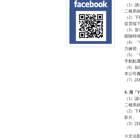
（1）讀者
二種系
（2）下
從雲端
（3）當
能隨時掃
（4）「
力練習
（5）
手動點
（6）
本公司
（7）
4.
用「
Y
（1）讀者
二種系
（2）下
影片。
（3）
※文法