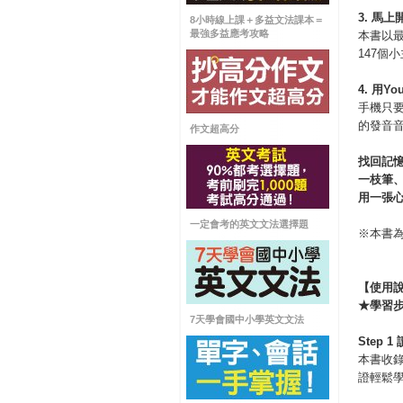
3.
馬上
8小時線上課＋多益文法課本＝
最強多益應考攻略
本書以
147個
4.
用
You
手機只要
的發音
作文超高分
找回記
一枝筆
用一張
一定會考的英文文法選擇題
※本書為
【使用
★學習
7天學會國中小學英文文法
Step 1
本書收
證輕鬆學