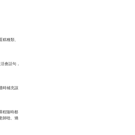
蛋糕種類、
生活會話句，
適時補充該
文課程隨時都
老師唸、矯