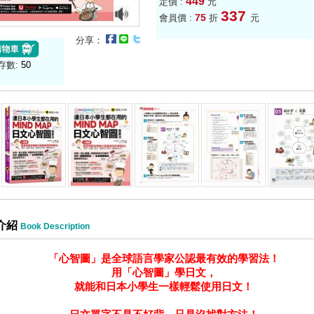
449
定價 :
元
337
75
會員價 :
折
元
分享：
存數:
50
介紹
Book Description
「心智圖」是全球語言學家公認最有效的學習法！
用「心智圖」學日文，
就能和日本小學生一樣輕鬆使用日文！