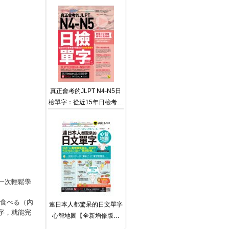
App+1CD）
真正會考的JLPT N4-N5日
檢單字：從近15年日檢考題
中挑選出的日檢高頻單字
（附贈「Youtor App」內含
VRP虛擬點讀筆）
一次輕鬆學
で食べる（內
連日本人都驚呆的日文單字
字，就能完
心智地圖【全新增修版】
（附17組拉頁＋專家講解心