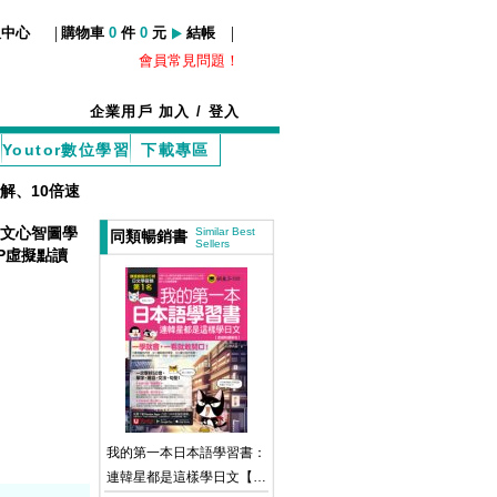
|
|
服中心
購物車
0
件
0
元
結帳
會員常見問題！
企業用戶
加入
/
登入
Youtor數位學習
下載專區
解、10倍速
日文心智圖學
Similar Best
同類暢銷書
Sellers
RP虛擬點讀
我的第一本日本語學習書：
連韓星都是這樣學日文【虛