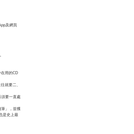
App及網頁
可。
在用的CD
往往就要二、
必須要一直處
讀筆」，並獲
也是史上最