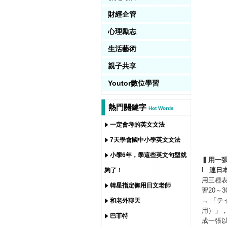
財經企管
心理勵志
生活藝術
親子共享
Youtor數位學習
熱門關鍵字
Hot Words
一定會考的英文文法
7天學會國中小學英文文法
小學6年，學這些英文句型就
▍用一
l
連日
夠了！
用三種
韓星指定御用日文老師
習20～
→ 「
和老外聊天
用）」
巴菲特
成一張