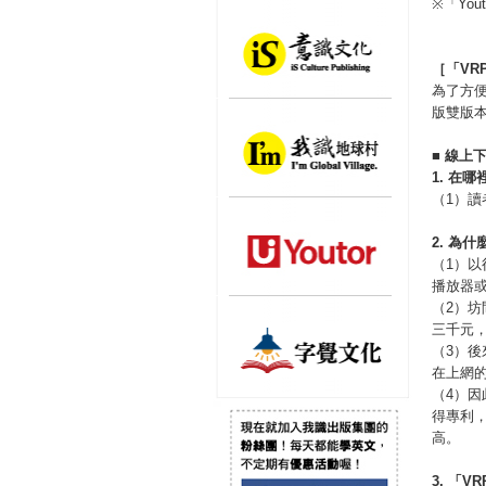
※「Yo
［「
VR
為了方便
版雙版
■
線上
1.
在哪
（1）讀
2.
為什
（1）
播放器
（2）
三千元
（3）後
在上網
（4）
得專利
高。
3.
「
VR