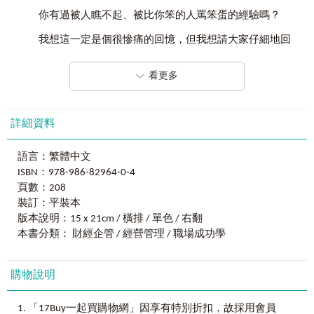
自己，才有辦法把手伸到垃圾桶裡，找出可以讓自己活下去
確定自己想要的，才能找到行為的動力
你有過被人瞧不起、被比你笨的人罵笨蛋的經驗嗎？
的東西」，堀之內社長也從幫助他可以繼續苟活的垃圾堆
成功法則
3
：天公疼憨仔，懂得感恩的人才配擁有好運
中，找出了他繼續活下去的力量，也從垃圾堆中創造出年營
我想這一定是個很慘痛的回憶，但我想請大家仔細地回
收102億元，全日本200家連鎖店舖的生意，如果不是那一種
想當時所受到的侮辱。
世界上最難還的就是──恩情
失敗後的急迫性，我想也沒辦法成就出一定會成功的失敗經
驗學吧！
看更多
因為這個「侮辱」將是你累積成為「野良犬」必備的經
擁有真正的「自信」，而不是「自負」
驗值。
在書中，堀之內社長不斷告訴我們，要接受最糟糕時候
真正的「聰明」就是能看到自己的「無知」
的自己，社長從他的家鄉鹿兒島離開，到東京的路上花光了
還記得那時候，我因為還不出錢來，差點被逼上絕路，
詳細資料
身上的最後一分錢，沒有任何人的幫助、奧援，所以他變成
懂得感謝讓你擁有更多朋友
最後淪落到變成流浪漢，吃著別人不要的剩菜剩飯，我才終
了流浪漢，睡在路邊並吃著垃圾桶內的食物。在一次翻垃圾
於感受到他人鄙視的目光有多麼傷人。
找到讓人幫你的方法
桶找東西吃的時候，他從鏡中看到自己的潦倒，也從鏡中再
語言：繁體中文
一次真正發自內心的接受了自己，進而得到了人生和事業的
路人鄙視的眼神就像利針一樣，一直猛往我的心裡刺進
ISBN：978-986-82964-0-4
平時累積的信用會在危急時發揮作用
大成功。
去。那種丟臉、受盡侮辱的感覺，幾乎就快把我逼瘋了。
頁數：208
小小失敗帶你走入失意深谷
裝訂：平裝本
人生的旅途中，沒有人能夠完全順遂的過完他的一生。
可是，久而久之，我竟然習慣這種鄙視的眼神了。不僅
版本說明：15 x 21cm / 橫排 / 單色 / 右翻
每一次的挫折對我們而言，或許就像人生經驗中的小感冒，
如此，我甚至必須依靠別人的眼神才能活下去。直到現在，
貴人只會守護在盡全力的人身邊
本書分類： 財經企管 / 經營管理 / 職場成功學
我們的人生會在一次又一次的感冒中，不斷獲得更多的免疫
就算要我再靠撿垃圾來維持生活，我也會甘之如飴。而就在
力和韌性。大家或許都沒有堀之內社長那樣流浪漢般的命
我轉變心境，拚命讓自己活下去的時候，這些像針一般的眼
「運氣」就是「行為所產生的好結果與壞結果」
運，但也千千萬萬別像社長在書中所提到的「寵物犬」那
神竟然不再是「針」了。
購物說明
成功法則
4
：經過設計的成功將會在逆境中脫穎而出
樣，只能搖尾乞憐的等著主人賞口飯吃，可要像「野良犬」
我想，大概是因為身上已經有抵抗力了吧。在不知不覺
般，有著無比的韌性、耐力和找到食物的敏銳眼光。
「成功」就是當一無所有時，還能繼續堅持目標
中，我的身體開始自動產生足以對抗這種鄙視眼神和侮辱的
，
「17Buy一起買購物網」因享有特別折扣
故採用會員