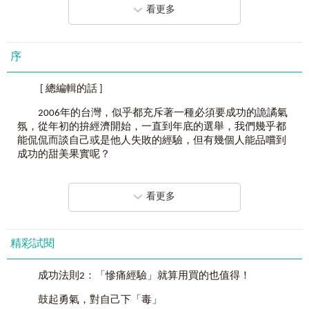
見的東西
4. 經過設計的成功將會在逆境中脫穎而出
看更多
處在生死關頭的人能力最強！
5. 用力「賺」，大膽「花」
深感人間失格的我，差點走上自殺之路
6. 傾盡全力，用直球和命運一決勝負！
序
遵循自然法則便是「生存本能」
7. 靠敏銳的感覺嗅出真理
[ 總編輯的話 ]
成功必須是經過設計的
被公司當成隱形人而心有不甘的你
2006年的台灣，似乎都充斥著一種必須要成功的詭譎氣
沒人格，不過是隻會「無故狂吠的野良犬」！
總是遇不到伯樂而悶悶不樂的你
氛，從年初的拚經濟開始，一直到年底的選舉，我們幾乎都
能侃侃而談自己或是他人失敗的經驗，但有幾個人能品嚐到
成功法則
2
：「慘痛經驗」就算用買的也值得！
無法滿足於現狀，拚命想往遠大目標邁進的你
成功的甜美果實呢？
鼓起勇氣，對自己下「毒」
這樣的你，才是擁有百分百「野良犬」特質的人
忘了是在哪篇採訪稿中看到，政大的心理系教授許文耀
說：「失敗其實是一尊學習的菩薩，失敗會造成一定要改變
將撿垃圾的自己當作另一個人
看更多
也正符合《Ｖ型人生的失敗成功學》所傳達的最終思想
的急迫性，如果能夠愈早練習，就能愈早發現自己的死
將失敗經驗化為對抗人生的免疫力
穴。」我想堀之內九一郎社長一定更能體會這句話真正的意
義吧！
精彩試閱
只有嘗過痛楚的人才能真正覺醒
堀之內九一郎社長，在35歲那一年因為負債一億日圓的
失去的信譽，得累積十次的良好信用才能再度建立
關係，甚至變成了流浪漢，他必須要從垃圾堆中找出可以吃
成功法則2：「慘痛經驗」就算用買的也值得！
的東西，哪怕食物已經隱隱透出酸腐的氣味，他書中說到
人不是為了「未來」活著，而是為了「創造過去」
「不是在意別人的眼光，而是你必須先說服自己，進而戰勝
鼓起勇氣，對自己下「毒」