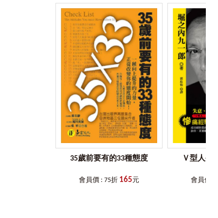
沒有，但事實上牠們卻是處在時時備戰的嚴苛環境中。
那種侮辱和借錢時所受到的侮辱是一模一樣的。
老闆在節稅前一定要考慮的事
我在《從谷底翻身的成功法則》一書中，曾經跟大家提
向人低聲下氣，有時甚至被人罵到臭頭，這種屈辱，不
到當我還是流浪漢時所發生的種種丟臉行為，沒想到竟然收
要收穫，就必須先懂得付出
用想，我就經歷過好幾次，不過最後我還是活過來啦，而且
到許多讀者的來信，紛紛向我表達他們內心的感想。
我還能重新創業，達到自己的目標。
豐厚的獎金足以喚起員工士氣
其中，有些是因為債務，每天忙著趕三點半的商人；或
正因為我曾經受過無數次的侮辱，所以就算我落魄到身
認清「想要」與「購買」的不同
是眼看著身為企業老闆的先生陷入破產危機的太太；以及不
無分文，我還是告訴自己：「反正最差也就這樣了，從頭再
知該如何處理人際關係的女性讀者、每天茫然地打工，想藉
來吧！」於是，這樣的想法讓我漸漸地儲備了抵抗力。
做生意是一種「技術」。
機尋找合適工作的社會新鮮人……
想賣出第三十一間房子的話，就得先創造賣出第一棟房子的
當你能夠把別人的鄙視眼神當成「預防接種」的時候，
成功銷售術
我真的很驚訝，沒想到我的著作竟然能造成這麼大的迴
就會發現，鄙視的行為其實一點也不可怕，反而可以化身成
響，不分男女，跨足各行各業，更跳脫出年齡的界線，不禁
保護自己的力量。
藉由利益分配創造更大的利潤
讓我回憶起那段艱苦的「低潮期」。
所以，每當我又遇到讓我難過不堪的情況時，我就會告
懂得把錢用在別人身上，就表示你成功了！
心中一直有股不可思議的感覺衝上心頭。因為，我真的
訴自己：「現在只是在蓄積我的抵抗力而已，別怕。」同樣
不知道自己是怎麼從Ｖ型谷底爬上來的。
成功法則
6
：撐到最後一秒才發箭，用「直球」決一勝負！
地，當你因為別人的誹謗中傷而氣到全身發抖的時候，你要
35歲前要有的33種態度
Ｖ型人生
告訴自己：「這股力量將轉化為自己成長的力量，有一天我
有許多讀者在信中提到他們之前碰到的慘事，看到這群
試著每隔一個小時將眼前的千元大鈔付給公司員工
會成功的。」
擁有「野良犬」般特質的人們，使盡吃奶的力量甩開挫敗，
165
會員價 : 75折
元
會員價 : 
一步步地走出失意的日子，看了就讓人眼眶泛淚。
「和經營者相同的觀點與危機意識」是野良犬型上班族所必
所以，我把所有的屈辱都當作一種「毒」，把這些毒素
備的
植入身體內，蓄積自己成功的能量。
這些讀者的真實案例讓我發現：不管大眾給予怎樣難聽
的評論，就算走在路上會被扔雞蛋也罷，他們還是堅持走自
成為一個敢冒險的上班族
因此，我敢在這裡大聲地跟各位說：「慘痛的經驗就算