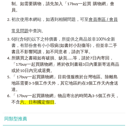
「V型人生」象徵著從跌到谷底翻身後的圖像，更代表
抵抗力了。
。
，
制
如需要購物
請先加入「17buy一起買 購物網」會
欲望就是目標
著成功後舉著V型手勢的開心。如果能從每一次的失敗中得
員。
當微小的細菌悄悄滲入到體內的時候，我有了完整的抵
到經驗和學習，那就是屬於自己真正的失敗成功學啊！因為
徹底實現自我的五大層次
抗力來和病菌對抗，就像接種疫苗一樣，連「內心」都做足
每次的失敗，不就藏著下一次成功的密碼嗎？
初次使用本網站，如遇到相關問題，可至
會員專區 / 會員
了準備。有了這種經驗之後，別人的鄙視眼神或是任何諷刺
沒有欲望就沒有未來
的言語，對我來說，根本就是小兒科。
常見問題
中查詢。
對「欲望」的恐懼
[ 作者序 ]
社會上有些人會過度在意別人的眼光，或者因為一些芝
6折(含6折)以下之特價書，所提供之商品並非100%全新
麻綠豆大的批評就抓狂，甚至還有人因為氣憤過了頭而去殺
付出的犧牲將化成幸福反饋
書，有部份會有小小
，
瑕疵(如書封小刮傷等)
但並非二手
你是一隻向飼主搖尾乞憐的「寵物狗」，還是縱横荒野
人。這些人之所以會做出這種逾矩的行為，全是因為他們的
，
，
書且不影響閱讀
如不同意者
請勿下單。
的「野良犬」呢？
「成功」的定義就在於你以哪種角度想
抵抗力太弱了。
，
所購買之書籍如有破損、缺頁……等，請於7日內寄回
我一直以身為「野良犬」1為榮。
「17buy一起買購物網」將於收到書籍3日內重新寄送商品
「社會型成功」與「自我型成功」
我相信，沒有人的一生是完全沒經歷任何挫折的。每個
或於10日內完成退費。
人一定或多或少會有被侮辱的經驗，只是程度上的差別而
但是，當你第一次聽到「野良犬」的時候，腦中浮現的
機會不會順勢而生，而是「能力」的產物
已。
「 17buy一起買購物網」目前僅服務於台灣地區。除離島
會是什麼畫面呢？
地區需要3-5個工作天外，其它地區約在3個工作天內會送
坐待機會降臨
當時雖然受到了很大的羞辱，但至少自己現在還活著。
我們常聽到「勝犬」、「敗犬」2這樣的形容詞。但，
達。
你必須隨時隨地認清這一點，並且反覆地磨鍊自己，提早為
成功法則
5
：用力「賺」，大膽「花」
「野良犬」卻兩者都不是。在野良犬身上，我們聞不到勝敗
「 17buy一起買購物網」物品寄出的時間為3-5個工作天，
自己儲備抵抗力。
的氣味，只是在隱約中透著一股力量，雖然低調卻又無法忽
不含
六、日和國定假日
。
搭乘頭等艙的優缺點
視。因為牠們只要發現目標有了些微變化，就會在瞬間轉變
我過著身無分文的生活好幾個月，所以我只能吃別人不
成「勝犬」，這是我們在平時不會發現的。
要的剩菜剩飯，也因為沒錢，所以必須常常向別人低頭。但
懂得用錢，才知道怎麼賺錢
同類型推薦
這跟負債的金額多少沒有太大的關係，為什麼呢？因為不管
野良犬雖然表面上看起來閒散自由，像是絲毫競爭力也
慢慢收錢，快快付錢
是一萬元、一百萬元，甚至是區區一千元，只要還不出來，