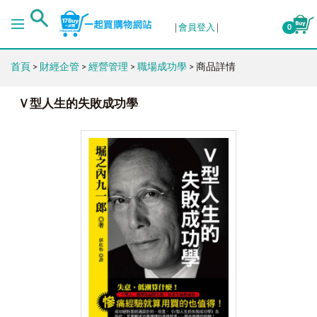
會員登入
0
首頁
>
財經企管
>
經營管理
>
職場成功學
> 商品詳情
Ｖ型人生的失敗成功學