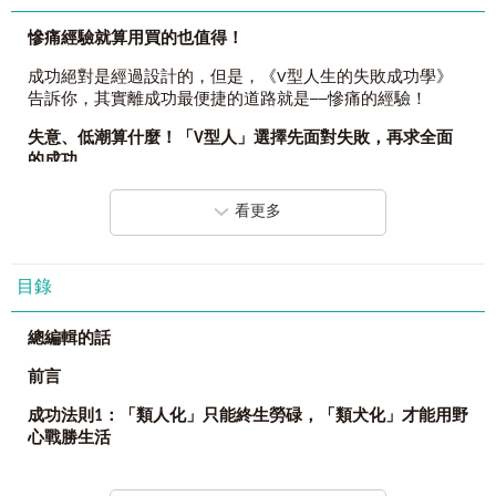
慘痛經驗就算用買的也值得！
成功絕對是經過設計的，但是，《V型人生的失敗成功學》
告訴你，其實離成功最便捷的道路就是──慘痛的經驗！
失意、低潮算什麼！「
V
型人」選擇先面對失敗，再求全面
的成功。
這裡提到的「V型人生」，是象徵著一種跌到谷底後翻身的
看更多
圖像，更代表著成功後舉著V型手勢的喜悅。每一次的挫敗
對我們而言，或許就像人生經驗中的小感冒，而我們的人生
會在一次又一次的感冒中，不斷獲得更多的免疫力和韌性，
目錄
最終朝著另一個高峰邁進。
向
V
型頂端邁進七大步
總編輯的話
1. 「類人化」只能終生勞碌，「類犬化」才能用野心戰勝生
前言
活
成功法則
1
：「類人化」只能終生勞碌，「類犬化」才能用野
2.「慘痛經驗」就算用買的也值得！
心戰勝生活
3. 天公疼憨仔，懂得感恩的人才配擁有好運
利用野良犬為了生活而存在的靈敏嗅覺，便能發現原本看不