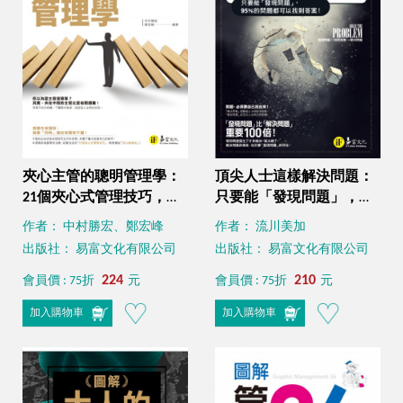
夾心主管的聰明管理學：
頂尖人士這樣解決問題：
21個夾心式管理技巧，讓
只要能「發現問題」，
你成為老闆和下屬的溝通
95%的問題都可以找到答
作者： 中村勝宏、鄭宏峰
作者： 流川美加
核心
案！
出版社： 易富文化有限公司
出版社： 易富文化有限公司
224
210
會員價 : 75折
元
會員價 : 75折
元
加入購物車
加入購物車