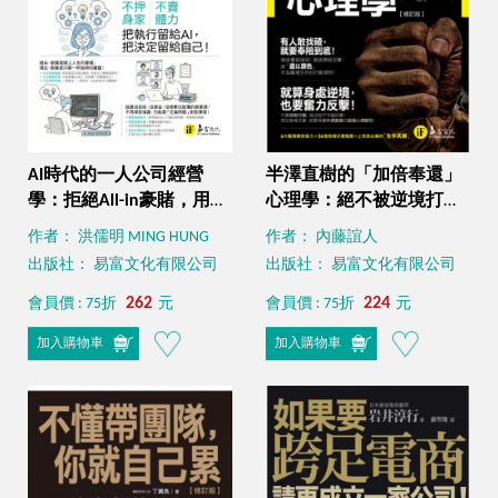
AI時代的一人公司經營
半澤直樹的「加倍奉還」
學：拒絕All-in豪賭，用一
心理學：絕不被逆境打倒
杯咖啡的代價，開啟你的
的祕密【修訂版】
作者： 洪儒明 MING HUNG
作者： 內藤誼人
創業路！
出版社： 易富文化有限公司
出版社： 易富文化有限公司
262
224
會員價 : 75折
元
會員價 : 75折
元
加入購物車
加入購物車