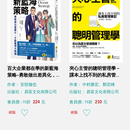
百大企業都在學的新藍海
夾心主管的聰明管理學 ─
策略─勇敢做出差異化，才
課本上找不到的私房管理
能贏得大商機Blue Ocean
筆記 （暢銷修訂版）
作者： 安部徹也
作者： 中村勝宏、鄭宏峰
Strategy
出版社： 易富文化有限公司
出版社： 易富文化有限公司
224
210
會員價 : 75折
元
會員價 : 75折
元
絕版
絕版