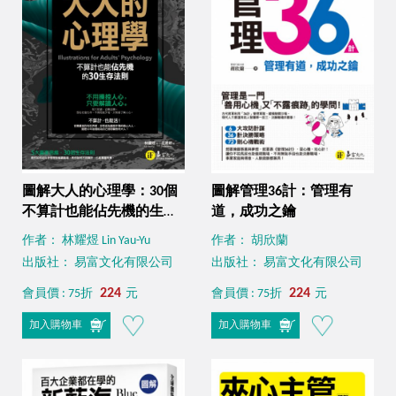
圖解大人的心理學：30個
圖解管理36計：管理有
不算計也能佔先機的生存
道，成功之鑰
法則
作者： 林耀煜 Lin Yau-Yu
作者： 胡欣蘭
出版社： 易富文化有限公司
出版社： 易富文化有限公司
224
224
會員價 : 75折
元
會員價 : 75折
元
加入購物車
加入購物車