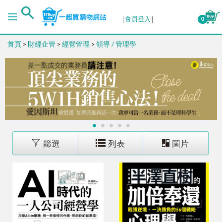
排序
會員登入
0
首頁
>
財經企管
>
經營管理
>
領導 / 管理學
出版日期 (新→舊)
出版日期 (舊→新)
銷售量 (高→低)
1
2
3
4
5
銷售量 (低→高)
篩選
列表
圖片
價格 (高→低)
價格 (低→高)