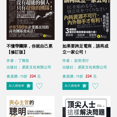
不懂帶團隊，你就自己累
如果要跨足電商，請再成
【修訂版】
立一家公司！
作者： 丁興良
作者： 岩井淳行
出版社： 易富文化有限公司
出版社： 易富文化有限公司
224
224
會員價 : 75折
元
會員價 : 75折
元
加入購物車
加入購物車