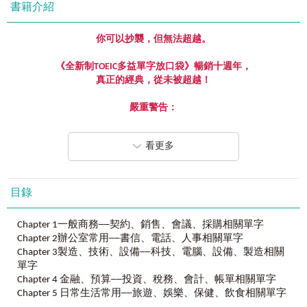
書籍介紹
你可以
抄襲，但無法超越。
《全新制
TOEIC
多益單字放口袋》暢銷十週年，
真正的經典，從未被超越！
嚴重警告：
千萬不要把這本新多益單字借朋友！
因為他們放進口袋就不會還了！
看更多
由最專業的英文老師，帶領最專業的語言專家及編輯團隊，
針對多益的考點做全方面的分析，編寫出最常考的多益單
字；
目錄
不只輕便好攜帶，還能用手機隨時聆聽內容音檔！
Chapter 1一般商務──契約、銷售、會議、採購相關單字
五個暢銷十年、賣超過十萬冊的理由──
Chapter 2辦公室常用──書信、電話、人事相關單字
內容：
Chapter 3製造、技術、設備──科技、電腦、設備、製造相關
專業陣容──
單字
由最懂英語測驗設計的蘇秦老師，搭配英文為母語的外籍老
Chapter 4 金融、預算──投資、稅務、會計、帳單相關單字
師，聯手打造最厲害的多益單字書！
Chapter 5 日常生活常用──旅遊、娛樂、保健、飲食相關單字
八大分類──