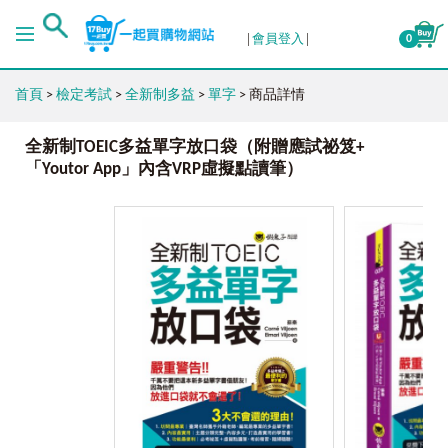
會員登入
0
首頁
>
檢定考試
>
全新制多益
>
單字
> 商品詳情
全新制TOEIC多益單字放口袋（附贈應試祕笈+
「Youtor App」內含VRP虛擬點讀筆）