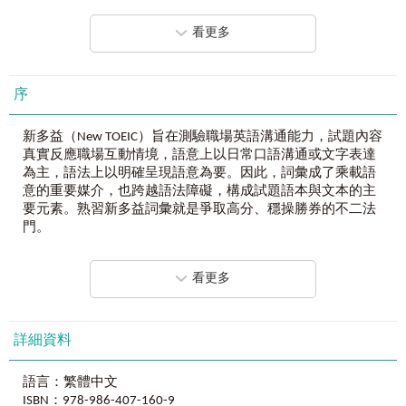
Chapter 6 多益常考名詞──多益基本必備名詞
蒐集最常考的、整理最易錯的，只為編寫出最靈活運用的情
Chapter 7 多益常考動詞──多益基本必備動詞
景分類式單字書！
看更多
Chapter 8 多益常考其他詞類──多益基本必備形容詞、副詞、
補充：
連接詞等
實用例句──
不懂得單字的應用，就枉費背單字；老師聯手寫出最道地的
【別冊目錄】
序
英文例句，讓單字應用簡單輕鬆，一次上手！
第一類 新多益易混淆單字
新多益易混淆單字
必考片語──
新多益（New TOEIC）旨在測驗職場英語溝通能力，試題內容
第二類 專有名詞
隨單字重要性補充多益必考的慣用片語，背單字、同時學會
真實反應職場互動情境，語意上以日常口語溝通或文字表達
公司員工及部門
最實用的片語用法！
為主，語法上以明確呈現語意為要。因此，詞彙成了乘載語
公司業務、財務專有名詞
意的重要媒介，也跨越語法障礙，構成試題語本與文本的主
各式組織名稱及相關詞
單字頻率──
要元素。熟習新多益詞彙就是爭取高分、穩操勝券的不二法
電腦相關專有名詞
收集各大英語測驗歷年考題、以電腦計算出題機率，再以星
門。
單位
號標示出題頻率，讓背單字更有效率！
按度量衡單位計量
品質：
然而，要如何尋得這扇通往英語高峰的法門呢？以下是
按容器計量
看更多
最資深──
幾式必修的基本功：
按形狀計量
英語教學經驗豐富的臺籍老師，聯手專業的外籍老師，打造
（一）不論英語底子如何，直攻新多益核心詞彙：雖然
表示群的部份詞
最資深的英語教學團隊。
新多益測驗沒有明訂字表，但是就其命題方向，仍然可以確
第三類 常考片語
實掌握許多必然入題的詞彙。（二）每個核心單字都要能夠
詳細資料
連接用法片語
最專業──
準確發音：語音是語言學習的根本，發音是記憶單字的基
新多益常考片語
牛津大師路易斯老師指導帶領、國內語言書編輯數量最多，
礎，不會唸的字，就無法聽音辨義或長期記憶，也沒辦法成
相同意思片語
語言：繁體中文
最專業的編輯團隊。
為得分的助力。（三）瞭解單字的定義、專業知識、與相關
ISBN：978-986-407-160-9