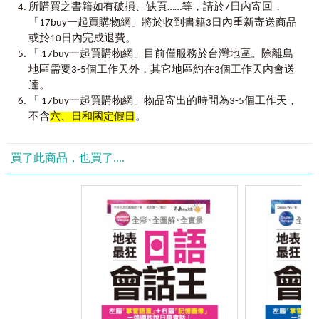
，
所購買之書籍如有破損、缺頁……等，請於7日內寄回
地利用本書學習、聽取本書的音檔。讀者只要將本書結合已
這本書的完成要感謝文藻外語學院翻譯系畢業的洪誼苓
「17buy一起買購物網」將於收到書籍3日內重新寄送商品
安裝「Youtor App」（內含VRP虛擬點讀筆）的手機，就能立
小姐悉心潤飾中文翻譯，英語科畢業杜芸甄同學的辛勤校
即使用手機隨時掃描書中的QR Code聽取本書的小故事、中英
或於10日內完成退費。
稿，摯友牛津英語大師路易思給予諸多剴切建議，還有國立
文單字與句型。「VRP虛擬點讀筆」是以點讀筆的概念做開
高雄師範大學英語系博士班陳靖奇教授特別撥冗審訂。切盼
「 17buy一起買購物網」目前僅服務於台灣地區。除離島
發設計，每次重新啟動時需要再次掃描QR Code。更多細節，
《全新制TOEIC多益單字放口袋》的出版能夠帶給廣大新多益
地區需要3-5個工作天外，其它地區約在3個工作天內會送
請參見下方使用說明。
考生既新且多的助益。
達。
蘇秦
「 17buy一起買購物網」物品寄出的時間為3-5個工作天，
【
使用說明】
不含
六、日和國定假日
。
五大使用方式──針對不同需求的全方位設計：
情境式：使用目錄中分類的八大場景，按部就班的背誦單
What is the goal of TOEIC? By simply looking at the name of
字。
the test one can see that it purposes international communication.
買了此商品，也買了....
字典式：使用索引中的字母順序，查詢不會的單字，加深印
A further goal of the Test of English for International
象。
Communication (TOEIC) is to test a student’s ability to
速讀式：搭配Youtor App聆聽音檔，快速學習單字與正確發
communicate in a business environment. The concepts of
音。
“business” and “international” are key factors in the reasons why
高手式：先看例句、再聽音檔，將單字與例句的前後文進行
so many students take the test. There is no doubt that this test,
連結。
which is recognized by language schools, multinational
應考式：先背單字的中文意思，再聽音檔複習、回想中文，
corporations and governments, is a good thing. International
訓練自己的單字反應度！
communication is a very broad and challenging concept. Culture
應考前的強心針──應試祕笈：
and tradition play immeasurable roles in how we perceive people
考前30天：將應試祕笈的單字逐一筆記，融會貫通，放入自
and act toward them. It is needless to say that the domain of
己的單字庫中。
international communication is fraught with potential problems