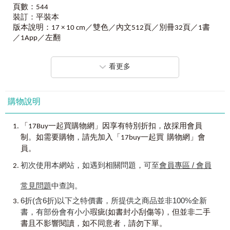
字的比較，達到掌握或預測語意的效果：例如annuity, bonus,
頁數：544
最優質──
penalty, pension, subsidy, allowance等單字皆與金錢有關，但是
裝訂：平裝本
作者攜手編輯團隊結合彼此豐富的教學與教材編寫經驗，挑
定義、專業知識各個不同，使用時機當然也不同。（四）從
版本說明：17 × 10 cm／雙色／內文512頁／別冊32頁／1書
選出最常考的單字、整理出最易混淆的用法，做出最優質的
廣泛閱讀或頻繁聽音中溫習學過的單字，同時尋找待學習的
／1App／左翻
多益單字書！
新單字：將單字從被動詞彙（passive vocabulary）轉化成主動
本書分類： 檢定考試 / 全新制多益 / 單字
便利：
詞彙（active vocabulary）的最佳方式就是運用，越常運用就
方便攜帶──
越能內化為語言知能的一部分。閱讀與聽力都是語言的吸收
看更多
小尺寸、好攜帶，重量輕、不怕累！
性技巧（receptive skills），也都是單字學習過程的重要環
節。
隨掃隨聽──
購物說明
附贈虛擬點讀筆，想要聽音檔，只需要掃描QR Code下載，就
《全新制TOEIC多益單字放口袋》是本人獻給所有準備新
能隨掃隨聽！
多益考試的讀者們一份入門法寶，因為這本書具有以下特
附贈：
色：
，
「17Buy一起買購物網」因享有特別折扣
故採用會員
應試祕笈──
嚴選多益必考三千單字，快速掌握試題趨勢。
。
，
制
如需要購物
請先加入「17buy一起買 購物網」會
書籍最後收錄考前20分鐘的快速複習別冊，特別設計了快速
依據八大命題導向分類，群組記憶效果加倍。
員。
複習的祕笈───不只有專有名詞、更有易混淆的多益必考單
模擬考試題幹精編例句，快速強化實戰功力。
初次使用本網站，如遇到相關問題，可至
會員專區 / 會員
字，只要帶到考場，心安、分數得！
精彩英文例句精巧中譯，經典好書永結英緣。
單字重要詞性分別造句，建構完整詞彙實力。
常見問題
中查詢。
虛擬點讀筆──
補充重要片語用法說明，輕鬆衍生學習效能。
只需一鍵下載，就能離線聆聽，最好用的線上音檔App！
附冊羅列多益專有名詞，引爆題目解析威力。
6折(含6折)以下之特價書，所提供之商品並非100%全新
│
線上下載「Youtor App
」（內含VRP
虛擬點讀筆）
詳列致命形似混淆字彙，獨門加持高分魔力。
書，有部份會有小小
，
瑕疵(如書封小刮傷等)
但並非二手
為了幫助讀者更方便使用本書，特別領先全世界開發「VRP
獨家貼心隨身學習設計，多多勤讀保證受益。
，
，
書且不影響閱讀
如不同意者
請勿下單。
虛擬點讀筆」（Virtual Reading Pen），讓讀者可以更有效率