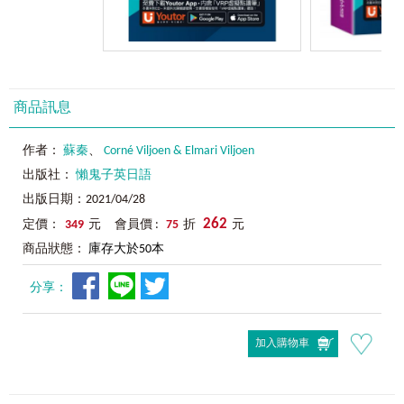
商品訊息
作者：
蘇秦
、
Corné Viljoen & Elmari Viljoen
出版社：
懶鬼子英日語
出版日期：2021/04/28
262
定價：
349
元 會員價 :
75
折
元
商品狀態：
庫存大於50本
分享：
加入購物車