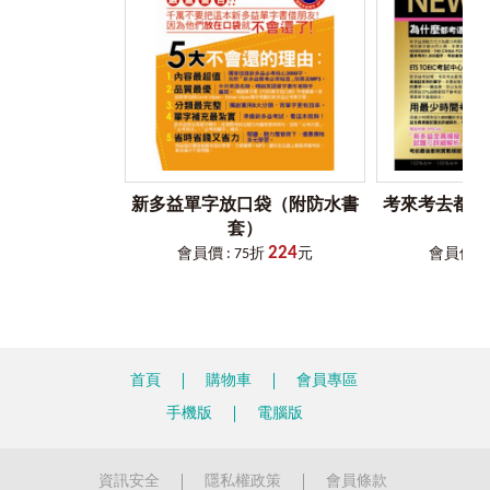
「VRP虛擬點讀筆」就是這麼方便！
This book can be used as a teaching aid by the teacher who
讀者只要透過書中的QR Code連結，就能立即下載
quickly needs a new perspective or example. It can be a guide to
「Youtor App」（內含VRP虛擬點讀筆）App。（僅限
the student who desperately needs an answer, or the one who is
iPhone和Android二種系統手機）
simply looking for trivial information. It should be used by all
下載完成後，可至App目錄中搜尋需要的音檔或直接掃
TOEIC students as a reference during their studies. Don’t try to
描內頁QR Code，將音檔一次從雲端下載至手機使用。
read the book from cover to cover. It will be of little use, as our
當音檔已完成下載後，讀者只要拿出手機並開啟
cognitive processes need previous references to make learning
「Youtor App」（內含VRP虛擬點讀筆），就能隨時掃
possible. If you don’t have such a reference, either from a
描書中頁面的QR Code立即讀取音檔（平均1秒內）且
question that you want to answer or a sentence you heard, you
新多益單字放口袋（附防水書
考來考去都考
不需要開啟上網功能。
won’t learn much. Many of the words we use in the examples
套）
「VRP虛擬點讀筆」就像是點讀筆一樣好用，還可以調
come from the book itself. Follow up on the words you don’t
224
會員價 : 75折
元
會員價 : 
整播放速度（0.8-1.2倍速），加強聽力練習。
know to give yourself a richer and more rewarding experience. It
「VRP虛擬點讀筆」比點讀筆更好用，具有定時播放、
would be naïve to believe that you will learn all there is to learn in
背景播放的功能，也可以自動換頁或是手動點選想要
the world of trade and finance in a short period of time.
的頁數，聆聽該頁音檔。
如果讀者擔心音檔下載後太佔手機空間，也可以隨時
Learning is a lifelong process, and when learning is
刪除音檔，下次需要使用時再下載。購買本公司書籍
concentrated into a specific period of time (as with a test such as
首頁
購物車
會員專區
的讀者等於有一個雲端的CD櫃可隨時使用。
the TOEIC) some facts are sure to be forgotten or overlooked. So,
詳細使用及操作方法請見書中使用說明。
手機版
電腦版
be patient with yourself. It is our hope that, after you pass the test
※本書不提供光碟、不提供光碟燒錄服務。
and take up your dream position in the international business
※雖然我們努力做到完美，但也有可能因為手機的系統版本
world, you will use the book from time to time. Make this book
和「Youtor App」（內含VRP虛擬點讀筆）不相容導致無法安
one of your favorite reference guides as you become a success in
資訊安全
隱私權政策
會員條款