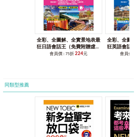
考前7天：複習應試祕笈的單字，確保自己能夠看到就理解意
that might arise from cultural differences. Then we haven’t even
思，加深印象。
mentioned the problems that come from the business
考前30分鐘：快速瀏覽，回憶相關單字與複習關鍵單字的大
perspective. Corporations, companies, takeovers and mergers: all
好時機！
these concepts and ideas just beg to be misunderstood. That is
附贈產品說明──虛擬點讀筆：
why there is a book like this one.
在哪裡下載「VRP虛擬點讀筆」？
讀者可以掃描書中的QR Code連結，或是於App商城搜尋
We want the reader, you, to not only learn the English words
全彩、全圖解、全實景地表最
全彩、全圖解
「Youtor App」（內含VRP虛擬點讀筆）下載即可。
and their meanings. We would like you to actively take part in
狂日語會話王（免費附贈虛擬
狂英語會話王
為什麼會有「VRP虛擬點讀筆」？
imagining the scenarios that we create with our examples. In your
224
點讀筆APP+1CD+防水書套）
點讀筆APP+
會員價 : 75折
元
會員價 : 
以往讀者購買語言學習工具書時，為了要聽隨書附贈
mind you can even role-play the situations, actions and feelings of
的音檔，總是要拿出已經很少在用的CD播放器或利用
the characters we created. This will give you a richer experience of
電腦，又或是轉存到手機來使用，耗時又不方便。
the vocabulary and help you take the first step into the practical
坊間當然也有推出「點讀筆」來改善此種學習上的不
use of your newly acquired knowledge. So, when considering the
方便，但是一支筆加一本書往往就要二、三千元，且
aforementioned goal of the TOEIC, to test a student’s ability in
同類型推薦
各家點讀筆又不相容，CP值真的很低。
business English on an international level, we thought it wise to
後來雖然有了利用QR Code掃描下載檔案至手機來聽取
keep exactly that in mind as we wrote. In the process of writing
音檔的方式，但手機不僅必須要一直處在上網的狀
this book we thought it best to use examples from multiple fields
態，且從掃描到聽取音檔的時間往往要花個5秒以上，
in the business arena. You will read about salesclerks, managers,
很令人氣結。
CEOs and even plumbers. You will get an idea of how a small
因此，我們為了同時解決讀者以上三種困擾，特別領
business owner might act and talk, and even how the president of
先全球開發了「VRP虛擬點讀筆」，並獲得專利，希望
a multinational company or a country’s leader, might voice his
這個輔助學習的工具，能讓讀者不僅不用再額外花
opinions.
錢，且使用率和相容性也是史上最高。