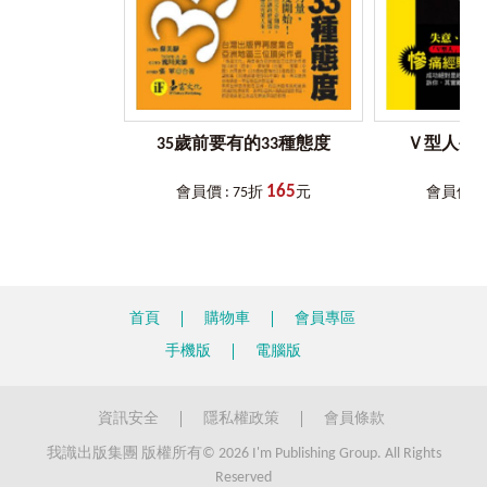
在多職角色中，調整出自己的人生最佳狀態
35歲前要有的33種態度
Ｖ型人生
165
會員價 : 75折
元
會員價 : 
首頁
購物車
會員專區
手機版
電腦版
資訊安全
隱私權政策
會員條款
我識出版集團 版權所有© 2026 I'm Publishing Group. All Rights
Reserved