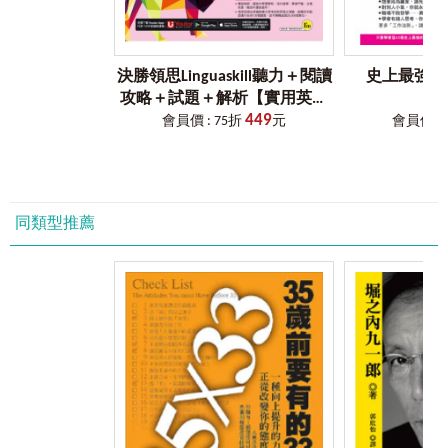
了。」接著另一個國家的總經理也開始談到：「其實我的興
趣是汽車改裝，在引擎調整方面，我在我城市應該算是數一
Chapter 5
脫貧計畫，財富更多的複業人生
數二的人，現在要開始思考如何商化我目前經營的破萬人
Part 14
投資力
──
進入被動收入圈的富能對策
Facebook及IG的 粉絲頁。」
追求財務自由
決勝領思Linguaskill聽力＋閱讀
史上最強的
財務規劃的基本方針
攻略＋試題＋解析【實用英語
這是由一個年薪保守估計台幣2,000 萬的人，和一個年
快速進入投資計畫
449
General】（附贈「Youtor
會員價 : 75折
元
會員價 : 
薪500 萬左右的人說出來的斜槓故事。
72法則—複利的威力
App」內含VRP虛擬點讀筆）
股權—穩定不追求高風險高報酬
他們思考著未來，那你／妳呢？
債權—分散配置不同幣別及配息月
陳品豪
版權—斜槓事業的拓展
物權—以投資的角度來進行決策
同類型推薦
Part 15
抗壓力
──
面對逆境無畏無懼
逆商訓練：跟逆境共處
心態調整：失業無懼
Part 16
執行力
──
邁向斜槓人生的
6
種準備
邁向斜槓人生的6種準備
Point 1：單槓穩固了嗎
Point 2：訂定目標
Point 3：學習該領域的達人
Point 4：找出自我的品牌差異
Point 5：擁抱網路
Point 6：優先順序的安排與讓利