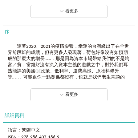
Chapter 2
開始創建你的複業人生！
看著朋友吃香喝辣的
PO
文，再看看自己的薪水單，開始懷疑
Part 2
職場力
──
進入體制內，鞏固單槓專業
自我價值……
看更多
核心關鍵─在履歷海中脫穎而出
別想了！
精通階段─養成專業能力
你需要的不是一份更好的工作，
Part 3
多職力
──
找尋斜槓機會，提升選擇自由
而是「邊上班邊創業」，開啟「複業人生」的能力！
斜槓前打底，先縱向再往橫向發展
序
不可不知的現代僱傭關係與職場型態
8
個
SOP
步驟，
35
張
Check list
，
15
個能力，
多角力發展的前置準備
讓你的人生從
「
複業
」變成「
副業
」
，從
「
副業
」
到
「
創業
連著2020、2021的疫情影響，幸運的台灣繳出了在全世
創業好嗎？
成功
」！
界前段班的成績，但有更多人發現著，荷包好像沒有如預期
Part 4
延展力
──
中長程目標：成為章魚型人才
般的那麼大的增長……，那是因為資本市場帶給我們的不是均
集多項本領於一身
■
36%
的創業者是從複業開始！
富／貧，當錢財沒有流入資本主義的遊戲之中，對於我們耳
全才型文藝復興人的7種培養
想要賺更多錢，那就創業當老闆，
熟能詳的美國QE政策、低利率、運費高漲、原物料攀升
Part 5
學習力
──
進退職場最重要的關鍵一步
創業不難，「複業」就是邁向「創業」的第一步，
等……，可能跟你一點關係都沒有，也就是我們老生常談的
一萬小時定律
複業經營的好，創業成功只是時間的問題。
「富者恆富、貧者更貧」。
Step 1 量的累積：不斷學習
Step 2 質的提升：刻意練習
看更多
【斜槓世代的人生成功方程式】
2022的開年好像也一點都不輕鬆。QE要緊縮、升息蠢蠢
Step 3 發揮綜效：培養複合式能力
鞏固單槓專業 → 找尋斜槓機會 → 複業經營 → 把副業當主業
欲動、俄羅斯烏克蘭戰爭、原油價格飆漲、連帶著最可怕的
延伸學習的必要性
→ 自己的人生自己做主！
停滯性通膨的前兆，再再都顯示出2021年片榮景的 Party要結
知識狀態的四個層面
束了，而不論是被動或是積極的應對，國家、企業乃至於個
詳細資料
■
培養
15
個能力，從「複業」到「創業」！
人的難度在今年都相當高！
Chapter 3
行動前必看，多職人生的機會與風險
職場力｜職場本業應具備的能力
Part 6
自由力
──
當改變來臨時，隨時做好準備
語言：繁體中文
多職力｜找尋發展多職角色的能力
以上這些層出不窮的新聞似乎每天都在恐嚇著我們，但
追求職場上的選擇自由
ISBN：978-986-407-186-9