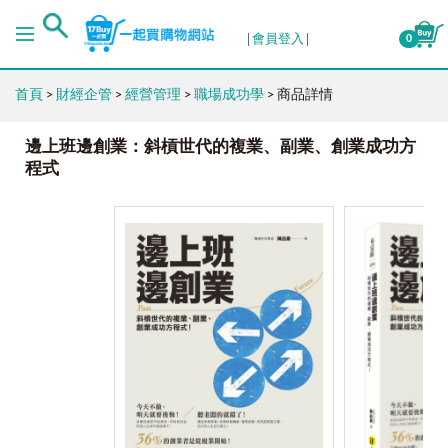
會員登入
0
首頁
>
財經企管
>
經營管理
>
職場成功學
> 商品詳情
邊上班邊創業：斜槓世代的複業、副業、創業成功方
程式