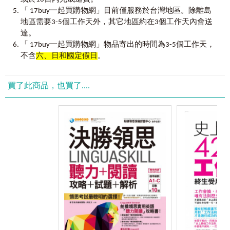
目標管理SMART
「 17buy一起買購物網」目前僅服務於台灣地區。除離島
Specific─目標必須是具體的
我們進入了職場，鞏固了單槓專業，再多職發展成複業
地區需要3-5個工作天外，其它地區約在3個工作天內會送
Measurable─目標必須是可以衡量的
經營，其實就是書名「邊上班邊創業」的理念。從單槓一個
Attainable─目標必須是可以達到的
達。
專業的養成→人生態度的培養→追求斜槓發展，到被動收入
Relevant─目標必須和其他目標具有相關性
「 17buy一起買購物網」物品寄出的時間為3-5個工作天，
的養成：股權、債權、版權、物權……等，即使我們的人生外
Time-based─目標必須具有明確的截止期限
不含
六、日和國定假日
。
面風風雨雨，只要抱持著這套心法，依然可以帶著微笑前
時間管理Covey’s 4 Quantums
進。
上班品質的管理
Part 11
思考力
──
內化力量打造核心基礎
買了此商品，也買了....
最後分享一個生活故事，去年二月初接到在新加坡亞洲
80 / 20法則
總部，澳洲籍老闆的一通電話：「我被lay off 了，就在一個
訂立決策時6大思考重點
小時前。」他當場繳回電腦，繳回他的一切器具。隔週因為
有擔當並勇於負責的態度
會議的關係我也到了新加坡，晚上和他及其他國家分公司主
僵固性思維vs.成長性思維
管相約喝一杯聊聊。不免俗地當然大家七嘴八舌地八卦一
倖存者謬誤（Survivorship Bias）
番，等到幾杯啤酒下肚後，彼此似乎也就開始無所顧慮地開
Part 12
社交力
──
龐大而多樣的人脈網絡
始聊起私人的事。
結交目標一致的朋友
邁向高階人脈管理
「接下來我會休息幾個月，享受沒有業績壓力，沒有你
透過人脈圈讓知識變現
們跟我吵加薪的生活。」老闆這樣開著玩笑。「但我其實不
要有一群共好的朋友
擔心，因為我老婆從歐洲進了一些精油，我們在這裡分裝出
Part 13
閱讀力
──
文字力量是自我進化的一種途徑
售，經營網路自有品牌，做了三年多感覺生意也不錯，在過
閱讀能幫助你的7項優點
去我每天晚上跟假日都要幫忙行銷、上架、網頁經營、包裝
如何閱讀一本書？
跟出貨。也或許我們就這樣繼續經營下去，我也不用找工作
閱讀的量變與質變