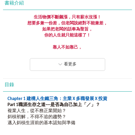
書籍介紹
生活物價不斷飆漲，只有薪水沒漲！
想要多兼一份差，但老闆說絕對不能兼差，
如果把老闆的話奉為聖旨，
你的人生就只能這樣了！
靠人不如靠己，
別再問老闆為什麼不加薪，
自己幫自己加薪！
看更多
自己的財富，自己救！
從今天開始，
遵循「斜槓世代的人生成功方程式」！
目錄
鞏固單槓專業，找尋斜槓機會，
複業經營，再把副業當主業，
Chapter 1
建構人生鐵三角：主業
X
多職發展
X
投資
自己的人生自己做主！
Part 1
職涯生存之道
──
是否為自己加上「／」？
今天不做，明天的你，就會後悔莫及！
複業人生，從不務正業開始？
斜槓初解，不得不追的趨勢？
想結婚，沒有錢……
邁入斜槓生涯前的基本認知與準備
想買房，沒有錢……
繳費帳單又來了，生活費又要給了，孝親費該匯了……