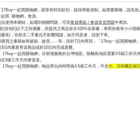
「17Buy一起買購物網」因享有特別折扣
，
故採用會員制
。
如需要購物
，
請先加入
一起買 購物網」會員。
初次使用本網站，如遇到相關問題，可至
會員專區 / 會員常見問題
中查詢。
6折(含6折)以下之特價書，所提供之商品並非100%全新書，有部份會有小小
瑕疵
刮傷等)
，
但並非二手書且不影響閱讀
，
如不同意者
，
請勿下單。
所購買之書籍如有破損、缺頁……等，請於7日內寄回
，
「17buy一起買購物網
籍3日內重新寄送商品或於10日內完成退費。
「 17buy一起買購物網」目前僅服務於台灣地區。除離島地區需要3-5個工作天
約在3個工作天內會送達。
「 17buy一起買購物網」物品寄出的時間為3-5個工作天，不含
六、日和國定假