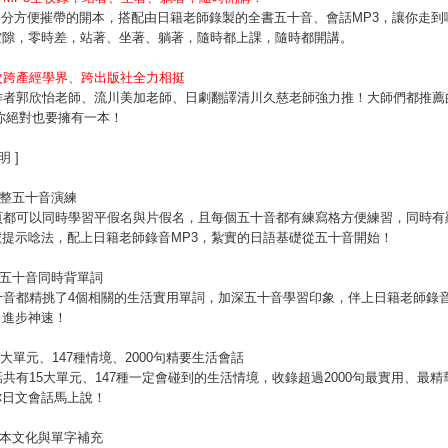
7公分方便摧帶的開本，搭配由日籍老師錄製的全書五十音、會話
MP3，讓你走
空隙，零時差，站著、坐著、躺著，隨時都上課，隨時都開講
。
次跨產經學界、跨出版社全力相挺
者郭欣怡老師、流川美加老師、日劇翻譯清川久慈老師強力推！大師們都推薦的Fa
，你絕對也要擁有一本！
明 ]
整五十音演練
頁都可以同時學習平假名與片假名，且每個五十音都有練寫格方便練習，同時有
號提示唸法，配上日籍老師錄音
MP3，紮實的日語基礎從五十音開始！
五十音同時背單詞
十音都精挑了
4個相關的生活實用單詞，加深五十音學習印象，伴上日籍老師錄
、進步神速！
5大單元、
147種情境、2000句精要生活會話
話共有
15大單元、147種一定會碰到的生活情境，收錄超過2000句最實用、最
你日文會話馬上說！
本文化與單字補充