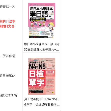
師真人教學文法影片＋165
組日文句型學習影片＋50題
的書就一大
線上測驗＋「Youtor App」
內含VRP虛擬點讀筆）
潮的日語學
用的日文全
用日本小學課本學日語（附
30支老師真人教學影片+最
強背單字神器+「Youtor
，所以你需
App」內含VRP虛擬點讀
筆）
前田老師此
簡短又精準的
真正會考的JLPT N4-N5日
檢單字：從近15年日檢考題
中挑選出的日檢高頻單字