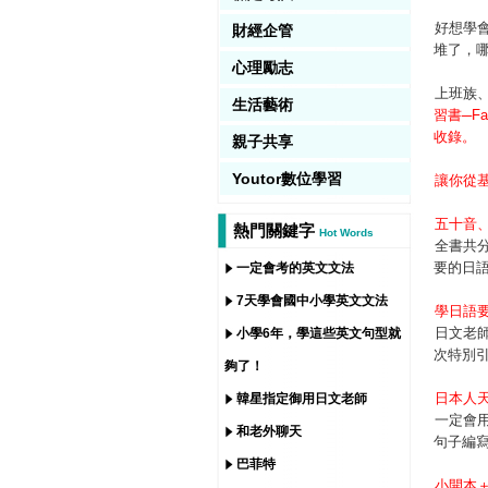
好想學
財經企管
堆了，
心理勵志
上班族
生活藝術
習書─
F
收錄。
親子共享
Youtor數位學習
讓你從
五十音
熱門關鍵字
Hot Words
全書共
要的日
一定會考的英文文法
7天學會國中小學英文文法
學日語
日文老
小學6年，學這些英文句型就
次特別
夠了！
日本人
韓星指定御用日文老師
一定會
和老外聊天
句子編
巴菲特
小開本