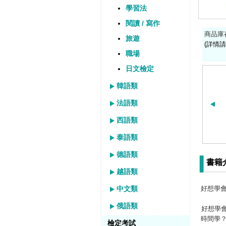
學習法
閱讀 / 寫作
商品庫
旅遊
(詳情請
職場
日文檢定
韓語類
法語類
西語類
泰語類
德語類
書籍
越語類
中文類
好想學
俄語類
好想學
時間學
檢定考試