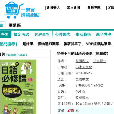
|
|
|
|
會員登入
加入會員
會員專區
客
館
團購區
言學習
檢定考試
財經企管
心理勵志
生活藝術
親子共享
熱門搜尋 |
超好學
、
怪物講師團隊
、
躺著背單字
、
VRP虛擬點讀筆
非學不可的日語必修課（軟精裝）
圖片
Product Pictures
作者：
前田和夫
、
須永賢一
出版社：
不求人文化
出版日期：
2011-10-26
語言：
繁體中文
ISBN：
978-986-87474-3-2
頁數：
464 頁
裝訂：
軟精裝本
版本說明：
10 x 17cm / 雙色 / 左翻 
249
定價 :
元