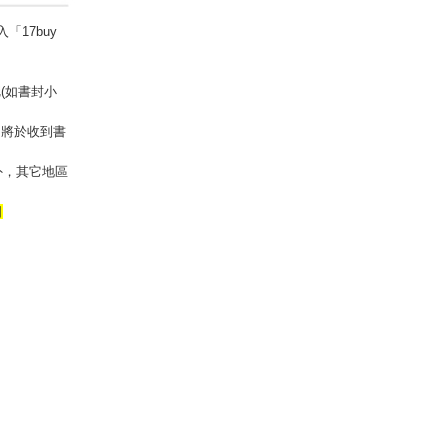
「17buy
(如書封小
」將於收到書
外，其它地區
日