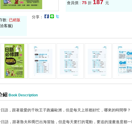
187
75
會員價 :
折
元
分享：
存數:
已絕版
洽客服)
介紹
Book Description
會日語，跟著最愛的千秋王子跑遍歐洲，但是每天上班都好忙，哪來的時間學？
會日語，跟著魯夫和喬巴出海冒險，但是每天要打的電動，要追的漫畫進度都一
？