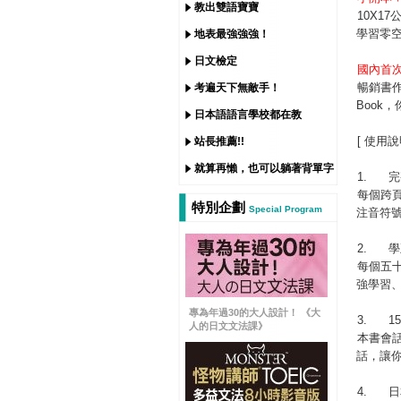
教出雙語寶寶
10X1
學習零
地表最強強強！
日文檢定
國內首
暢銷書作
考遍天下無敵手！
Book
日本語語言學校都在教
[ 使用說
站長推薦!!
就算再懶，也可以躺著背單字
1.
完
每個跨
特別企劃
Special Program
注音符
2.
學
每個五
強學習
專為年過30的大人設計！ 《大
3.
1
人的日文文法課》
本書會
話，讓
4.
日