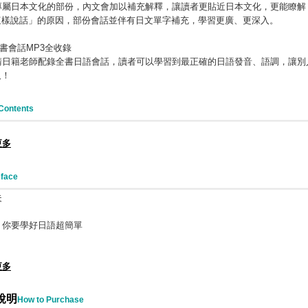
專屬日本文化的部份，內文會加以補充解釋，讓讀者更貼近日本文化，更能瞭解
這樣說話」的原因，部份會話並伴有日文單字補充，學習更廣、更深入。
書會話
MP3全收錄
請日籍老師配錄全書日語會話，讀者可以學習到最正確的日語發音、語調，讓別
人！
Contents
更多
face
夫
，你要學好日語超簡單
更多
說明
How to Purchase