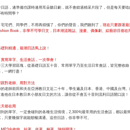
會日語，邊準備功課時邊用耳朵聽日劇，就不會錯過精采片段了，但是每天要唸
哪有時間學？
、宅宅們、同學們，不用再煩惱了，你們的聲音，我們聽到了，
現在只要跟著最
ashion Book，非學不可學日文，
日本潮流雜誌、漫畫、偶像劇、綜藝節目都在
基礎到精通，最潮日語馬上說！
、實用單字、生活會話，一次學會！
分三大學習區塊，從基礎日語五十音、常用單字乃至生活日常會話，皆完整收錄
語，一網打盡！
要跟對老師、用對方法
師的老師前田和夫在亞洲教日文近二十年，學生遍及日本、香港、中國及台灣。
引進他在日本教日本小朋友日文的方法，讓你從不會五十音到流利日語開口說！
天天都在用
用到的單字、一定會碰到的各種生活情境，2,300句最常用的生活會話，都以最
寫，只要幾個字就能順暢溝通。這些日語，你非學不可。
＋MP3全收錄，站著、坐著、躺著，隨時開講！