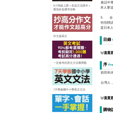
會話中
8小時線上課＋多益文法課本＝
本人要
最強多益應考攻略
5.
全
特別聘
是日本
作文超高分
目錄
查看
一定會考的英文文法選擇題
序
Pre
前田和
台灣人
7天學會國中小學英文文法
查看
購物