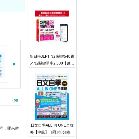
法（附贈「Youtor App」內
含VRP虛擬點讀筆）
新日檢JLPT N2 關鍵540題
／N2關鍵單字2,500【數位
版】（5回全真模擬試題＋
解析＋CD＋最強背單字神
器App（Youtor App，iOS
／Android適用）【最強日
檢互動學習套組4】
Top
日文自學ALL IN ONE全攻
堆，哪來的
略【中級】（附160分鐘老