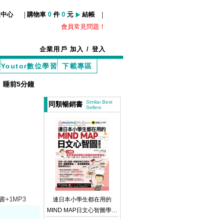
|
|
服中心
購物車
0
件
0
元
結帳
會員常見問題！
企業用戶
加入
/
登入
Youtor數位學習
下載專區
、
睡前5分鐘
Similar Best
同類暢銷書
Sellers
/ 書+1MP3
連日本小學生都在用的
MIND MAP日文心智圖學習