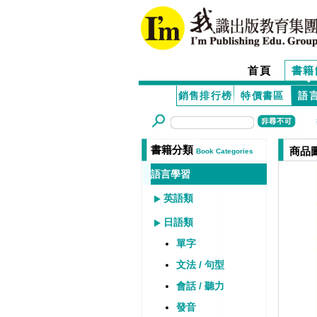
首頁
書籍
銷售排行榜
特價書區
語
書籍分類
商品
Book Categories
語言學習
英語類
日語類
單字
文法 / 句型
會話 / 聽力
發音