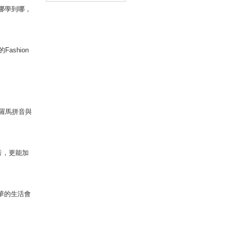
到哪學到哪，
（附贈「Youtor App」內含
VRP虛擬點讀筆）
shion
羅馬拼音與
音，更能加
精華的生活會