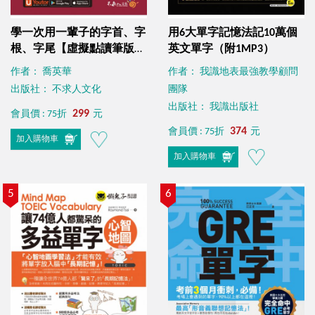
學一次用一輩子的字首、字
用6大單字記憶法記10萬個
根、字尾【虛擬點讀筆版】
英文單字（附1MP3）
（附字首、字根、字尾小海
作者： 喬英華
作者： 我識地表最強教學顧問
報＋「Youtor App」內含
出版社： 不求人文化
團隊
VRP虛擬點讀筆）
出版社： 我識出版社
299
會員價 : 75折
元
374
會員價 : 75折
元
加入購物車
加入購物車
5
6