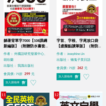
躺著背單字7000【108課綱
字首、字根、字尾放口袋
新編版】（附贈防水書套＋
【虛擬點讀筆版】（附防水
Youtor App「內含虛擬點讀
書套＋「Youtor App」內含
作者： 外國語研究發展中心、
作者： Josephine Lin
筆」）
VRP虛擬點讀筆）
胡欣蘭
出版社： 懶鬼子英日語
出版社： 我識出版社
262
會員價 : 75折
元
299
會員價 : 75折
元
加入購物車
加入購物車
11
12