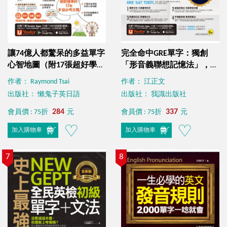
讓74億人都驚呆的多益單字
完全命中GRE單字：獨創
心智地圖（附17張超好學全
「形音義聯想記憶法」，輕
彩心智地圖拉頁＋「Youtor
鬆記住2600個英文單字！
作者： Raymond Tsai
作者： 江正文
App」內含VRP虛擬點讀
(免費附贈「Youtor App」
出版社： 懶鬼子英日語
出版社： 我識出版社
筆）
內含VRP虛擬點讀筆)
284
337
會員價 : 75折
元
會員價 : 75折
元
加入購物車
加入購物車
7
8