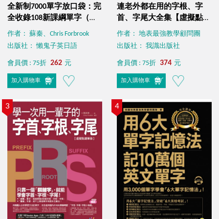
全新制7000單字放口袋：完
連老外都在用的字根、字
全收錄108新課綱單字（附
首、字尾大全集【虛擬點讀
防水書套＋「Youtor App」
筆版】（附贈「Youtor
作者： 蘇秦、Chris Forbrook
作者： 地表最強教學顧問團
內含VRP虛擬點讀筆）
App」內含VRP虛擬點讀
出版社： 懶鬼子英日語
出版社： 我識出版社
筆）
262
374
會員價 : 75折
元
會員價 : 75折
元
加入購物車
加入購物車
3
4