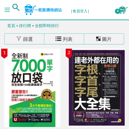
排序
會員登入
0
首頁
>
排行榜
>
全館即時排行
出版日期 (新→舊)
篩選
列表
圖片
出版日期 (舊→新)
1
2
銷售量 (高→低)
銷售量 (低→高)
價格 (高→低)
價格 (低→高)