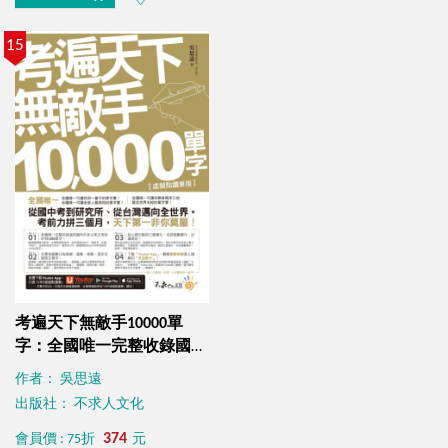
15
考遍天下無敵手10000單
字：全國唯一完整收錄國內
外10大英文考試的必備單字
作者： 吳思遠
書【虛擬點讀筆版】（免費
出版社： 不求人文化
附贈「Youtor App（內含
VRP虛擬點讀筆）」＋名師
374
會員價 : 75折
元