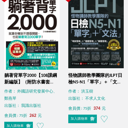
躺著背單字2000【108課綱
怪物講師教學團隊的JLPT日
新編版】（附防水書套
檢N5-N1「單字」＋「文
+Youtor App「內含虛擬點
法」（免費附贈「Youtor
作者： 外國語研究發展中心、
作者： 洪玉樹
讀筆」）
App」內含VRP虛擬點讀
鄭燕琴
出版社： 不求人文化
筆）
出版社： 我識出版社
374
會員價 : 75折
元
262
會員價 : 75折
元
加入購物車
加入購物車