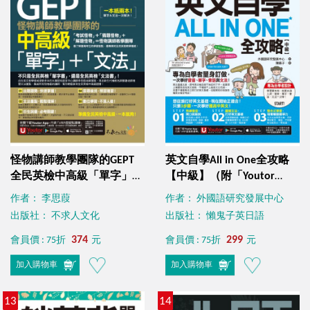
怪物講師教學團隊的GEPT
英文自學All in One全攻略
全民英檢中高級「單字」＋
【中級】（附「Youtor
「文法」（附贈文法教學影
App」內含VRP虛擬點讀
作者： 李思葭
作者： 外國語研究發展中心
片＋「Youtor App」內含
筆）
出版社： 不求人文化
出版社： 懶鬼子英日語
VRP虛擬點讀筆）
374
299
會員價 : 75折
元
會員價 : 75折
元
加入購物車
加入購物車
13
14