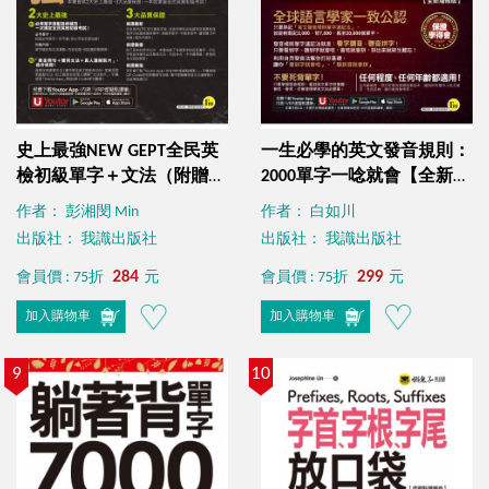
史上最強NEW GEPT全民英
一生必學的英文發音規則：
檢初級單字＋文法（附贈文
2000單字一唸就會【全新增
法教學影片＋「Youtor
修版】（附「Youtor App」
作者： 彭湘閔 Min
作者： 白如川
App」內含VRP虛擬點讀
內含虛擬點讀筆）
出版社： 我識出版社
出版社： 我識出版社
筆）
284
299
會員價 : 75折
元
會員價 : 75折
元
加入購物車
加入購物車
9
10