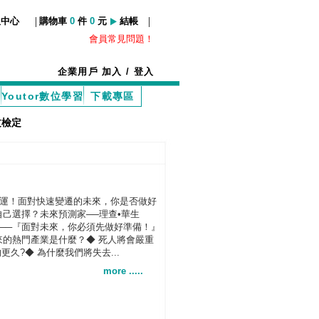
|
|
服中心
購物車
0
件
0
元
結帳
會員常見問題！
企業用戶
加入
/
登入
Youtor數位學習
下載專區
文檢定
運！面對快速變遷的未來，你是否做好
自己選擇？未來預測家──理查•華生
）告訴你──『面對未來，你必須先做好準備！』
未來的熱門產業是什麼？◆ 死人將會嚴重
久?◆ 為什麼我們將失去...
more .....