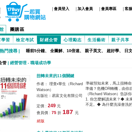
|
|
|
|
會員登入
加入會員
會員專區
客
館
團購區
言學習
檢定考試
財經企管
心理勵志
生活藝術
親子共享
熱門搜尋 |
睡前5分鐘
、
全圖解、10倍速
、
親子英文
、
超好學
、
日
企管
|
經營管理
-
職場成功學
扭轉未來的11個關鍵
準確預知未來，馬上扭轉命
作者： 理查•華生（Richard
準備？危機OR轉機，由你
Watson）
（Richard Watson
出版社：易富文化有限公司
1. 你怎麼解讀未來？◆ 
不足。◆ 為什麼洗澡會洗的更
249
定價 :
元
187
75
會員價 :
折
元
絕版