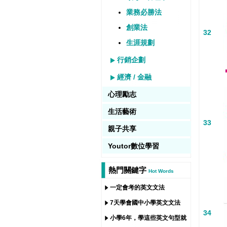
業務必勝法
創業法
32
生涯規劃
行銷企劃
經濟 / 金融
心理勵志
生活藝術
33
親子共享
Youtor數位學習
熱門關鍵字
Hot Words
一定會考的英文文法
7天學會國中小學英文文法
34
小學6年，學這些英文句型就