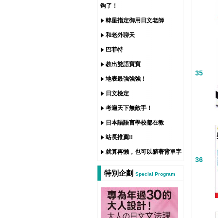
夠了！
韓星指定御用日文老師
和老外聊天
巴菲特
教出雙語寶寶
35
地表最強強強！
日文檢定
考遍天下無敵手！
日本語語言學校都在教
站長推薦!!
就算再懶，也可以躺著背單字
36
特別企劃
Special Program