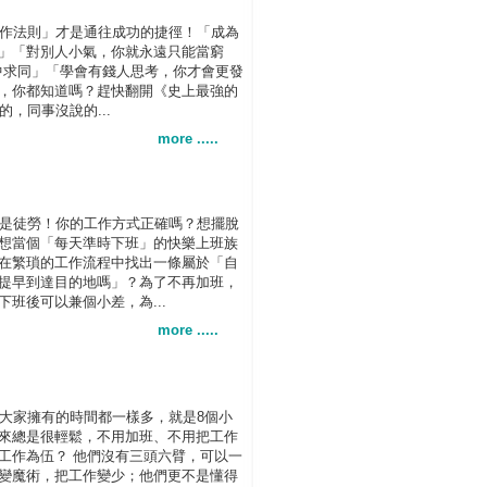
作法則」才是通往成功的捷徑！「成為
」「對別人小氣，你就永遠只能當窮
中求同」「學會有錢人思考，你才會更發
，你都知道嗎？趕快翻開《史上最強的
的，同事沒說的...
more .....
是徒勞！你的工作方式正確嗎？想擺脫
想當個「每天準時下班」的快樂上班族
在繁瑣的工作流程中找出一條屬於「自
提早到達目的地嗎」？為了不再加班，
班後可以兼個小差，為...
more .....
大家擁有的時間都一樣多，就是8個小
來總是很輕鬆，不用加班、不用把工作
工作為伍？ 他們沒有三頭六臂，可以一
變魔術，把工作變少；他們更不是懂得