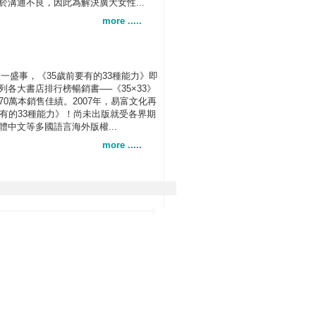
溝通不良，因此為解決廣大女性...
more .....
又一盛事，《35歲前要有的33種能力》即
各大書店排行榜暢銷書──《35×33》
0萬本銷售佳績。2007年，易富文化再
要有的33種能力》！尚未出版就受各界期
中文等多國語言海外版權...
more .....