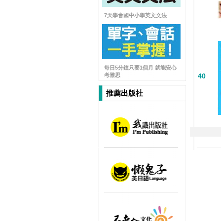
7天學會國中小學英文文法
每日5分鐘只要1個月 就能安心
考雅思
40
推薦出版社