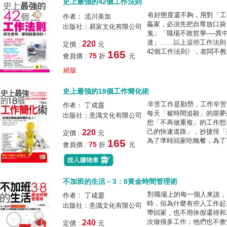
史上最強的42個工作法則
有好態度還不夠，用對「工
作者： 流川美加
贏家，必須先把自尊放口袋
出版社：易富文化有限公司
鬼」「職場不敗哲學──異
達」……以上這些工作法則
220
定價 :
元
42個工作法則》，老闆不教
165
75
會員價 :
折
元
絕版
史上最強的18個工作簡化術
辛苦工作是勤勞，工作辛苦
作者： 丁成靈
每天「被時間追殺」的噩夢
出版社：意識文化有限公司
想「不再做重複」的工作想
己的快速道路」，抄捷徑「
220
定價 :
元
為了準時回家吃晚餐，為了下
165
75
會員價 :
折
元
不加班的生活－3：8黃金時間管理術
對職場上的每一個人來說，
作者： 丁成靈
時，但為什麼有些人工作起
出版社：意識文化有限公司
帶回家，也不用休假還得和
次做很多工作；他們也不會
240
定價 :
元