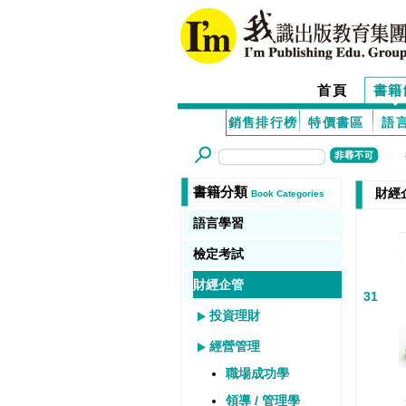
首頁
書籍
銷售排行榜
特價書區
語
書籍分類
財經
Book Categories
語言學習
檢定考試
財經企管
31
投資理財
經營管理
職場成功學
領導 / 管理學