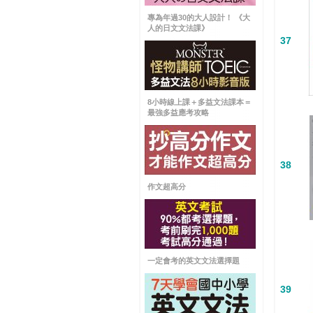
專為年過30的大人設計！ 《大
人的日文文法課》
37
8小時線上課＋多益文法課本＝
最強多益應考攻略
38
作文超高分
一定會考的英文文法選擇題
39