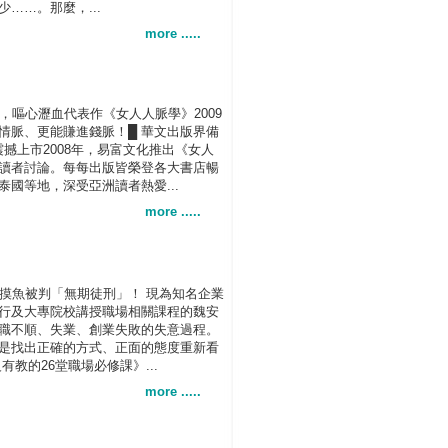
……。那麼，...
more .....
，嘔心瀝血代表作《女人人脈學》2009
情脈、更能賺進錢脈！█ 華文出版界備
震撼上市2008年，易富文化推出《女人
讀者討論。每每出版皆榮登各大書店暢
國等地，深受亞洲讀者熱愛...
more .....
摸魚被判「無期徒刑」！ 現為知名企業
行及大專院校講授職場相關課程的魏安
職不順、失業、創業失敗的失意過程。
是找出正確的方式、正面的態度重新看
教的26堂職場必修課》...
more .....