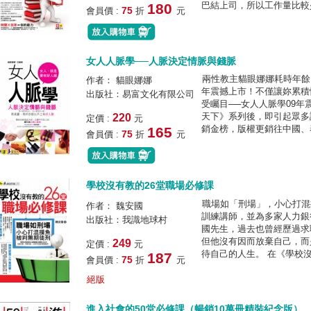
巴結上司，所以工作量比較少
180
75
會員價 :
折
元
女人人脈學──人脈決定情脈與錢脈
兩性教主貓眼娜娜耗時年餘
作者： 貓眼娜娜
年震撼上市！不僅讓妳累積
出版社：易富文化有限公司
受矚目──女人人脈學09年
天下》系列後，即引起眾多
220
定價 :
元
銷金榜，版權更銷往中國、泰
165
75
會員價 :
折
元
學校沒有教的26堂職場必修課
職場如「刑場」，小心打混
作者： 魏安國
訓練講師，並為多家人力銀
出版社：我識地球村
國先生，過去也曾經歷過求
但他沒有因而放棄自己，而
249
定價 :
元
待自己的人生。 在《學校沒有
187
75
會員價 :
折
元
絕版
進入社會的50堂必修課（暢銷10萬冊精裝紀念版）