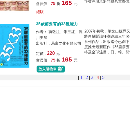
作者深感眾多問題其實都出於
165
75
會員價 :
折
元
絕版
35歲前要有的33種能力
2007年初秋，華文出版界
作者： 蔣敬祖、朱玉紅、流
將再掀閱讀狂潮連續三年名列
川美加
系列作品，出版迄今已創下7
出版社：易富文化有限公司
度推出最新巨作《35歲前
待及全球注目，日、韓、簡體
220
定價 :
元
165
75
會員價 :
折
元
|
1
|
2
|
3
|
4
|
5
|