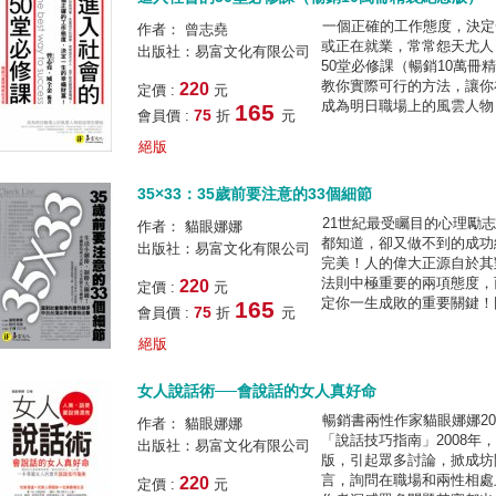
一個正確的工作態度，決定
作者： 曾志堯
或正在就業，常常怨天尤人
出版社：易富文化有限公司
50堂必修課（暢銷10萬
教你實際可行的方法，讓你
220
定價 :
元
成為明日職場上的風雲人物，
165
75
會員價 :
折
元
絕版
35×33：35歲前要注意的33個細節
21世紀最受矚目的心理勵
作者： 貓眼娜娜
都知道，卻又做不到的成功
出版社：易富文化有限公司
完美！人的偉大正源自於其
法則中極重要的兩項態度，
220
定價 :
元
定你一生成敗的重要關鍵！因
165
75
會員價 :
折
元
絕版
女人說話術──會說話的女人真好命
暢銷書兩性作家貓眼娜娜2
作者： 貓眼娜娜
「說話技巧指南」2008年
出版社：易富文化有限公司
版，引起眾多討論，掀成坊
言，詢問在職場和兩性相處
220
定價 :
元