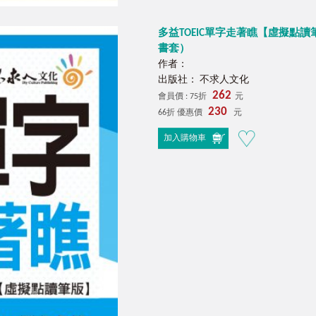
多益TOEIC單字走著瞧【虛擬點讀筆
書套）
作者：
出版社： 不求人文化
262
會員價 : 75折
元
230
66折 優惠價
元
加入購物車