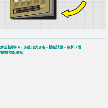
解全新制TOEIC多益口說攻略＋模擬試題＋解析（附
含VRP虛擬點讀筆）