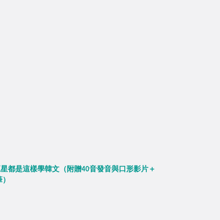
星都是這樣學韓文（附贈40音發音與口形影片＋
筆）