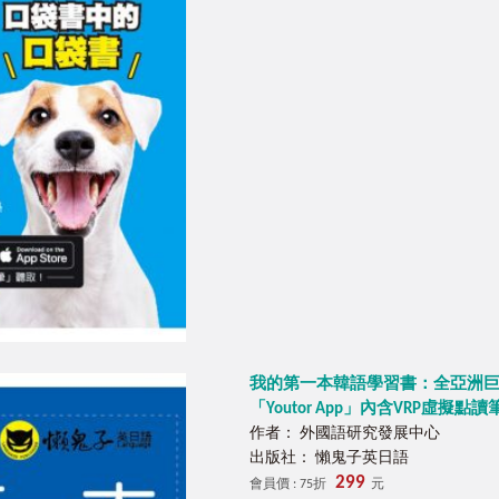
我的第一本韓語學習書：全亞洲巨
「Youtor App」內含VRP虛擬點讀
作者： 外國語研究發展中心
出版社： 懶鬼子英日語
299
會員價 : 75折
元