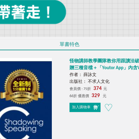
單書特色
怪物講師教學團隊教你用跟讀法破
贈三種音檔＋「Youtor App」內
作者： 薛詠文
出版社： 不求人文化
374
會員價 : 75折
元
329
66折 優惠價
元
加入購物車