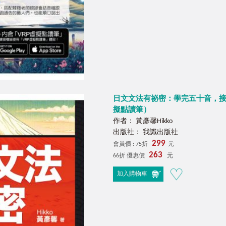
日文文法有祕密：學完五十音，接著要會
擬點讀筆）
作者： 黃彥馨Hikko
出版社： 我識出版社
299
會員價 : 75折
元
263
66折 優惠價
元
加入購物車