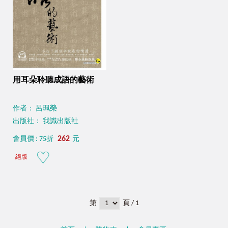
用耳朵聆聽成語的藝術
作者： 呂珮榮
出版社： 我識出版社
262
會員價 : 75折
元
絕版
第
頁 / 1