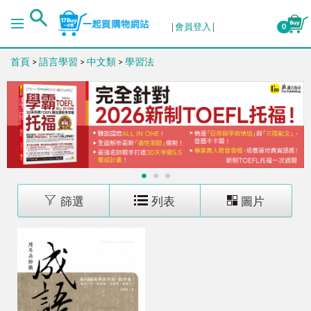
排序
會員登入
0
首頁
>
語言學習
>
中文類
>
學習法
出版日期 (新→舊)
出版日期 (舊→新)
銷售量 (高→低)
1
2
3
銷售量 (低→高)
篩選
列表
圖片
價格 (高→低)
價格 (低→高)