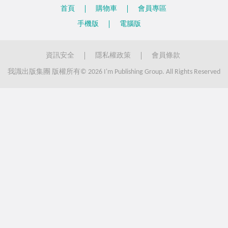
首頁
購物車
會員專區
手機版
電腦版
人數據就會隨帳戶一併刪除。
資訊安全
隱私權政策
會員條款
司為保護客戶隱私，有權修改這份公告聲明，並儘速更新與告知客戶。若
我識出版集團 版權所有© 2026 I'm Publishing Group. All Rights Reserved