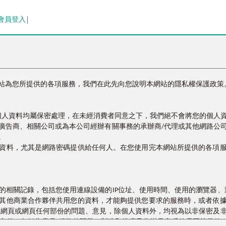
會員登入
站為您所提供的各項服務，我們在此先向您說明本網站的隱私權保護政策
的個人資料均屬保密處理，在未經消費者同意之下，我們絕不會將您的個
廣告商、相關公司或為本公司經辦有關事務的承辦商/代理或其他網路公
。
資料，尤其是網路密碼提供給任何人。在您使用完本網站所提供的各項
相關記錄，包括您使用連線設備的IP位址、使用時間、使用的瀏覽器、瀏
其他商業合作夥伴共用您的資料，才能夠提供您要求的服務時，或者依
本網頁或網頁任何部份的問題、意見，除個人資料外，均視為以非保密及
或宣傳，包括為產品/服務的開發、製造和推廣及為滿足客戶的需要等目的