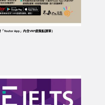
贈「Youtor App」內含VRP虛擬點讀筆）