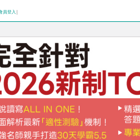
排序
會員登入
出版日期 (新→舊)
出版日期 (舊→新)
銷售量 (高→低)
銷售量 (低→高)
價格 (高→低)
價格 (低→高)