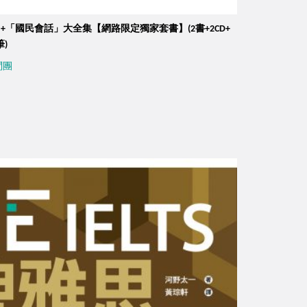
「國民會話」大全集【網路限定獨家套書】(2書+2CD+
筆)
問團