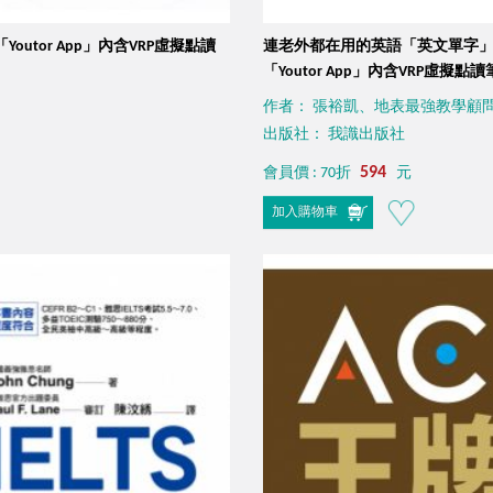
tor App」內含VRP虛擬點讀
連老外都在用的英語「英文單字」+
「Youtor App」內含VRP虛擬點讀
作者： 張裕凱、地表最強教學顧
出版社： 我識出版社
594
會員價 : 70折
元
加入購物車