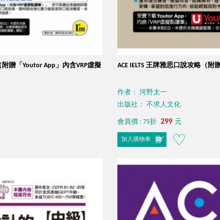
（附贈「Youtor App」內含VRP虛擬
ACE IELTS 王牌雅思口說攻略（附
作者： 河野太一
出版社： 不求人文化
299
會員價 : 75折
元
加入購物車