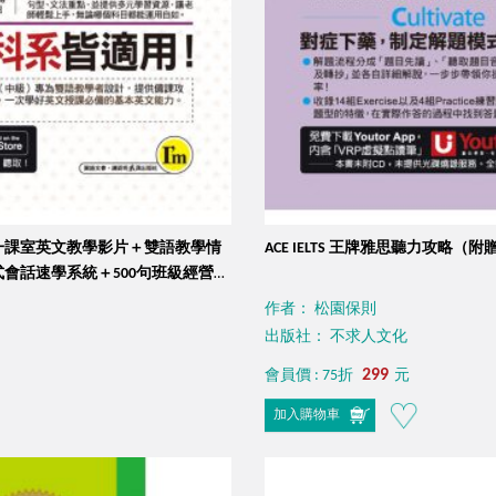
一課室英文教學影片＋雙語教學情
ACE IELTS 王牌雅思聽力攻略（附
會話速學系統＋500句班級經營教
）
作者： 松園保則
出版社： 不求人文化
299
會員價 : 75折
元
加入購物車