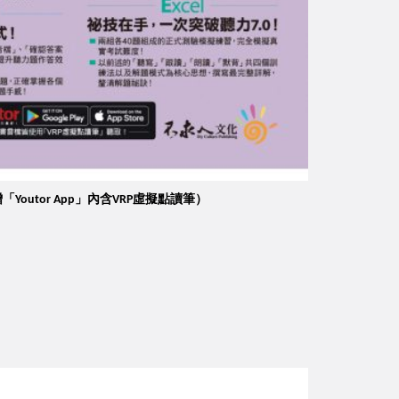
贈「Youtor App」內含VRP虛擬點讀筆）