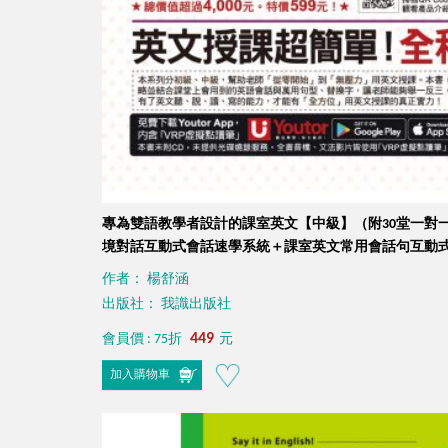
專為雙語教學者設計的課室英文【中級】（附30堂一對
境對話互動式會話速學系統＋課室英文常用會話句互動式
學互動用語電子書＋「Youtor App」內含VRP虛擬點讀筆
作者： 楊舒涵
出版社： 我識出版社
449
會員價 : 75折
元
加入購物車