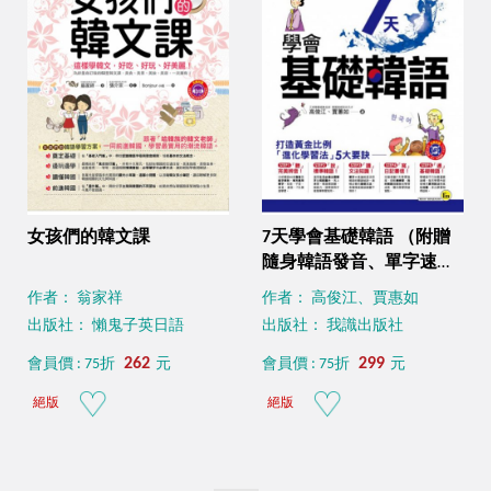
女孩們的韓文課
7天學會基礎韓語 （附贈
隨身韓語發音、單字速記
字卡）
作者： 翁家祥
作者： 高俊江、賈惠如
出版社： 懶鬼子英日語
出版社： 我識出版社
262
299
會員價 : 75折
元
會員價 : 75折
元
絕版
絕版