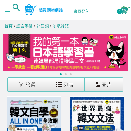
排序
會員登入
0
首頁
>
語言學習
>
韓語類
>
初級韓語
出版日期 (新→舊)
出版日期 (舊→新)
銷售量 (高→低)
1
2
3
銷售量 (低→高)
篩選
列表
圖片
價格 (高→低)
價格 (低→高)