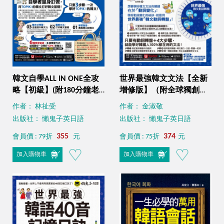
韓文自學ALL IN ONE全攻
世界最強韓文文法【全新
略【初級】(附180分鐘老
增修版】（附全球獨創韓
師真人教學文法影片+最強
文動詞轉盤 + 韓籍老師親
作者： 林祉受
作者： 金淑敬
背單字神器字卡+40音筆順
錄音檔 + TOPIK模擬試題 +
出版社： 懶鬼子英日語
出版社： 懶鬼子英日語
練習表+「Youtor App」內
120道文法練習題 ＋
含VRP虛擬點讀筆)
355
「Youtor App」內含VRP
374
會員價 : 79折
元
會員價 : 75折
元
虛擬點讀筆）
加入購物車
加入購物車