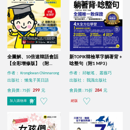
全圖解、10倍速韓語會話
新TOPIK韓檢單字躺著背 +
【全彩增修版】（附
唸整句（附1 MP3）
「Youtor App」內含VRP
作者： Krongkwan Chimnarong
作者： 邱敏瑤 、叢薇巧
虛擬點讀筆）
出版社： 懶鬼子英日語
出版社： 我識出版社
299
284
會員價 : 75折
元
會員價 : 75折
元
加入購物車
絕版