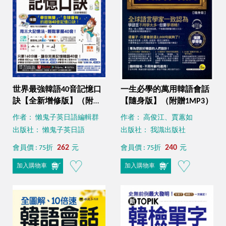
世界最強韓語40音記憶口
一生必學的萬用韓語會話
訣【全新增修版】（附隨
【隨身版】（附贈1MP3）
身字卡 + 40音精美海報 +
作者： 懶鬼子英日語編輯群
作者： 高俊江、賈蕙如
發音嘴型與筆順影片＋
出版社： 懶鬼子英日語
出版社： 我識出版社
「Youtor App」內含VRP
虛擬點讀筆）
262
240
會員價 : 75折
元
會員價 : 75折
元
加入購物車
加入購物車