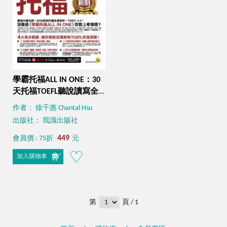
學霸托福ALL IN ONE：30
天托福TOEFL聽說讀寫全
攻略(附「Youtor App」內
作者： 徐千惠 Chantal Hsu
含VRP虛擬點讀筆)
出版社： 我識出版社
449
會員價 : 75折
元
加入購物車
第
頁 / 1