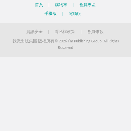
並提醒您，您自願於網際網路上（如在討論區、留言板、聊天區..
首頁
購物車
會員專區
等）透露個人資料，均可能會被他人蒐集和使用，您可能會收到他
手機版
電腦版
人主動提供的電子郵件。
資訊安全
隱私權政策
會員條款
我識出版集團 版權所有© 2026 I'm Publishing Group. All Rights
Reserved