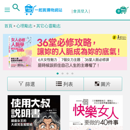
排序
會員登入
0
首頁
>
心理勵志
>
其它心靈勵志
出版日期 (新→舊)
出版日期 (舊→新)
銷售量 (高→低)
1
2
3
4
銷售量 (低→高)
篩選
列表
圖片
價格 (高→低)
價格 (低→高)