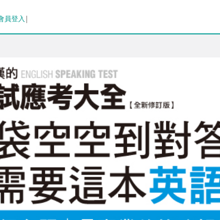
排序
會員登入
出版日期 (新→舊)
出版日期 (舊→新)
銷售量 (高→低)
銷售量 (低→高)
價格 (高→低)
價格 (低→高)