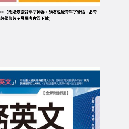
000（附贈最強背單字神器＋躺著也能背單字音檔＋必背
法教學影片＋歷屆考古題下載）