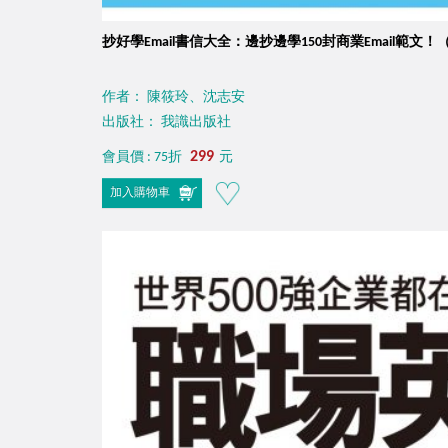
抄好學Email書信大全：邊抄邊學150封商業Email範文！
作者： 陳筱玲、沈志安
出版社： 我識出版社
299
會員價 : 75折
元
加入購物車