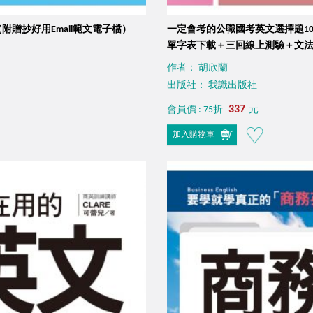
（附贈抄好用Email範文電子檔）
一定會考的公職國考英文選擇題1
單字表下載＋三回線上測驗＋文
作者： 胡欣蘭
出版社： 我識出版社
337
會員價 : 75折
元
加入購物車