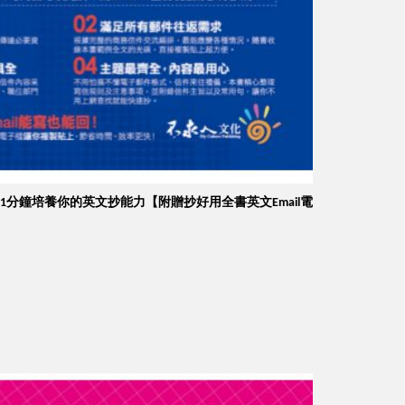
il，1分鐘培養你的英文抄能力【附贈抄好用全書英文Email電