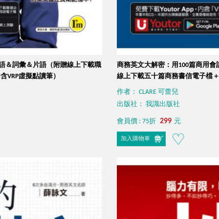
慣用語＆詞彙＆片語（附贈線上下載職
商務英文大解密：用100篇商用
內含VRP虛擬點讀筆）
線上下載五十篇商務書信電子檔＋「Yo
作者： CLARE 可蕾兒
出版社： 我識出版社
299
會員價 : 75折
元
加入購物車