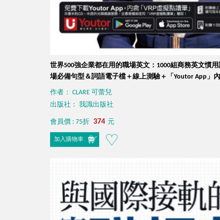
世界500強企業都在用的職場英文：1000組商務英文
場必備句型＆詞語電子檔＋線上測驗＋「Youtor App」
作者： CLARE 可蕾兒
出版社： 我識出版社
374
會員價 : 75折
元
加入購物車