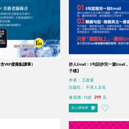
內含VRP虛擬點讀筆）
抄人Email：5句話抄完一篇Ema
子檔】
作者： 王政憲
出版社： 不求人文化
299
會員價 : 75折
元
加入購物車