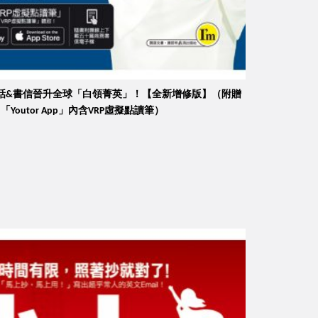
會話&書信晉升全球「白領菁英」！【全新增修版】（附贈
utor App」內含VRP虛擬點讀筆）