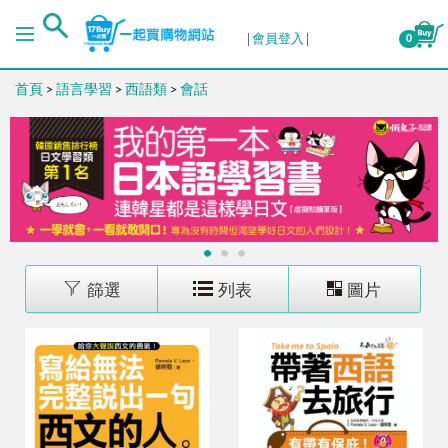
排序
會員登入
0
首頁
>
語言學習
>
西語類
>
會話
出版日期 (新→舊)
出版日期 (舊→新)
銷售量 (高→低)
1
2
3
銷售量 (低→高)
篩選
列表
圖片
價格 (高→低)
價格 (低→高)