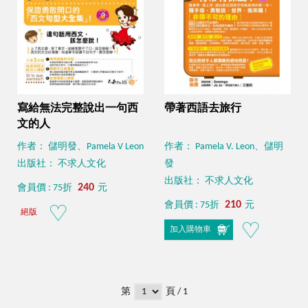
寫給無法完整說出一句西
帶著西語去旅行
文的人
作者： 儲明發、Pamela V Leon
作者： Pamela V. Leon、儲明
出版社： 不求人文化
發
出版社： 不求人文化
240
會員價 : 75折
元
210
會員價 : 75折
元
絕版
加入購物車
第
頁 / 1