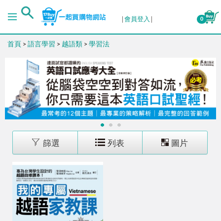
排序
會員登入
0
首頁
>
語言學習
>
越語類
>
學習法
出版日期 (新→舊)
出版日期 (舊→新)
銷售量 (高→低)
1
2
3
銷售量 (低→高)
篩選
列表
圖片
價格 (高→低)
價格 (低→高)