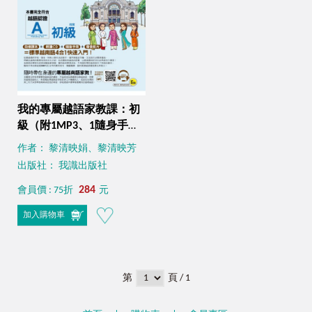
我的專屬越語家教課：初
級（附1MP3、1隨身手
冊）
作者： 黎清映娟、黎清映芳
出版社： 我識出版社
284
會員價 : 75折
元
加入購物車
第
頁 / 1