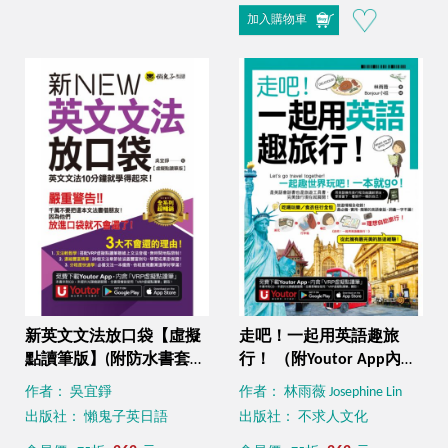
加入購物車
新英文文法放口袋【虛擬
走吧！一起用英語趣旅
點讀筆版】(附防水書套＋
行！ （附Youtor App內含
「Youtor App」內含VRP
「VRP虛擬點讀筆」＋防
作者： 吳宜錚
作者： 林雨薇 Josephine Lin
虛擬點讀筆)
水書套＋64張全彩字卡）
出版社： 懶鬼子英日語
出版社： 不求人文化