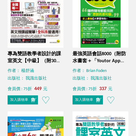
專為雙語教學者設計的課
最強英語會話8000（附防
室英文【中級】（附30堂
水書套＋「Youtor App」
一對一課室英文教學影片
內含VRP虛擬點讀筆）
作者： 楊舒涵
作者： Brian Foden
＋雙語教學情境對話互動
出版社： 我識出版社
出版社： 我識出版社
式會話速學系統＋課室英
文常用會話句互動式會話
449
337
會員價 : 75折
元
會員價 : 75折
元
速學系統＋500句班級經營
加入購物車
加入購物車
教學互動用語電子書＋
「Youtor App」內含VRP
虛擬點讀筆）