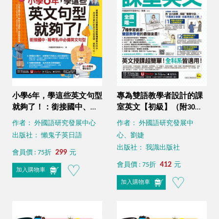
小學6年，學這些英文句型
專為雙語教學者設計的課
就夠了！：銜接國中、報
室英文【初級】（附30支
考私中必備英文句型（附
一對一課室英文教學影片
作者： 外國語研究發展中心
作者： 外國語研究發展中
贈「Youtor App」內含
＋64支國中英文文法教學
出版社： 懶鬼子英日語
心、劉婕
VRP虛擬點讀筆）
影片＋2000個單字學習影
出版社： 我識出版社
299
片＋最好聊天的互動式會
會員價 : 75折
元
話速學系統＋「Youtor
412
會員價 : 75折
元
加入購物車
App」內含VRP虛擬點讀
加入購物車
筆）