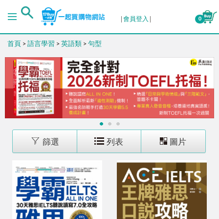
排序
會員登入
0
首頁
>
語言學習
>
英語類
>
句型
出版日期 (新→舊)
出版日期 (舊→新)
銷售量 (高→低)
1
2
3
銷售量 (低→高)
篩選
列表
圖片
價格 (高→低)
價格 (低→高)