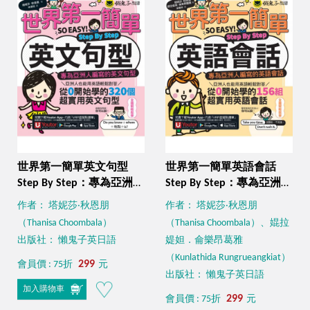
世界第一簡單英文句型
世界第一簡單英語會話
Step By Step：專為亞洲人
Step By Step：專為亞洲人
編寫的英文句型（附1CD
編寫的英語會話（附
作者： 塔妮莎‧秋恩朋
作者： 塔妮莎‧秋恩朋
＋「Youtor App」內含
「Youtor App」內含VRP
（Thanisa Choombala）
（Thanisa Choombala）、婫拉
VRP虛擬點讀筆）
虛擬點讀筆）
出版社： 懶鬼子英日語
媞妲．侖樂昂葛雅
（Kunlathida Rungrueangkiat）
299
會員價 : 75折
元
出版社： 懶鬼子英日語
加入購物車
299
會員價 : 75折
元